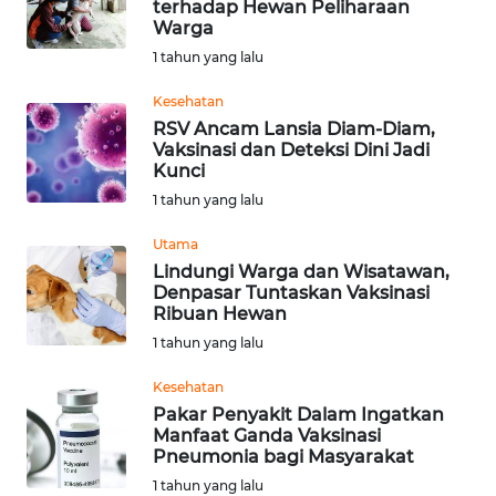
terhadap Hewan Peliharaan
Informasi
Warga
1 tahun yang lalu
INDEKS
BERITA
Kesehatan
RSV Ancam Lansia Diam-Diam,
Vaksinasi dan Deteksi Dini Jadi
KONTAK
Kunci
KAMI
1 tahun yang lalu
INFO
Utama
IKLAN
Lindungi Warga dan Wisatawan,
Denpasar Tuntaskan Vaksinasi
Ribuan Hewan
TENTANG
1 tahun yang lalu
KAMI
Kesehatan
PEDOMAN
Pakar Penyakit Dalam Ingatkan
MEDIA
Manfaat Ganda Vaksinasi
SIBER
Pneumonia bagi Masyarakat
1 tahun yang lalu