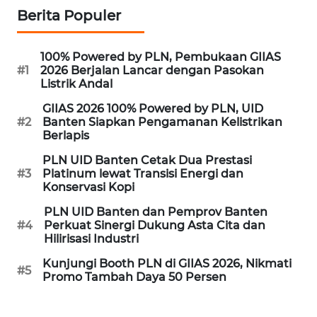
Berita Populer
WN
INDRAMAYU
100% Powered by PLN, Pembukaan GIIAS
#1
2026 Berjalan Lancar dengan Pasokan
WN
Listrik Andal
KUNINGAN
GIIAS 2026 100% Powered by PLN, UID
#2
Banten Siapkan Pengamanan Kelistrikan
WN
Berlapis
MAJALENGKA
PLN UID Banten Cetak Dua Prestasi
#3
Platinum lewat Transisi Energi dan
WN
Konservasi Kopi
SUBANG
PLN UID Banten dan Pemprov Banten
#4
Perkuat Sinergi Dukung Asta Cita dan
WN
Hilirisasi Industri
SUKABUMI
Kunjungi Booth PLN di GIIAS 2026, Nikmati
#5
Promo Tambah Daya 50 Persen
WN
PURWAKARTA