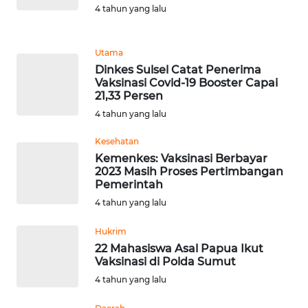
LANGKAT
4 tahun yang lalu
WN
TAPANULI
Utama
SELATAN
Dinkes Sulsel Catat Penerima
Vaksinasi Covid-19 Booster Capai
21,33 Persen
WN
4 tahun yang lalu
TANJUNG
LESUNG
Kesehatan
Kemenkes: Vaksinasi Berbayar
WN
2023 Masih Proses Pertimbangan
KARO
Pemerintah
4 tahun yang lalu
WN
SIMALUNGUN
Hukrim
22 Mahasiswa Asal Papua Ikut
Vaksinasi di Polda Sumut
WN
4 tahun yang lalu
LABUHANBATU