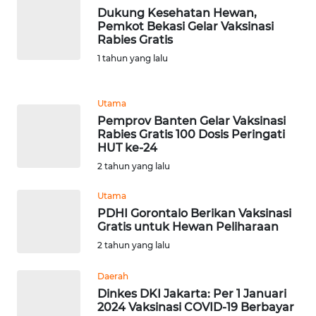
Dukung Kesehatan Hewan,
WN
Pemkot Bekasi Gelar Vaksinasi
BANTEN
Rabies Gratis
1 tahun yang lalu
WN
NTT
Utama
Pemprov Banten Gelar Vaksinasi
WN
Rabies Gratis 100 Dosis Peringati
KEPRI
HUT ke-24
2 tahun yang lalu
WN
PAPUA
Utama
PDHI Gorontalo Berikan Vaksinasi
Gratis untuk Hewan Peliharaan
WN
2 tahun yang lalu
PAPUA
BARAT
Daerah
Dinkes DKI Jakarta: Per 1 Januari
WN
2024 Vaksinasi COVID-19 Berbayar
RIAU