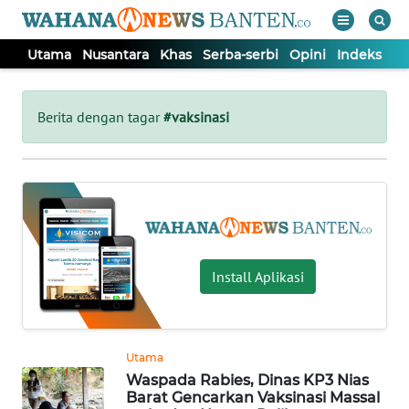
Utama
Nusantara
Khas
Serba-serbi
Opini
Indeks
WAHANA
Tutup
TV
Berita dengan tagar
#vaksinasi
UTAMA
NUSANTARA
KHAS
Install Aplikasi
SERBA-
SERBI
Utama
Waspada Rabies, Dinas KP3 Nias
OPINI
Barat Gencarkan Vaksinasi Massal