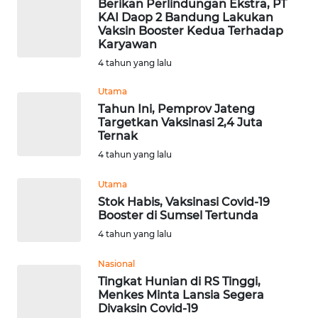
Berikan Perlindungan Ekstra, PT
KAI Daop 2 Bandung Lakukan
WN
Vaksin Booster Kedua Terhadap
MALUKU
Karyawan
4 tahun yang lalu
WN
Utama
MALUT
Tahun Ini, Pemprov Jateng
Targetkan Vaksinasi 2,4 Juta
WN
Ternak
DAIRI
4 tahun yang lalu
WN
Utama
DANAU
Stok Habis, Vaksinasi Covid-19
TOBA
Booster di Sumsel Tertunda
4 tahun yang lalu
WN
Nasional
NIAS
Tingkat Hunian di RS Tinggi,
Menkes Minta Lansia Segera
WN
Divaksin Covid-19