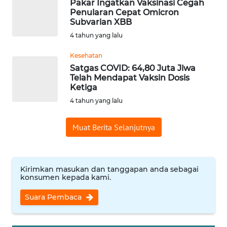
Pakar Ingatkan Vaksinasi Cegah
WN
Penularan Cepat Omicron
SUMEDANG
Subvarian XBB
4 tahun yang lalu
WN
Kesehatan
CIANJUR
Satgas COVID: 64,80 Juta Jiwa
Telah Mendapat Vaksin Dosis
WN
Ketiga
KEPULAUAN
4 tahun yang lalu
SERIBU
Muat Berita Selanjutnya
WN
TANGERANG
Kirimkan masukan dan tanggapan anda sebagai
WN
konsumen kepada kami.
BINJAI
Suara Pembaca
WN
CIREBON