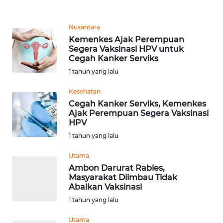
REDAKSI
Nusantara
KARIR
Kemenkes Ajak Perempuan
Segera Vaksinasi HPV untuk
Cegah Kanker Serviks
DISCLAIMER
1 tahun yang lalu
Wahana
Kesehatan
News
Regional
Cegah Kanker Serviks, Kemenkes
Ajak Perempuan Segera Vaksinasi
HPV
WN
1 tahun yang lalu
SUMUT
Utama
WN
Ambon Darurat Rabies,
JAKARTA
Masyarakat Diimbau Tidak
Abaikan Vaksinasi
1 tahun yang lalu
WN
JABAR
Utama