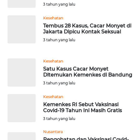
3 tahun yang lalu
WN
Kesehatan
SERAMBI
Tembus 28 Kasus, Cacar Monyet di
Jakarta Dipicu Kontak Seksual
WN
3 tahun yang lalu
JAMBI
Kesehatan
WN
Satu Kasus Cacar Monyet
SULTRA
Ditemukan Kemenkes di Bandung
3 tahun yang lalu
WN
NTB
Kesehatan
Kemenkes RI Sebut Vaksinasi
WN
Covid-19 Tahun Ini Masih Gratis
SULTENG
3 tahun yang lalu
WN
Nusantara
SULBAR
Pengobatan dan Vaksinasi Covid-