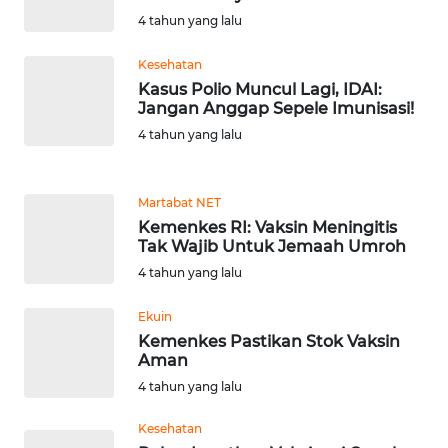
BEKASI
4 tahun yang lalu
WN
Kesehatan
BOGOR
Kasus Polio Muncul Lagi, IDAI:
Jangan Anggap Sepele Imunisasi!
WN
4 tahun yang lalu
DEPOK
WN
Martabat NET
TAPANULI
Kemenkes RI: Vaksin Meningitis
UTARA
Tak Wajib Untuk Jemaah Umroh
4 tahun yang lalu
WN
Ekuin
SAMOSIR
Kemenkes Pastikan Stok Vaksin
Aman
WN
4 tahun yang lalu
PADANG
LAWAS
Kesehatan