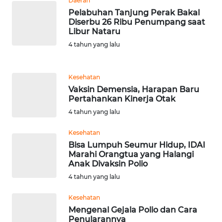
Daerah
WN
Pelabuhan Tanjung Perak Bakal
TAPANULI
Diserbu 26 Ribu Penumpang saat
TENGAH
Libur Nataru
4 tahun yang lalu
WN DELI
SERDANG
Kesehatan
Vaksin Demensia, Harapan Baru
WN
Pertahankan Kinerja Otak
TEBING
4 tahun yang lalu
TINGGI
Kesehatan
WN
Bisa Lumpuh Seumur Hidup, IDAI
PAKPAK
Marahi Orangtua yang Halangi
Anak Divaksin Polio
WN
4 tahun yang lalu
KARAWANG
Kesehatan
Mengenal Gejala Polio dan Cara
WN
Penularannya