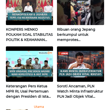
WN
NUSANTARA
WN
KONPERS MENKO
Ribuan orang Jepang
JOGJA
POLKAM SOAL STABILITAS
berkumpul untuk
POLITIK & KEAMANAN
memprotes
NASIONAL | Wahana
pembangunan masjid
WN
Terkini
pertama di Fujisawa
JATIM
WN
BALI
WN
Keterangan Pers Ketua
Soroti Ancaman, PLN
KALBAR
MPR RI, Usai Pertemuan
Watch Minta Infrastruktur
dengan Presiden di Istana
PLN Jadi Objek Vital
| Wahana Terkini
Khusus | Alperklinas
WN
Research
KALTENG
Utama