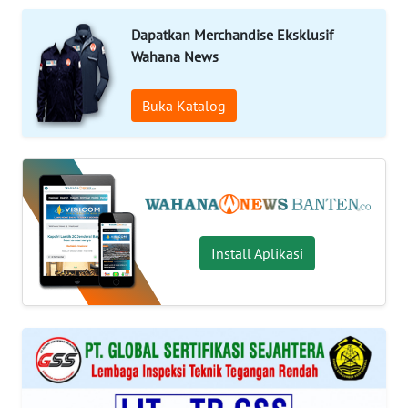
Informasi
Dapatkan Merchandise Eksklusif
Wahana News
INDEKS
BERITA
Buka Katalog
KONTAK
KAMI
INFO
IKLAN
Install Aplikasi
TENTANG
KAMI
PEDOMAN
MEDIA
SIBER