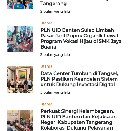
Tangerang
WN
2 bulan yang lalu
INDRAMAYU
Utama
PLN UID Banten Sulap Limbah
WN
Pasar Jadi Pupuk Organik Lewat
KUNINGAN
Program Vokasi Hijau di SMK Jaya
Buana
WN
3 bulan yang lalu
MAJALENGKA
Utama
Data Center Tumbuh di Tangsel,
WN
PLN Pastikan Keandalan Sistem
SUBANG
untuk Dukung Investasi Digital
3 bulan yang lalu
WN
SUKABUMI
Utama
Perkuat Sinergi Kelembagaan,
PLN UID Banten dan Kejaksaan
WN
Negeri Kabupaten Tangerang
PURWAKARTA
Kolaborasi Dukung Pelayanan