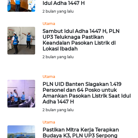
BEKASI
Idul Adha 1447 H
2 bulan yang lalu
WN
BOGOR
Utama
Sambut Idul Adha 1447 H, PLN
UP3 Teluknaga Pastikan
WN
Keandalan Pasokan Listrik di
DEPOK
Lokasi Ibadah
2 bulan yang lalu
WN
TAPANULI
UTARA
Utama
PLN UID Banten Siagakan 1.419
Personel dan 64 Posko untuk
WN
Amankan Pasokan Listrik Saat Idul
SAMOSIR
Adha 1447 H
2 bulan yang lalu
WN
PADANG
Utama
LAWAS
Pastikan Mitra Kerja Terapkan
Budaya K3, PLN UP3 Serpong