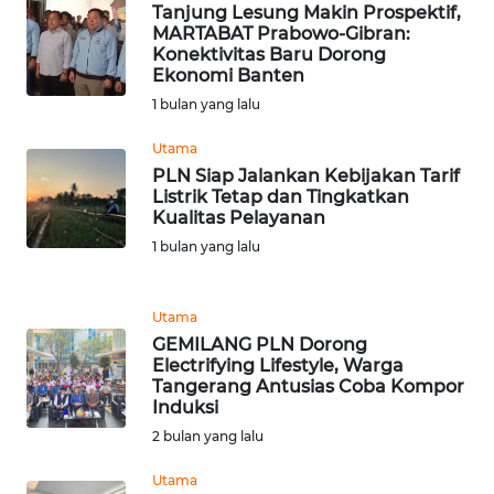
Tanjung Lesung Makin Prospektif,
MARTABAT Prabowo-Gibran:
WN
Konektivitas Baru Dorong
KALTARA
Ekonomi Banten
1 bulan yang lalu
WN
KALSEL
Utama
PLN Siap Jalankan Kebijakan Tarif
Listrik Tetap dan Tingkatkan
WN
Kualitas Pelayanan
KALTIM
1 bulan yang lalu
WN
SULSEL
Utama
GEMILANG PLN Dorong
Electrifying Lifestyle, Warga
WN
Tangerang Antusias Coba Kompor
GORONTALO
Induksi
2 bulan yang lalu
WN
SULUT
Utama