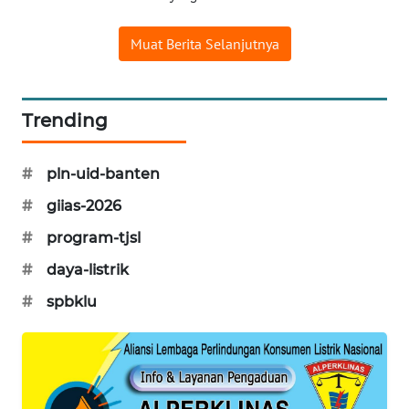
WAHANA
Muat Berita Selanjutnya
SPORT
WAHANA
Trending
UMKM
#
pln-uid-banten
WAHANA
SELEB
#
giias-2026
#
program-tjsl
WAHANA
PERSONA
#
daya-listrik
#
spbklu
WAHANA
OTOMOTIF
WAHANA
HEALTH