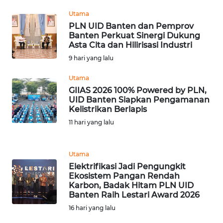
Utama
PLN UID Banten dan Pemprov
WN
Banten Perkuat Sinergi Dukung
SERAMBI
Asta Cita dan Hilirisasi Industri
9 hari yang lalu
WN
JAMBI
Utama
GIIAS 2026 100% Powered by PLN,
UID Banten Siapkan Pengamanan
WN
Kelistrikan Berlapis
SULTRA
11 hari yang lalu
WN
NTB
Utama
Elektrifikasi Jadi Pengungkit
WN
Ekosistem Pangan Rendah
SULTENG
Karbon, Badak Hitam PLN UID
Banten Raih Lestari Award 2026
16 hari yang lalu
WN
SULBAR