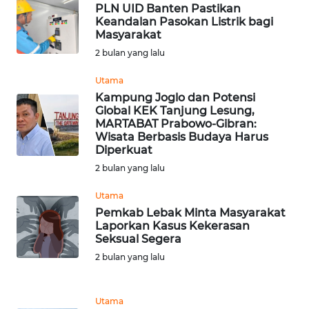
PLN UID Banten Pastikan
Keandalan Pasokan Listrik bagi
WN
Masyarakat
MALUKU
2 bulan yang lalu
WN
Utama
MALUT
Kampung Joglo dan Potensi
Global KEK Tanjung Lesung,
MARTABAT Prabowo-Gibran:
WN
Wisata Berbasis Budaya Harus
DAIRI
Diperkuat
2 bulan yang lalu
WN
DANAU
Utama
TOBA
Pemkab Lebak Minta Masyarakat
Laporkan Kasus Kekerasan
Seksual Segera
WN
2 bulan yang lalu
NIAS
WN
Utama