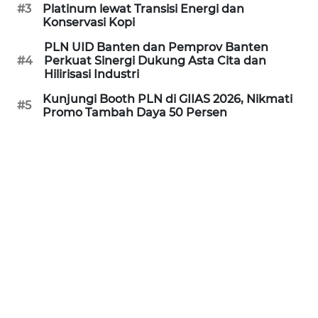
#3
Platinum lewat Transisi Energi dan
Konservasi Kopi
PORTAL
KONSUMEN
PLN UID Banten dan Pemprov Banten
#4
Perkuat Sinergi Dukung Asta Cita dan
Hilirisasi Industri
FORWAMKI
Kunjungi Booth PLN di GIIAS 2026, Nikmati
#5
Promo Tambah Daya 50 Persen
ALPERKLINAS
FORJASIDA
TAMBANG
NEWS
SITUNGIR
NEWS
SIDIKALANG
NEWS