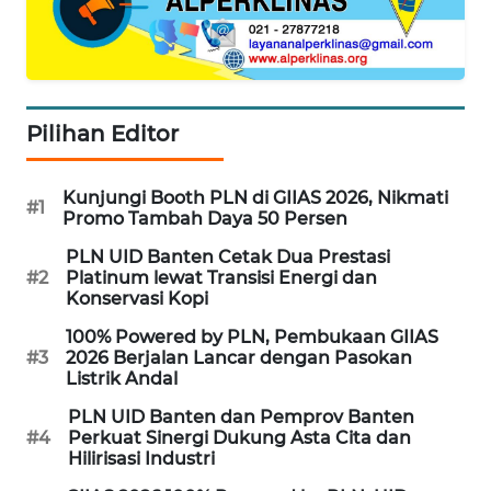
WAHANA
DESA
WISATA
Pilihan Editor
LAPAK
WAHANA
Kunjungi Booth PLN di GIIAS 2026, Nikmati
#1
Promo Tambah Daya 50 Persen
Wahana
Network
PLN UID Banten Cetak Dua Prestasi
#2
Platinum lewat Transisi Energi dan
Konservasi Kopi
KONSUMEN
LISTRIK
100% Powered by PLN, Pembukaan GIIAS
#3
2026 Berjalan Lancar dengan Pasokan
Listrik Andal
MASYARAKAT
KELISTRIKAN
PLN UID Banten dan Pemprov Banten
#4
Perkuat Sinergi Dukung Asta Cita dan
Hilirisasi Industri
WALINKI