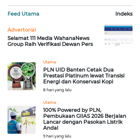
WN
Feed Utama
Indeks
BANTEN
Advertorial
WN
Selamat 111 Media WahanaNews
NTT
Group Raih Verifikasi Dewan Pers
WN
Utama
KEPRI
PLN UID Banten Cetak Dua
Prestasi Platinum lewat Transisi
WN
Energi dan Konservasi Kopi
PAPUA
8 hari yang lalu
Utama
WN
100% Powered by PLN,
PAPUA
Pembukaan GIIAS 2026 Berjalan
BARAT
Lancar dengan Pasokan Listrik
Andal
WN
9 hari yang lalu
RIAU