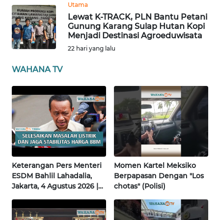
Utama
Lewat K-TRACK, PLN Bantu Petani
WN
Gunung Karang Sulap Hutan Kopi
BABEL
Menjadi Destinasi Agroeduwisata
22 hari yang lalu
WN
WAHANA TV
SUMBAR
WN
SUMSEL
WN
BENGKULU
Keterangan Pers Menteri
Momen Kartel Meksiko
WN
ESDM Bahlil Lahadalia,
Berpapasan Dengan "Los
LAMPUNG
Jakarta, 4 Agustus 2026 |
chotas" (Polisi)
Wahana Terkini
WN
JATENG