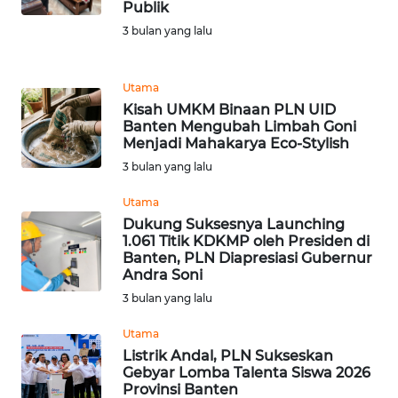
Publik
WN
3 bulan yang lalu
PRIANGAN
TIMUR
Utama
Kisah UMKM Binaan PLN UID
WN
Banten Mengubah Limbah Goni
SEMARANG
Menjadi Mahakarya Eco-Stylish
3 bulan yang lalu
WN
SOLO
Utama
Dukung Suksesnya Launching
1.061 Titik KDKMP oleh Presiden di
WN
Banten, PLN Diapresiasi Gubernur
BOROBUDUR
Andra Soni
3 bulan yang lalu
WN
MADURA
Utama
Listrik Andal, PLN Sukseskan
Gebyar Lomba Talenta Siswa 2026
WN
Provinsi Banten
SURABAYA