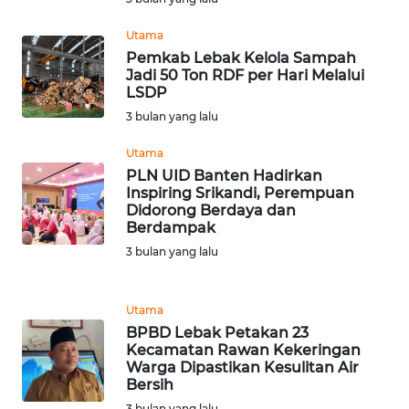
Utama
Wahana
Media
Pemkab Lebak Kelola Sampah
Group
Jadi 50 Ton RDF per Hari Melalui
LSDP
WAHANA
3 bulan yang lalu
NEWS
Utama
PLN UID Banten Hadirkan
WAHANA
Inspiring Srikandi, Perempuan
TANI
Didorong Berdaya dan
Berdampak
WAHANA
3 bulan yang lalu
ADVOKAT
Utama
WAHANA
BPBD Lebak Petakan 23
INFRASTRUKTUR
Kecamatan Rawan Kekeringan
Warga Dipastikan Kesulitan Air
Bersih
WAHANA
KONSUMEN
3 bulan yang lalu