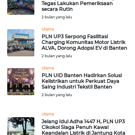
Tegas Lakukan Pemeriksaan
WN
secara Rutin
SUMEDANG
2 bulan yang lalu
WN
Utama
CIANJUR
PLN UP3 Serpong Fasilitasi
Charging Komunitas Motor Listrik
ALVA, Dorong Adopsi EV di Banten
WN
2 bulan yang lalu
KEPULAUAN
SERIBU
Utama
PLN UID Banten Hadirkan Solusi
WN
Kelistrikan untuk Perkuat Daya
TANGERANG
Saing Industri Tekstil Banten
2 bulan yang lalu
WN
BINJAI
Utama
Jelang Idul Adha 1447 H, PLN UP3
WN
Cikokol Siaga Penuh Kawal
CIREBON
Keandalan Listrik di Jantung Kota