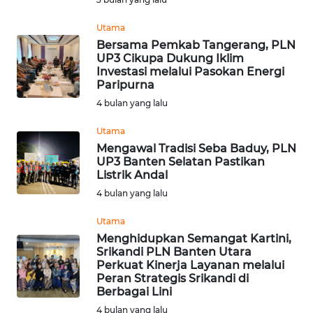
Utama
WAHANA
Bersama Pemkab Tangerang, PLN
LISTRIK
UP3 Cikupa Dukung Iklim
Investasi melalui Pasokan Energi
Paripurna
WAHANA
TRAVEL
4 bulan yang lalu
Utama
WAHANA
Mengawal Tradisi Seba Baduy, PLN
TV
UP3 Banten Selatan Pastikan
Listrik Andal
WAHANANEWS
4 bulan yang lalu
ID
Utama
Menghidupkan Semangat Kartini,
WAHANANEWS
Srikandi PLN Banten Utara
CO ID
Perkuat Kinerja Layanan melalui
Peran Strategis Srikandi di
Berbagai Lini
WAHANANEWS
NET
4 bulan yang lalu