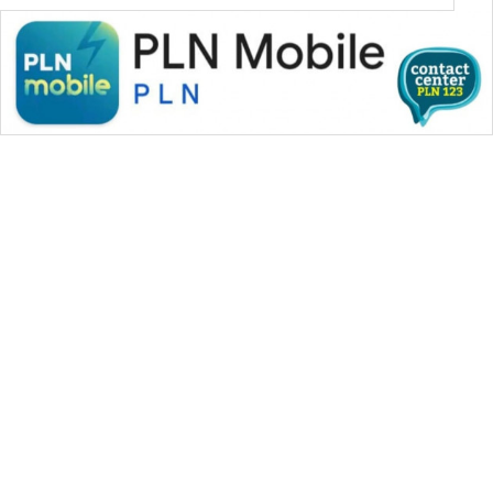
WAHANA MEDIA GROUP
|
|
|
WAHANA NEWS co
WAHANA TANI
WAHANA ADVOKAT
|
|
WAHANA INFRASTRUKTUR
WAHANA KONSUMEN
|
|
|
WAHANA LISTRIK
WAHANA TRAVEL
WAHANA TV