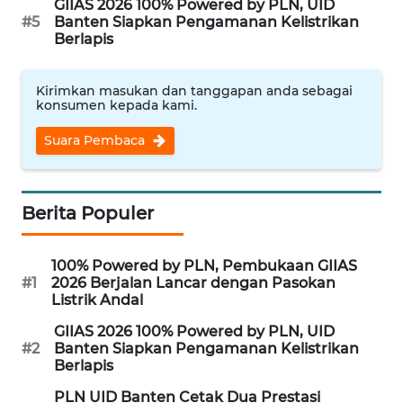
ID
GIIAS 2026 100% Powered by PLN, UID
#5
Banten Siapkan Pengamanan Kelistrikan
Berlapis
MAWAKA
ID
Kirimkan masukan dan tanggapan anda sebagai
konsumen kepada kami.
MARTABAT
NET
Suara Pembaca
PLN
WATCH
Berita Populer
MKLI
100% Powered by PLN, Pembukaan GIIAS
#1
2026 Berjalan Lancar dengan Pasokan
LPKKI
Listrik Andal
GIIAS 2026 100% Powered by PLN, UID
LKKI
#2
Banten Siapkan Pengamanan Kelistrikan
Berlapis
KOPEKLIN
PLN UID Banten Cetak Dua Prestasi