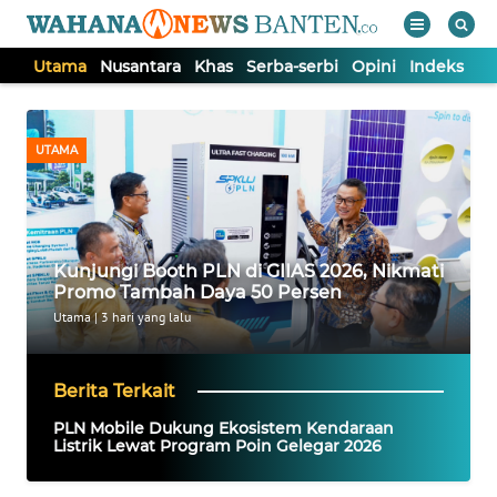
Utama
Nusantara
Khas
Serba-serbi
Opini
Indeks
WAHANA
Tutup
TV
UTAMA
UTAMA
NUSANTARA
Kunjungi Booth PLN di GIIAS 2026, Nikmati
Promo Tambah Daya 50 Persen
KHAS
Utama
|
3 hari yang lalu
SERBA-
Berita Terkait
SERBI
PLN Mobile Dukung Ekosistem Kendaraan
Listrik Lewat Program Poin Gelegar 2026
OPINI