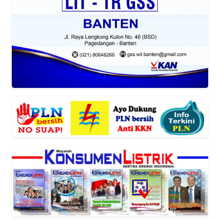
REDAKSI
KARIR
DISCLAIMER
Wahana
News
Regional
WN
SUMUT
WN
JAKARTA
WN
JABAR