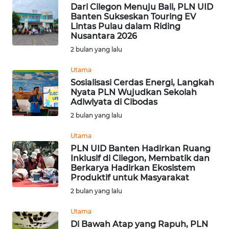
LANGKAT
Dari Cilegon Menuju Bali, PLN UID
Banten Sukseskan Touring EV
Lintas Pulau dalam Riding
WN
Nusantara 2026
TAPANULI
SELATAN
2 bulan yang lalu
Utama
WN
Sosialisasi Cerdas Energi, Langkah
TANJUNG
Nyata PLN Wujudkan Sekolah
LESUNG
Adiwiyata di Cibodas
2 bulan yang lalu
WN
KARO
Utama
PLN UID Banten Hadirkan Ruang
Inklusif di Cilegon, Membatik dan
WN
Berkarya Hadirkan Ekosistem
SIMALUNGUN
Produktif untuk Masyarakat
2 bulan yang lalu
WN
LABUHANBATU
Utama
Di Bawah Atap yang Rapuh, PLN