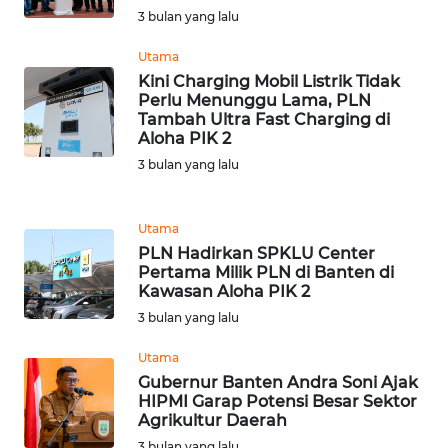
3 bulan yang lalu
WN
Utama
NATUNA
Kini Charging Mobil Listrik Tidak
Perlu Menunggu Lama, PLN
Tambah Ultra Fast Charging di
WN
Aloha PIK 2
BINTAN
3 bulan yang lalu
WN
MANDALIKA
Utama
PLN Hadirkan SPKLU Center
WN
Pertama Milik PLN di Banten di
Kawasan Aloha PIK 2
LIKUPANG
3 bulan yang lalu
WN
Utama
LABUANBAJO
Gubernur Banten Andra Soni Ajak
HIPMI Garap Potensi Besar Sektor
WN
Agrikultur Daerah
BORNEO
3 bulan yang lalu