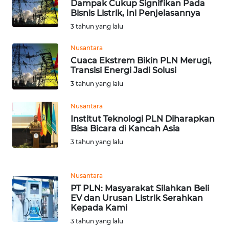
LANGKAT
Dampak Cukup Signifikan Pada
Bisnis Listrik, Ini Penjelasannya
3 tahun yang lalu
WN
TAPANULI
Nusantara
SELATAN
Cuaca Ekstrem Bikin PLN Merugi,
Transisi Energi Jadi Solusi
WN
3 tahun yang lalu
TANJUNG
LESUNG
Nusantara
Institut Teknologi PLN Diharapkan
WN
Bisa Bicara di Kancah Asia
KARO
3 tahun yang lalu
WN
SIMALUNGUN
Nusantara
PT PLN: Masyarakat Silahkan Beli
EV dan Urusan Listrik Serahkan
WN
Kepada Kami
LABUHANBATU
3 tahun yang lalu