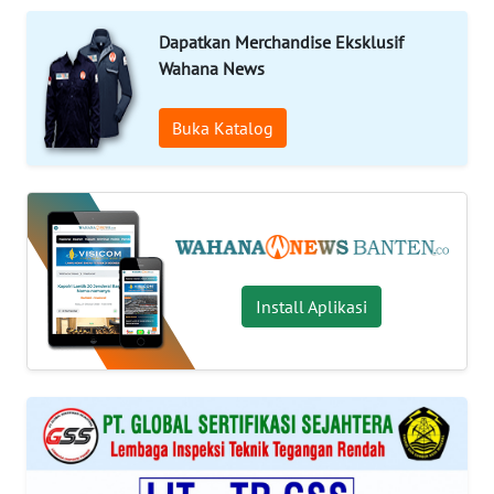
Informasi
Dapatkan Merchandise Eksklusif
Wahana News
INDEKS
BERITA
Buka Katalog
KONTAK
KAMI
INFO
IKLAN
Install Aplikasi
TENTANG
KAMI
PEDOMAN
MEDIA
SIBER