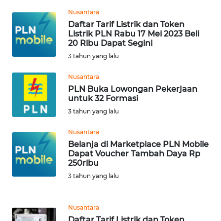
WN
Nusantara
TAPANULI
Daftar Tarif Listrik dan Token
TENGAH
Listrik PLN Rabu 17 Mei 2023 Beli
20 Ribu Dapat Segini
WN DELI
3 tahun yang lalu
SERDANG
Nusantara
PLN Buka Lowongan Pekerjaan
WN
untuk 32 Formasi
TEBING
3 tahun yang lalu
TINGGI
Nusantara
WN
Belanja di Marketplace PLN Mobile
PAKPAK
Dapat Voucher Tambah Daya Rp
250ribu
WN
3 tahun yang lalu
KARAWANG
Nusantara
WN
Daftar Tarif Listrik dan Token