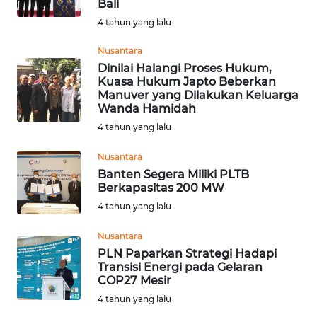
Bali
4 tahun yang lalu
Wahana
Media
Nusantara
Group
Dinilai Halangi Proses Hukum,
Kuasa Hukum Japto Beberkan
WAHANA
Manuver yang Dilakukan Keluarga
NEWS
Wanda Hamidah
4 tahun yang lalu
WAHANA
TANI
Nusantara
Banten Segera Miliki PLTB
Berkapasitas 200 MW
WAHANA
4 tahun yang lalu
ADVOKAT
Nusantara
WAHANA
PLN Paparkan Strategi Hadapi
INFRASTRUKTUR
Transisi Energi pada Gelaran
COP27 Mesir
WAHANA
4 tahun yang lalu
KONSUMEN