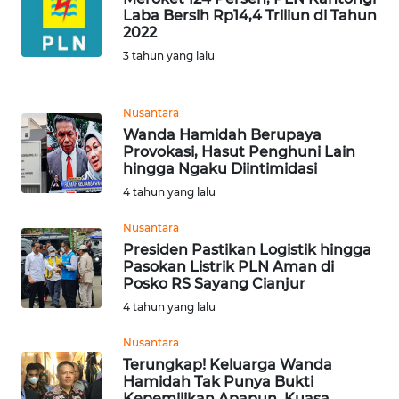
Laba Bersih Rp14,4 Triliun di Tahun
2022
WN
INDRAMAYU
3 tahun yang lalu
WN
Nusantara
KUNINGAN
Wanda Hamidah Berupaya
Provokasi, Hasut Penghuni Lain
WN
hingga Ngaku Diintimidasi
MAJALENGKA
4 tahun yang lalu
Nusantara
WN
SUBANG
Presiden Pastikan Logistik hingga
Pasokan Listrik PLN Aman di
Posko RS Sayang Cianjur
WN
4 tahun yang lalu
SUKABUMI
Nusantara
WN
Terungkap! Keluarga Wanda
PURWAKARTA
Hamidah Tak Punya Bukti
Kepemilikan Apapun, Kuasa