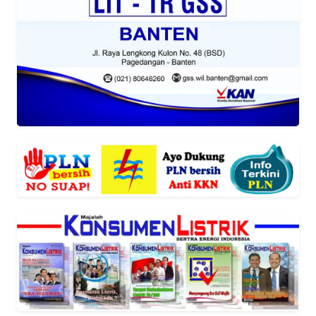
REDAKSI
KARIR
DISCLAIMER
Wahana
News
Regional
WN
SUMUT
WN
JAKARTA
WN
JABAR