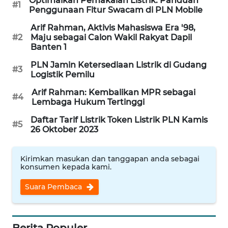
Optimalkan Pemakaian Listrik: Panduan
#1
Penggunaan Fitur Swacam di PLN Mobile
WAHANA
Arif Rahman, Aktivis Mahasiswa Era '98,
SPORT
#2
Maju sebagai Calon Wakil Rakyat Dapil
Banten 1
WAHANA
PLN Jamin Ketersediaan Listrik di Gudang
#3
UMKM
Logistik Pemilu
Arif Rahman: Kembalikan MPR sebagai
#4
WAHANA
Lembaga Hukum Tertinggi
SELEB
Daftar Tarif Listrik Token Listrik PLN Kamis
#5
26 Oktober 2023
WAHANA
PERSONA
Kirimkan masukan dan tanggapan anda sebagai
konsumen kepada kami.
WAHANA
OTOMOTIF
Suara Pembaca
WAHANA
HEALTH
Berita Populer