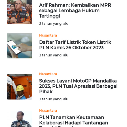
Arif Rahman: Kembalikan MPR
sebagai Lembaga Hukum
WN
Tertinggi
SERAMBI
3 tahun yang lalu
Nusantara
WN
JAMBI
Daftar Tarif Listrik Token Listrik
PLN Kamis 26 Oktober 2023
3 tahun yang lalu
WN
SULTRA
Nusantara
WN
Sukses Layani MotoGP Mandalika
NTB
2023, PLN Tuai Apresiasi Berbagai
Pihak
WN
3 tahun yang lalu
SULTENG
Nusantara
PLN Tanamkan Keutamaan
WN
Kolaborasi Hadapi Tantangan
SULBAR