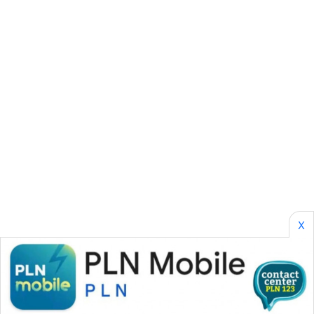
CILEUNGSI
NEWS
BERKAT
NEWS
BERAMPU
NEWS
ANUGERAH
NEWS
X
AKHLAK
ID
PERAPKI
NEWS