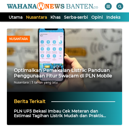
Utama
Nusantara
Khas
Serba-serbi
Opini
Indeks
WAHANA
Tutup
TV
NUSANTARA
UTAMA
NUSANTARA
Optimalkan Pemakaian Listrik: Panduan
Penggunaan Fitur Swacam di PLN Mobile
KHAS
Nusantara
|
3 tahun yang lalu
SERBA-
Berita Terkait
SERBI
PLN UP3 Bekasi Imbau Cek Meteran dan
Estimasi Tagihan Listrik Mudah dan Praktis
dengan SWACAM Via Aplikasi PLN Mobile
OPINI