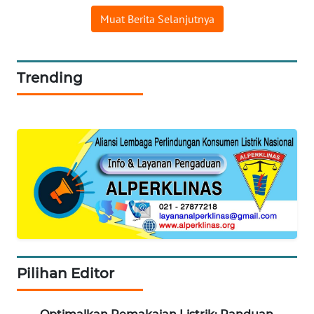
Muat Berita Selanjutnya
WAHANA
LISTRIK
Trending
WAHANA
TRAVEL
WAHANA
TV
WAHANANEWS
ID
WAHANANEWS
CO ID
Pilihan Editor
WAHANANEWS
NET