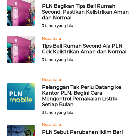
PLN Bagikan Tips Beli Rumah
WN
Second, Pastikan Kelistrikan Aman
MALUKU
dan Normal
3 tahun yang lalu
WN
Nusantara
MALUT
Tips Beli Rumah Second Ala PLN,
Cek Kelistrikan Aman dan Normal
WN
3 tahun yang lalu
DAIRI
WN
Nusantara
DANAU
Pelanggan Tak Perlu Datang ke
TOBA
Kantor PLN, Begini Cara
Mengontrol Pemakaian Listrik
Setiap Bulan
WN
3 tahun yang lalu
NIAS
Nusantara
WN
PLN Sebut Perubahan Iklim Beri