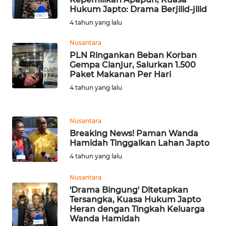
Hukum Japto: Drama Berjilid-jilid
WN
4 tahun yang lalu
PRIANGAN
TIMUR
Nusantara
PLN Ringankan Beban Korban
WN
Gempa Cianjur, Salurkan 1.500
Paket Makanan Per Hari
SEMARANG
4 tahun yang lalu
WN
SOLO
Nusantara
Breaking News! Paman Wanda
WN
Hamidah Tinggalkan Lahan Japto
BOROBUDUR
4 tahun yang lalu
WN
Nusantara
MADURA
'Drama Bingung' Ditetapkan
Tersangka, Kuasa Hukum Japto
Heran dengan Tingkah Keluarga
WN
Wanda Hamidah
SURABAYA