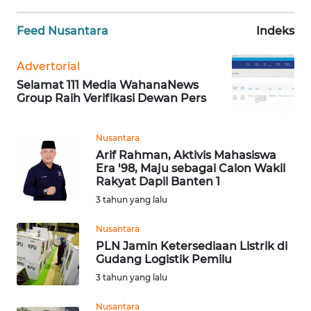
WN
Feed Nusantara
Indeks
BANTEN
Advertorial
WN
Selamat 111 Media WahanaNews
NTT
Group Raih Verifikasi Dewan Pers
WN
Nusantara
KEPRI
Arif Rahman, Aktivis Mahasiswa
Era '98, Maju sebagai Calon Wakil
WN
Rakyat Dapil Banten 1
PAPUA
3 tahun yang lalu
Nusantara
WN
PAPUA
PLN Jamin Ketersediaan Listrik di
Gudang Logistik Pemilu
BARAT
3 tahun yang lalu
WN
Nusantara
RIAU