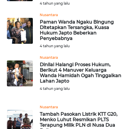
4 tahun yang lalu
WN
Nusantara
NATUNA
Paman Wanda Ngaku Bingung
Ditetapkan Tersangka, Kuasa
Hukum Japto Beberkan
WN
Penyebabnya
BINTAN
4 tahun yang lalu
WN
Nusantara
MANDALIKA
Dinilai Halangi Proses Hukum,
Berikut 4 Manuver Keluarga
Wanda Hamidah Ogah Tinggalkan
WN
Lahan Japto
LIKUPANG
4 tahun yang lalu
WN
LABUANBAJO
Nusantara
Tambah Pasokan Listrik KTT G20,
Menko Luhut Resmikan PLTS
WN
Terapung Milik PLN di Nusa Dua
BORNEO