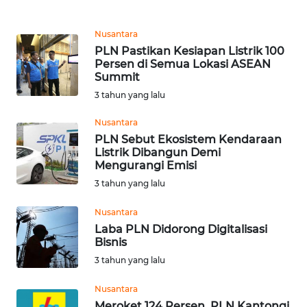
WN
SUMEDANG
Nusantara
PLN Pastikan Kesiapan Listrik 100
Persen di Semua Lokasi ASEAN
WN
Summit
CIANJUR
3 tahun yang lalu
WN
Nusantara
KEPULAUAN
PLN Sebut Ekosistem Kendaraan
SERIBU
Listrik Dibangun Demi
Mengurangi Emisi
WN
3 tahun yang lalu
TANGERANG
Nusantara
Laba PLN Didorong Digitalisasi
WN
Bisnis
BINJAI
3 tahun yang lalu
WN
Nusantara
CIREBON
Meroket 124 Persen, PLN Kantongi