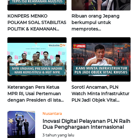
WN
KONPERS MENKO
Ribuan orang Jepang
NUSANTARA
POLKAM SOAL STABILITAS
berkumpul untuk
POLITIK & KEAMANAN
memprotes
NASIONAL | Wahana
pembangunan masjid
WN
Terkini
pertama di Fujisawa
JOGJA
WN
JATIM
WN
Keterangan Pers Ketua
Soroti Ancaman, PLN
BALI
MPR RI, Usai Pertemuan
Watch Minta Infrastruktur
dengan Presiden di Istana
PLN Jadi Objek Vital
WN
| Wahana Terkini
Khusus | Alperklinas
KALBAR
Research
Nusantara
Inovasi Digital Pelayanan PLN Raih
Dua Penghargaan Internasional
WN
KALTENG
3 tahun yang lalu