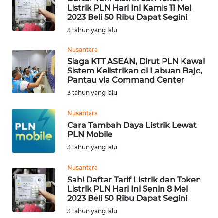
BEKASI
Listrik PLN Hari Ini Kamis 11 Mei
2023 Beli 50 Ribu Dapat Segini
WN
3 tahun yang lalu
BOGOR
Nusantara
Siaga KTT ASEAN, Dirut PLN Kawal
WN
Sistem Kelistrikan di Labuan Bajo,
DEPOK
Pantau via Command Center
3 tahun yang lalu
WN
TAPANULI
Nusantara
UTARA
Cara Tambah Daya Listrik Lewat
PLN Mobile
WN
3 tahun yang lalu
SAMOSIR
Nusantara
Sah! Daftar Tarif Listrik dan Token
WN
Listrik PLN Hari Ini Senin 8 Mei
PADANG
2023 Beli 50 Ribu Dapat Segini
LAWAS
3 tahun yang lalu