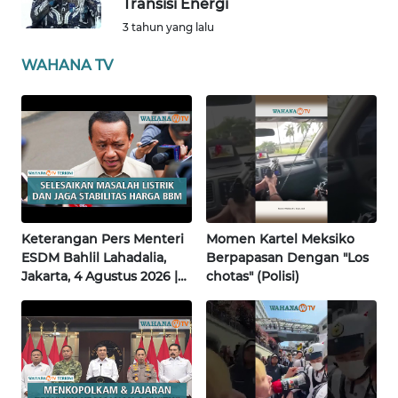
Transisi Energi
3 tahun yang lalu
WN
BABEL
WAHANA TV
WN
SUMBAR
WN
SUMSEL
Keterangan Pers Menteri
Momen Kartel Meksiko
WN
ESDM Bahlil Lahadalia,
Berpapasan Dengan "Los
BENGKULU
Jakarta, 4 Agustus 2026 |
chotas" (Polisi)
Wahana Terkini
WN
LAMPUNG
WN
JATENG