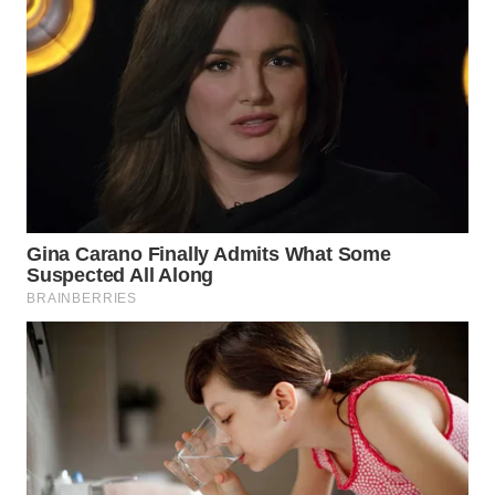
WAHANA
LISTRIK
WAHANA
TRAVEL
WAHANA
TV
WAHANANEWS
ID
WAHANANEWS
CO ID
WAHANANEWS
NET