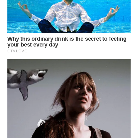
WN
TAPANULI
TENGAH
WN DELI
SERDANG
WN
TEBING
TINGGI
WN
PAKPAK
WN
KARAWANG
WN