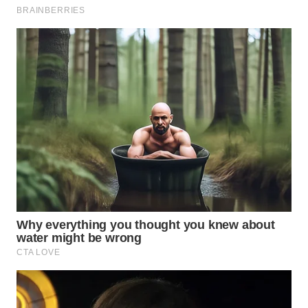
Wahana
Media
Group
WAHANA
NEWS
WAHANA
TANI
WAHANA
ADVOKAT
WAHANA
INFRASTRUKTUR
WAHANA
KONSUMEN