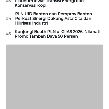
#3
Platinum lewat Transisi Energi dan
Konservasi Kopi
SIBARAGAS
PLN UID Banten dan Pemprov Banten
NEWS
#4
Perkuat Sinergi Dukung Asta Cita dan
Hilirisasi Industri
METRO
Kunjungi Booth PLN di GIIAS 2026, Nikmati
#5
SIANTAR
Promo Tambah Daya 50 Persen
NEWS
METRO
MEDAN
NEWS
METRO
JAKARTA
NEWS
KRT
NEWS