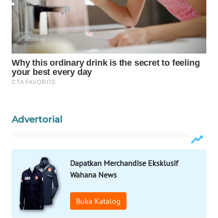
WAHANA
SPORT
WAHANA
UMKM
WAHANA
SELEB
Advertorial
WAHANA
PERSONA
Dapatkan Merchandise Eksklusif
WAHANA
Wahana News
OTOMOTIF
Buka Katalog
WAHANA
HEALTH