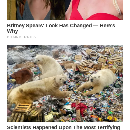
WN
PRIANGAN
TIMUR
WN
SEMARANG
WN
SOLO
WN
BOROBUDUR
WN
MADURA
WN
SURABAYA