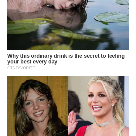
WN
INDRAMAYU
WN
KUNINGAN
WN
MAJALENGKA
WN
SUBANG
WN
SUKABUMI
WN
PURWAKARTA