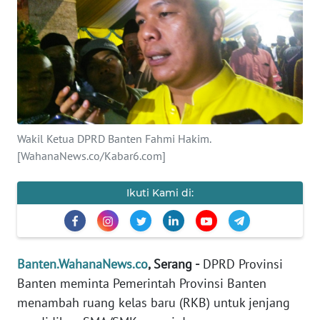
Informasi
INDEKS
BERITA
KONTAK
KAMI
Wakil Ketua DPRD Banten Fahmi Hakim.
[WahanaNews.co/Kabar6.com]
INFO
IKLAN
Ikuti Kami di:
TENTANG
KAMI
PEDOMAN
Banten.WahanaNews.co
, Serang -
DPRD Provinsi
MEDIA
Banten meminta Pemerintah Provinsi Banten
SIBER
menambah ruang kelas baru (RKB) untuk jenjang