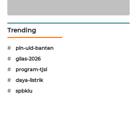
KARING
NEWS
Trending
JURNAL
MARITIM
#
pln-uid-banten
HUMBANG
#
giias-2026
NEWS
#
program-tjsl
GARONGGANG
#
daya-listrik
NEWS
#
spbklu
FISUELRI
ID
ENERGI
NEWS