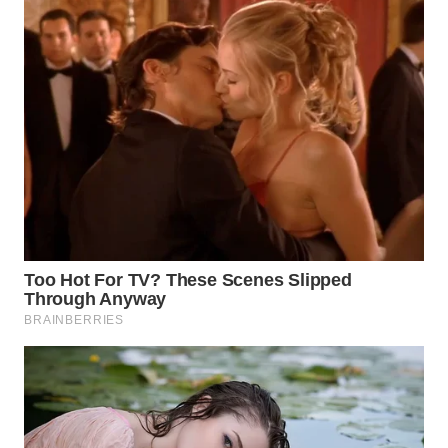
WN
SUMEDANG
WN
CIANJUR
WN
KEPULAUAN
SERIBU
WN
TANGERANG
WN
BINJAI
WN
CIREBON