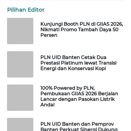
Pilihan Editor
WAHANA
DESA
WISATA
Kunjungi Booth PLN di GIIAS 2026,
Nikmati Promo Tambah Daya 50
Persen
LAPAK
WAHANA
PLN UID Banten Cetak Dua
Wahana
Prestasi Platinum lewat Transisi
Network
Energi dan Konservasi Kopi
KONSUMEN
LISTRIK
100% Powered by PLN,
Pembukaan GIIAS 2026 Berjalan
Lancar dengan Pasokan Listrik
MASYARAKAT
Andal
KELISTRIKAN
PLN UID Banten dan Pemprov
WALINKI
Banten Perkuat Sinergi Dukung