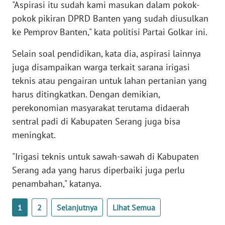
"Aspirasi itu sudah kami masukan dalam pokok-
pokok pikiran DPRD Banten yang sudah diusulkan
WN
ke Pemprov Banten," kata politisi Partai Golkar ini.
SERAMBI
Selain soal pendidikan, kata dia, aspirasi lainnya
WN
juga disampaikan warga terkait sarana irigasi
JAMBI
teknis atau pengairan untuk lahan pertanian yang
harus ditingkatkan. Dengan demikian,
WN
perekonomian masyarakat terutama didaerah
SULTRA
sentral padi di Kabupaten Serang juga bisa
meningkat.
WN
NTB
"Irigasi teknis untuk sawah-sawah di Kabupaten
Serang ada yang harus diperbaiki juga perlu
WN
penambahan," katanya.
SULTENG
1
2
Selanjutnya
Lihat Semua
WN
SULBAR