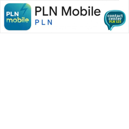
WAHANA MEDIA GROUP
|
|
|
WAHANA NEWS co
WAHANA TANI
WAHANA ADVOKAT
|
|
WAHANA INFRASTRUKTUR
WAHANA KONSUMEN
|
|
|
WAHANA LISTRIK
WAHANA TRAVEL
WAHANA TV
|
|
|
WAHANANEWS id
WAHANANEWS CO ID
WAHANANEWS NET