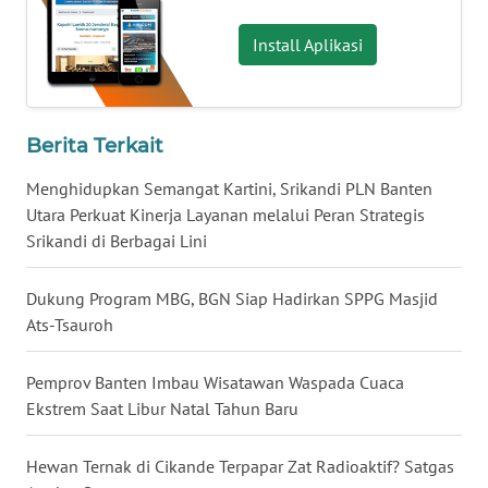
Install Aplikasi
WN
NUSANTARA
WN
Berita Terkait
JOGJA
Menghidupkan Semangat Kartini, Srikandi PLN Banten
WN
Utara Perkuat Kinerja Layanan melalui Peran Strategis
JATIM
Srikandi di Berbagai Lini
WN
Dukung Program MBG, BGN Siap Hadirkan SPPG Masjid
BALI
Ats-Tsauroh
WN
Pemprov Banten Imbau Wisatawan Waspada Cuaca
KALBAR
Ekstrem Saat Libur Natal Tahun Baru
WN
Hewan Ternak di Cikande Terpapar Zat Radioaktif? Satgas
KALTENG