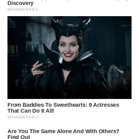
WN
NATUNA
WN
BINTAN
WN
MANDALIKA
WN
LIKUPANG
WN
LABUANBAJO
WN
BORNEO