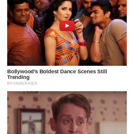
WN
MALUKU
WN
MALUT
WN
DAIRI
WN
DANAU
TOBA
WN
NIAS
WN