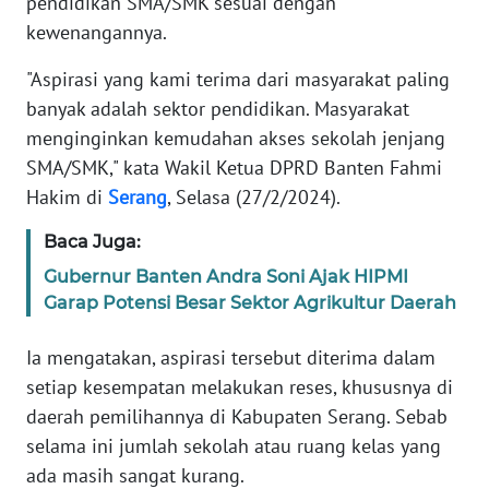
pendidikan SMA/SMK sesuai dengan
REDAKSI
kewenangannya.
KARIR
"Aspirasi yang kami terima dari masyarakat paling
banyak adalah sektor pendidikan. Masyarakat
DISCLAIMER
menginginkan kemudahan akses sekolah jenjang
SMA/SMK," kata Wakil Ketua DPRD Banten Fahmi
Wahana
Hakim di
Serang
, Selasa (27/2/2024).
News
Regional
Baca Juga:
Gubernur Banten Andra Soni Ajak HIPMI
WN
Garap Potensi Besar Sektor Agrikultur Daerah
SUMUT
Ia mengatakan, aspirasi tersebut diterima dalam
WN
setiap kesempatan melakukan reses, khususnya di
JAKARTA
daerah pemilihannya di Kabupaten Serang. Sebab
selama ini jumlah sekolah atau ruang kelas yang
WN
JABAR
ada masih sangat kurang.