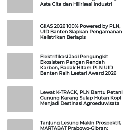
ID
Asta Cita dan Hilirisasi Industri
MAWAKA
ID
GIIAS 2026 100% Powered by PLN,
UID Banten Siapkan Pengamanan
MARTABAT
Kelistrikan Berlapis
NET
Elektrifikasi Jadi Pengungkit
PLN
Ekosistem Pangan Rendah
WATCH
Karbon, Badak Hitam PLN UID
Banten Raih Lestari Award 2026
MKLI
Lewat K-TRACK, PLN Bantu Petani
LPKKI
Gunung Karang Sulap Hutan Kopi
Menjadi Destinasi Agroeduwisata
LKKI
Tanjung Lesung Makin Prospektif,
KOPEKLIN
MARTABAT Prabowo-Gibran: