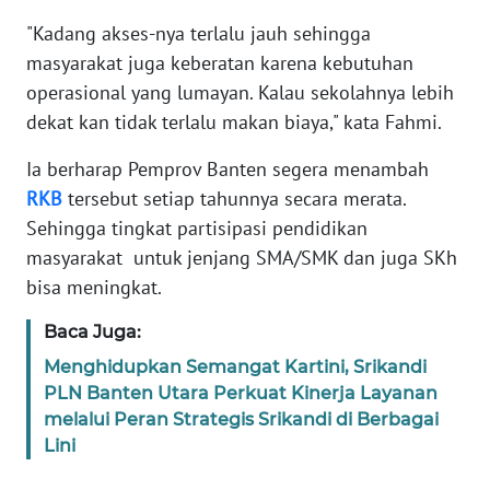
"Kadang akses-nya terlalu jauh sehingga
WN
masyarakat juga keberatan karena kebutuhan
BANTEN
operasional yang lumayan. Kalau sekolahnya lebih
dekat kan tidak terlalu makan biaya," kata Fahmi.
WN
NTT
Ia berharap Pemprov Banten segera menambah
RKB
tersebut setiap tahunnya secara merata.
WN
KEPRI
Sehingga tingkat partisipasi pendidikan
masyarakat untuk jenjang SMA/SMK dan juga SKh
WN
bisa meningkat.
PAPUA
Baca Juga:
WN
Menghidupkan Semangat Kartini, Srikandi
PAPUA
PLN Banten Utara Perkuat Kinerja Layanan
BARAT
melalui Peran Strategis Srikandi di Berbagai
Lini
WN
RIAU