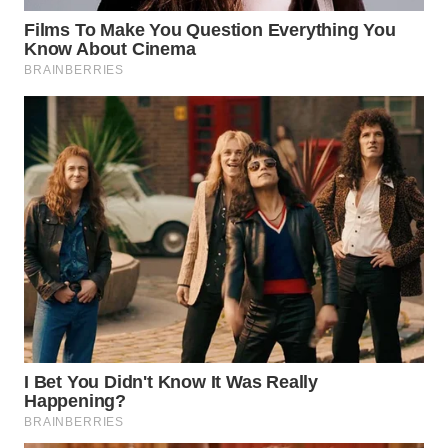
BEKASI
WN
BOGOR
WN
DEPOK
WN
TAPANULI
UTARA
WN
SAMOSIR
WN
PADANG
LAWAS