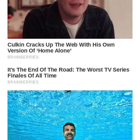
LANGKAT
WN
TAPANULI
SELATAN
WN
TANJUNG
LESUNG
WN
KARO
WN
SIMALUNGUN
WN
LABUHANBATU