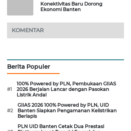
Konektivitas Baru Dorong
Ekonomi Banten
PORTAL
KONSUMEN
KOMENTAR
FORWAMKI
ALPERKLINAS
FORJASIDA
Berita Populer
TAMBANG
100% Powered by PLN, Pembukaan GIIAS
NEWS
#1
2026 Berjalan Lancar dengan Pasokan
Listrik Andal
SITUNGIR
GIIAS 2026 100% Powered by PLN, UID
NEWS
#2
Banten Siapkan Pengamanan Kelistrikan
Berlapis
SIDIKALANG
PLN UID Banten Cetak Dua Prestasi
NEWS