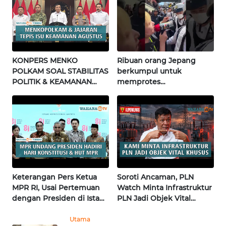
WN
NUSANTARA
WN
KONPERS MENKO
Ribuan orang Jepang
JOGJA
POLKAM SOAL STABILITAS
berkumpul untuk
POLITIK & KEAMANAN
memprotes
NASIONAL | Wahana
pembangunan masjid
WN
Terkini
pertama di Fujisawa
JATIM
WN
BALI
WN
Keterangan Pers Ketua
Soroti Ancaman, PLN
KALBAR
MPR RI, Usai Pertemuan
Watch Minta Infrastruktur
dengan Presiden di Istana
PLN Jadi Objek Vital
| Wahana Terkini
Khusus | Alperklinas
WN
Research
KALTENG
Utama