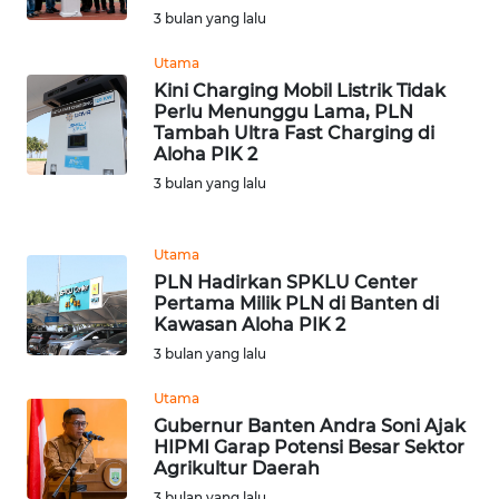
3 bulan yang lalu
WN
Utama
NATUNA
Kini Charging Mobil Listrik Tidak
Perlu Menunggu Lama, PLN
Tambah Ultra Fast Charging di
WN
Aloha PIK 2
BINTAN
3 bulan yang lalu
WN
MANDALIKA
Utama
PLN Hadirkan SPKLU Center
WN
Pertama Milik PLN di Banten di
Kawasan Aloha PIK 2
LIKUPANG
3 bulan yang lalu
WN
Utama
LABUANBAJO
Gubernur Banten Andra Soni Ajak
HIPMI Garap Potensi Besar Sektor
WN
Agrikultur Daerah
BORNEO
3 bulan yang lalu