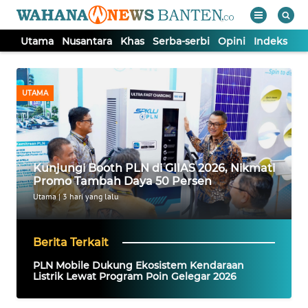
Utama
Nusantara
Khas
Serba-serbi
Opini
Indeks
WAHANA
Tutup
TV
UTAMA
UTAMA
NUSANTARA
Kunjungi Booth PLN di GIIAS 2026, Nikmati
Promo Tambah Daya 50 Persen
KHAS
Utama
|
3 hari yang lalu
SERBA-
Berita Terkait
SERBI
PLN Mobile Dukung Ekosistem Kendaraan
Listrik Lewat Program Poin Gelegar 2026
OPINI