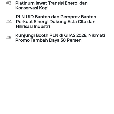
#3
Platinum lewat Transisi Energi dan
Konservasi Kopi
PORTAL
KONSUMEN
PLN UID Banten dan Pemprov Banten
#4
Perkuat Sinergi Dukung Asta Cita dan
Hilirisasi Industri
FORWAMKI
Kunjungi Booth PLN di GIIAS 2026, Nikmati
#5
Promo Tambah Daya 50 Persen
ALPERKLINAS
FORJASIDA
TAMBANG
NEWS
SITUNGIR
NEWS
SIDIKALANG
NEWS