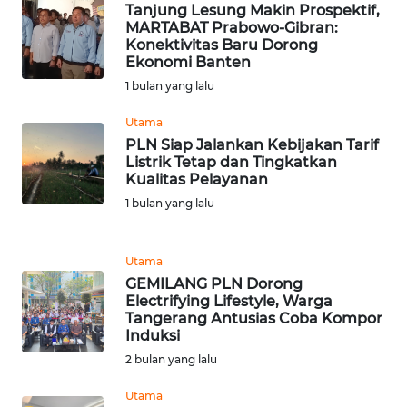
Tanjung Lesung Makin Prospektif,
MARTABAT Prabowo-Gibran:
WN
Konektivitas Baru Dorong
KALTARA
Ekonomi Banten
1 bulan yang lalu
WN
KALSEL
Utama
PLN Siap Jalankan Kebijakan Tarif
Listrik Tetap dan Tingkatkan
WN
Kualitas Pelayanan
KALTIM
1 bulan yang lalu
WN
SULSEL
Utama
GEMILANG PLN Dorong
Electrifying Lifestyle, Warga
WN
Tangerang Antusias Coba Kompor
GORONTALO
Induksi
2 bulan yang lalu
WN
SULUT
Utama