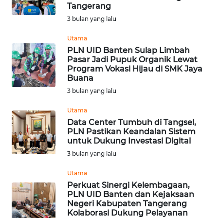
Tangerang
WN
3 bulan yang lalu
INDRAMAYU
Utama
PLN UID Banten Sulap Limbah
WN
Pasar Jadi Pupuk Organik Lewat
KUNINGAN
Program Vokasi Hijau di SMK Jaya
Buana
WN
3 bulan yang lalu
MAJALENGKA
Utama
Data Center Tumbuh di Tangsel,
WN
PLN Pastikan Keandalan Sistem
SUBANG
untuk Dukung Investasi Digital
3 bulan yang lalu
WN
SUKABUMI
Utama
Perkuat Sinergi Kelembagaan,
PLN UID Banten dan Kejaksaan
WN
Negeri Kabupaten Tangerang
PURWAKARTA
Kolaborasi Dukung Pelayanan