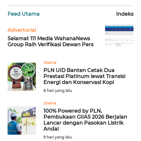
WN
Feed Utama
Indeks
BANTEN
Advertorial
WN
Selamat 111 Media WahanaNews
NTT
Group Raih Verifikasi Dewan Pers
WN
Utama
KEPRI
PLN UID Banten Cetak Dua
Prestasi Platinum lewat Transisi
WN
Energi dan Konservasi Kopi
PAPUA
8 hari yang lalu
Utama
WN
100% Powered by PLN,
PAPUA
Pembukaan GIIAS 2026 Berjalan
BARAT
Lancar dengan Pasokan Listrik
Andal
WN
9 hari yang lalu
RIAU