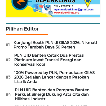
WAHANA
DESA
WISATA
Pilihan Editor
LAPAK
WAHANA
Kunjungi Booth PLN di GIIAS 2026, Nikmati
#1
Promo Tambah Daya 50 Persen
Wahana
Network
PLN UID Banten Cetak Dua Prestasi
#2
Platinum lewat Transisi Energi dan
Konservasi Kopi
KONSUMEN
LISTRIK
100% Powered by PLN, Pembukaan GIIAS
#3
2026 Berjalan Lancar dengan Pasokan
Listrik Andal
MASYARAKAT
KELISTRIKAN
PLN UID Banten dan Pemprov Banten
#4
Perkuat Sinergi Dukung Asta Cita dan
Hilirisasi Industri
WALINKI