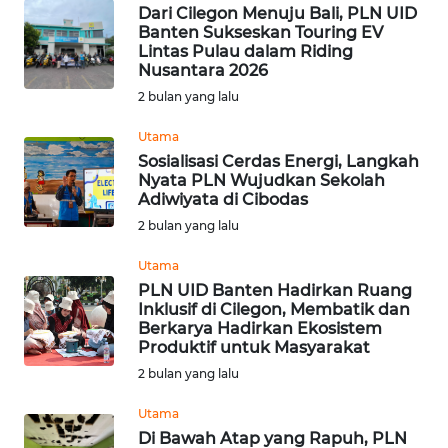
LANGKAT
Dari Cilegon Menuju Bali, PLN UID
Banten Sukseskan Touring EV
Lintas Pulau dalam Riding
WN
Nusantara 2026
TAPANULI
SELATAN
2 bulan yang lalu
Utama
WN
Sosialisasi Cerdas Energi, Langkah
TANJUNG
Nyata PLN Wujudkan Sekolah
LESUNG
Adiwiyata di Cibodas
2 bulan yang lalu
WN
KARO
Utama
PLN UID Banten Hadirkan Ruang
Inklusif di Cilegon, Membatik dan
WN
Berkarya Hadirkan Ekosistem
SIMALUNGUN
Produktif untuk Masyarakat
2 bulan yang lalu
WN
LABUHANBATU
Utama
Di Bawah Atap yang Rapuh, PLN