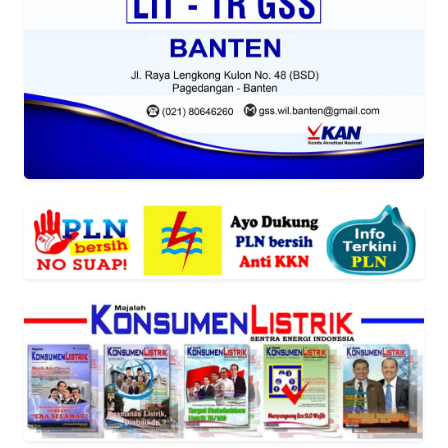
REDAKSI
KARIR
DISCLAIMER
Wahana
News
Regional
WN
SUMUT
WN
JAKARTA
WN
JABAR