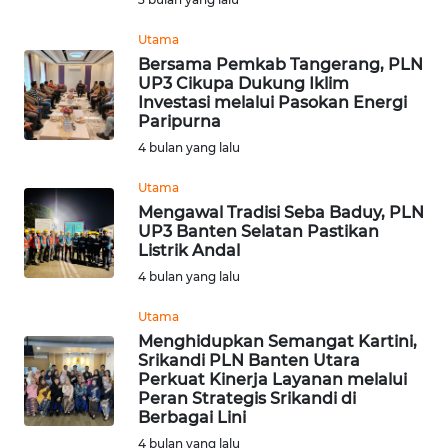
Utama
WAHANA
Bersama Pemkab Tangerang, PLN
LISTRIK
UP3 Cikupa Dukung Iklim
Investasi melalui Pasokan Energi
Paripurna
WAHANA
TRAVEL
4 bulan yang lalu
Utama
WAHANA
Mengawal Tradisi Seba Baduy, PLN
TV
UP3 Banten Selatan Pastikan
Listrik Andal
WAHANANEWS
4 bulan yang lalu
ID
Utama
Menghidupkan Semangat Kartini,
WAHANANEWS
Srikandi PLN Banten Utara
CO ID
Perkuat Kinerja Layanan melalui
Peran Strategis Srikandi di
Berbagai Lini
WAHANANEWS
NET
4 bulan yang lalu