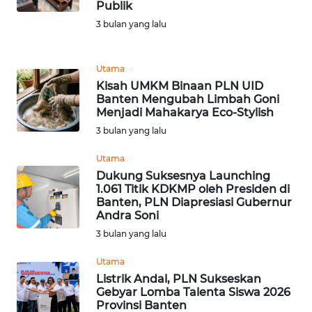
Publik
WN
3 bulan yang lalu
PRIANGAN
TIMUR
Utama
Kisah UMKM Binaan PLN UID
WN
Banten Mengubah Limbah Goni
SEMARANG
Menjadi Mahakarya Eco-Stylish
3 bulan yang lalu
WN
SOLO
Utama
Dukung Suksesnya Launching
1.061 Titik KDKMP oleh Presiden di
WN
Banten, PLN Diapresiasi Gubernur
BOROBUDUR
Andra Soni
3 bulan yang lalu
WN
MADURA
Utama
Listrik Andal, PLN Sukseskan
Gebyar Lomba Talenta Siswa 2026
WN
Provinsi Banten
SURABAYA