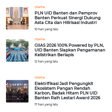
Utama
PLN UID Banten dan Pemprov
WN
Banten Perkuat Sinergi Dukung
SERAMBI
Asta Cita dan Hilirisasi Industri
10 hari yang lalu
WN
JAMBI
Utama
GIIAS 2026 100% Powered by PLN,
UID Banten Siapkan Pengamanan
WN
Kelistrikan Berlapis
SULTRA
12 hari yang lalu
WN
NTB
Utama
Elektrifikasi Jadi Pengungkit
WN
Ekosistem Pangan Rendah
SULTENG
Karbon, Badak Hitam PLN UID
Banten Raih Lestari Award 2026
17 hari yang lalu
WN
SULBAR