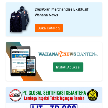
Informasi
Dapatkan Merchandise Eksklusif
Wahana News
INDEKS
BERITA
Buka Katalog
KONTAK
KAMI
INFO
IKLAN
Install Aplikasi
TENTANG
KAMI
PEDOMAN
MEDIA
SIBER