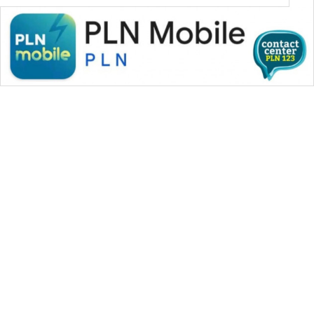
WAHANA MEDIA GROUP
|
|
|
WAHANA NEWS co
WAHANA TANI
WAHANA ADVOKAT
|
|
WAHANA INFRASTRUKTUR
WAHANA KONSUMEN
|
|
|
WAHANA LISTRIK
WAHANA TRAVEL
WAHANA TV