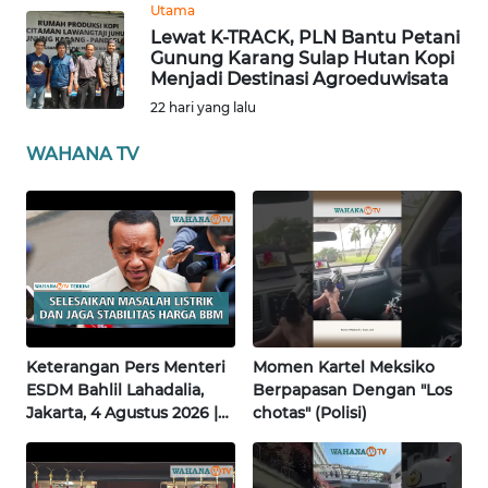
Utama
Lewat K-TRACK, PLN Bantu Petani
WN
Gunung Karang Sulap Hutan Kopi
BABEL
Menjadi Destinasi Agroeduwisata
22 hari yang lalu
WN
WAHANA TV
SUMBAR
WN
SUMSEL
WN
BENGKULU
Keterangan Pers Menteri
Momen Kartel Meksiko
WN
ESDM Bahlil Lahadalia,
Berpapasan Dengan "Los
LAMPUNG
Jakarta, 4 Agustus 2026 |
chotas" (Polisi)
Wahana Terkini
WN
JATENG