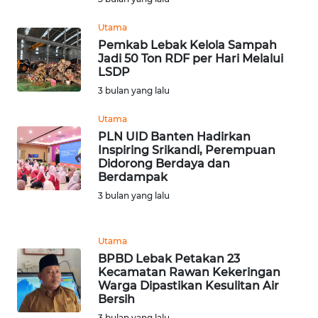
Utama
Wahana
Media
Pemkab Lebak Kelola Sampah
Group
Jadi 50 Ton RDF per Hari Melalui
LSDP
WAHANA
3 bulan yang lalu
NEWS
Utama
PLN UID Banten Hadirkan
WAHANA
Inspiring Srikandi, Perempuan
TANI
Didorong Berdaya dan
Berdampak
WAHANA
3 bulan yang lalu
ADVOKAT
Utama
WAHANA
BPBD Lebak Petakan 23
INFRASTRUKTUR
Kecamatan Rawan Kekeringan
Warga Dipastikan Kesulitan Air
Bersih
WAHANA
KONSUMEN
3 bulan yang lalu