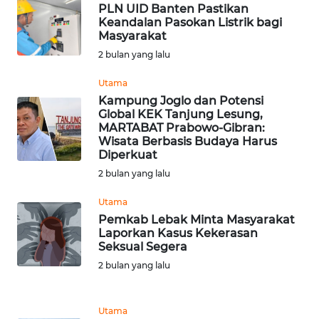
PLN UID Banten Pastikan
Keandalan Pasokan Listrik bagi
WN
Masyarakat
MALUKU
2 bulan yang lalu
WN
Utama
MALUT
Kampung Joglo dan Potensi
Global KEK Tanjung Lesung,
MARTABAT Prabowo-Gibran:
WN
Wisata Berbasis Budaya Harus
DAIRI
Diperkuat
2 bulan yang lalu
WN
DANAU
Utama
TOBA
Pemkab Lebak Minta Masyarakat
Laporkan Kasus Kekerasan
Seksual Segera
WN
2 bulan yang lalu
NIAS
WN
Utama