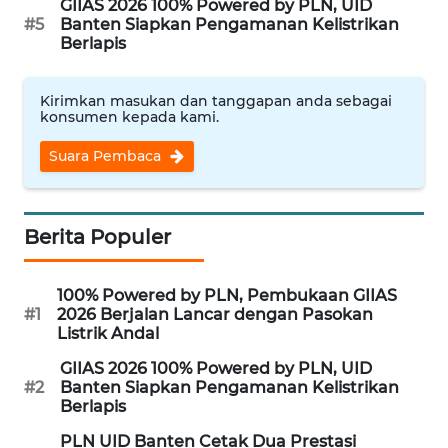
ID
GIIAS 2026 100% Powered by PLN, UID
#5
Banten Siapkan Pengamanan Kelistrikan
Berlapis
MAWAKA
ID
Kirimkan masukan dan tanggapan anda sebagai
konsumen kepada kami.
MARTABAT
NET
Suara Pembaca
PLN
WATCH
Berita Populer
MKLI
100% Powered by PLN, Pembukaan GIIAS
#1
2026 Berjalan Lancar dengan Pasokan
LPKKI
Listrik Andal
GIIAS 2026 100% Powered by PLN, UID
LKKI
#2
Banten Siapkan Pengamanan Kelistrikan
Berlapis
KOPEKLIN
PLN UID Banten Cetak Dua Prestasi