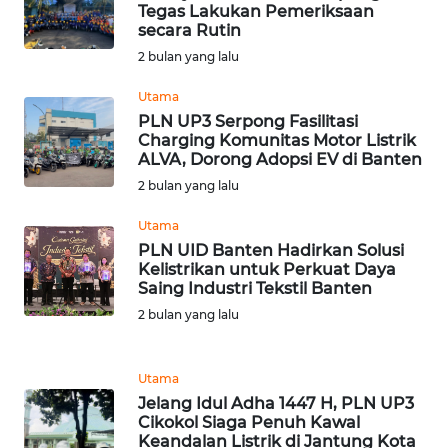
Tegas Lakukan Pemeriksaan
WN
secara Rutin
SUMEDANG
2 bulan yang lalu
WN
Utama
CIANJUR
PLN UP3 Serpong Fasilitasi
Charging Komunitas Motor Listrik
ALVA, Dorong Adopsi EV di Banten
WN
2 bulan yang lalu
KEPULAUAN
SERIBU
Utama
PLN UID Banten Hadirkan Solusi
WN
Kelistrikan untuk Perkuat Daya
TANGERANG
Saing Industri Tekstil Banten
2 bulan yang lalu
WN
BINJAI
Utama
Jelang Idul Adha 1447 H, PLN UP3
WN
Cikokol Siaga Penuh Kawal
CIREBON
Keandalan Listrik di Jantung Kota