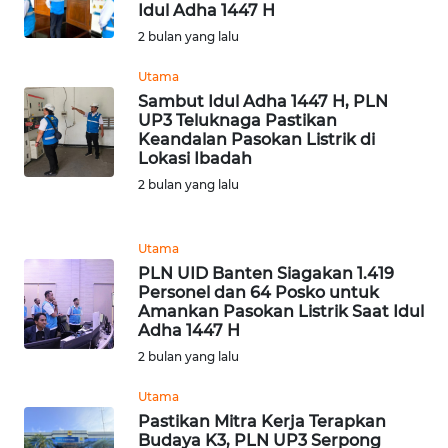
BEKASI
Idul Adha 1447 H
2 bulan yang lalu
WN
BOGOR
Utama
Sambut Idul Adha 1447 H, PLN
UP3 Teluknaga Pastikan
WN
Keandalan Pasokan Listrik di
DEPOK
Lokasi Ibadah
2 bulan yang lalu
WN
TAPANULI
UTARA
Utama
PLN UID Banten Siagakan 1.419
Personel dan 64 Posko untuk
WN
Amankan Pasokan Listrik Saat Idul
SAMOSIR
Adha 1447 H
2 bulan yang lalu
WN
PADANG
Utama
LAWAS
Pastikan Mitra Kerja Terapkan
Budaya K3, PLN UP3 Serpong