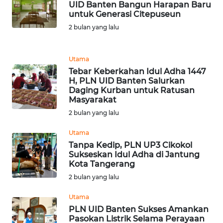
UID Banten Bangun Harapan Baru
WN
untuk Generasi Citepuseun
TAPANULI
2 bulan yang lalu
TENGAH
WN DELI
Utama
SERDANG
Tebar Keberkahan Idul Adha 1447
H, PLN UID Banten Salurkan
Daging Kurban untuk Ratusan
WN
Masyarakat
TEBING
2 bulan yang lalu
TINGGI
Utama
WN
Tanpa Kedip, PLN UP3 Cikokol
PAKPAK
Sukseskan Idul Adha di Jantung
Kota Tangerang
WN
2 bulan yang lalu
KARAWANG
Utama
PLN UID Banten Sukses Amankan
WN
Pasokan Listrik Selama Perayaan