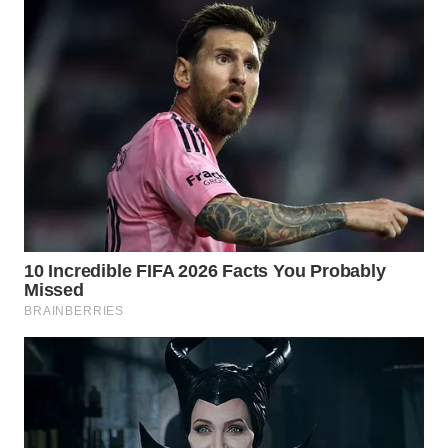
WN
NATUNA
WN
BINTAN
WN
MANDALIKA
WN
LIKUPANG
WN
LABUANBAJO
WN
BORNEO