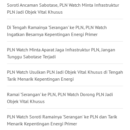
Soroti Ancaman Sabotase, PLN Watch Minta Infrastruktur
PLN Jadi Objek Vital Khusus
WN
NUSANTARA
Di Tengah Ramainya 'Serangan' ke PLN, PLN Watch
Ingatkan Besarnya Kepentingan Energi Primer
WN
JOGJA
PLN Watch Minta Aparat Jaga Infrastruktur PLN, Jangan
WN
Tunggu Sabotase Terjadi
JATIM
PLN Watch Usulkan PLN Jadi Objek Vital Khusus di Tengah
WN
Tarik Menarik Kepentingan Energi
BALI
Ramai 'Serangan' ke PLN, PLN Watch Dorong PLN Jadi
WN
Objek Vital Khusus
KALBAR
PLN Watch Soroti Ramainya 'Serangan' ke PLN dan Tarik
WN
Menarik Kepentingan Energi Primer
KALTENG