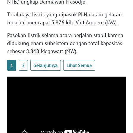
NTB," ungkap Darmawan Prasodjo.
Total daya listrik yang dipasok PLN dalam gelaran
WN
SERAMBI
tersebut mencapai 3.876 kilo Volt Ampere (kVA).
Pasokan listrik selama acara berjalan stabil karena
WN
didukung enam subsistem dengan total kapasitas
JAMBI
sebesar 8.848 Megawatt (MW).
WN
1
2
Selanjutnya
Lihat Semua
SULTRA
WN
NTB
WN
SULTENG
WN
SULBAR