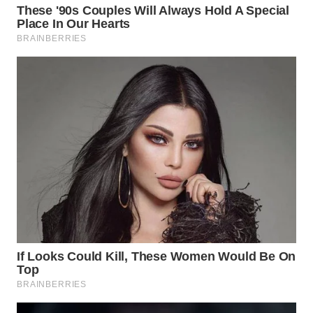
WN
PRIANGAN
TIMUR
WN
SEMARANG
WN
SOLO
WN
BOROBUDUR
WN
MADURA
WN
SURABAYA