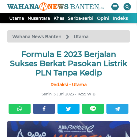
Utama
Nusantara
Khas
Serba-serbi
Opini
Indeks
WAHANA
Tutup
TV
Wahana News Banten
Utama
UTAMA
Formula E 2023 Berjalan
Sukses Berkat Pasokan Listrik
NUSANTARA
PLN Tanpa Kedip
Redaksi - Utama
KHAS
Senin, 5 Juni 2023 - 14:55 WIB
SERBA-
SERBI
OPINI