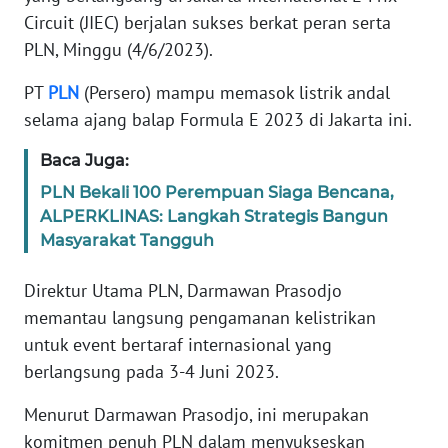
REDAKSI
Circuit (JIEC) berjalan sukses berkat peran serta
PLN, Minggu (4/6/2023).
KARIR
PT
PLN
(Persero) mampu memasok listrik andal
selama ajang balap Formula E 2023 di Jakarta ini.
DISCLAIMER
Baca Juga:
Wahana
News
PLN Bekali 100 Perempuan Siaga Bencana,
Regional
ALPERKLINAS: Langkah Strategis Bangun
Masyarakat Tangguh
WN
SUMUT
Direktur Utama PLN, Darmawan Prasodjo
memantau langsung pengamanan kelistrikan
WN
untuk event bertaraf internasional yang
JAKARTA
berlangsung pada 3-4 Juni 2023.
WN
Menurut Darmawan Prasodjo, ini merupakan
JABAR
komitmen penuh PLN dalam menyukseskan