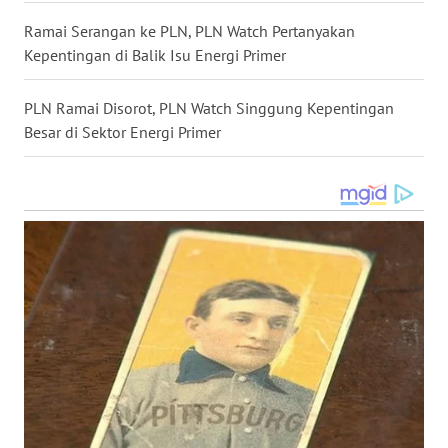
Ramai Serangan ke PLN, PLN Watch Pertanyakan
WN
Kepentingan di Balik Isu Energi Primer
KALTARA
PLN Ramai Disorot, PLN Watch Singgung Kepentingan
WN
Besar di Sektor Energi Primer
KALSEL
WN
KALTIM
WN
SULSEL
WN
GORONTALO
WN
SULUT