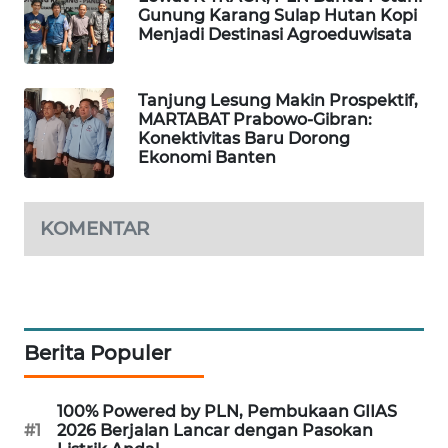
Gunung Karang Sulap Hutan Kopi
Menjadi Destinasi Agroeduwisata
WAHANA
DESA
WISATA
Tanjung Lesung Makin Prospektif,
MARTABAT Prabowo-Gibran:
LAPAK
Konektivitas Baru Dorong
WAHANA
Ekonomi Banten
Wahana
Network
KOMENTAR
KONSUMEN
LISTRIK
Berita Populer
MASYARAKAT
KELISTRIKAN
100% Powered by PLN, Pembukaan GIIAS
WALINKI
#1
2026 Berjalan Lancar dengan Pasokan