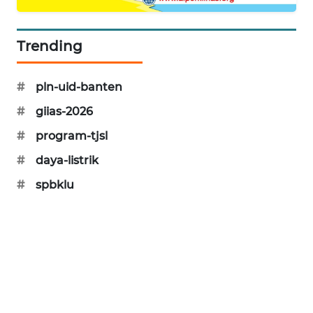
PORTAL
KONSUMEN
Trending
FORWAMKI
#
pln-uid-banten
#
giias-2026
ALPERKLINAS
#
program-tjsl
FORJASIDA
#
daya-listrik
#
spbklu
TAMBANG
NEWS
SITUNGIR
NEWS
SIDIKALANG
NEWS