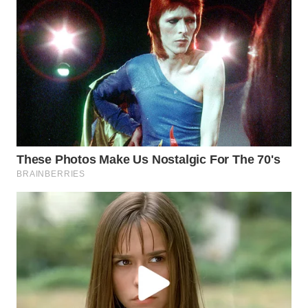
WN
SUMEDANG
WN
CIANJUR
WN
KEPULAUAN
SERIBU
WN
TANGERANG
WN
BINJAI
WN
CIREBON