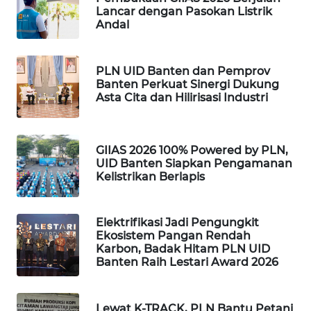
Lancar dengan Pasokan Listrik
Andal
WAHANA
SPORT
PLN UID Banten dan Pemprov
WAHANA
Banten Perkuat Sinergi Dukung
UMKM
Asta Cita dan Hilirisasi Industri
WAHANA
SELEB
GIIAS 2026 100% Powered by PLN,
UID Banten Siapkan Pengamanan
Kelistrikan Berlapis
WAHANA
PERSONA
Elektrifikasi Jadi Pengungkit
Ekosistem Pangan Rendah
WAHANA
Karbon, Badak Hitam PLN UID
OTOMOTIF
Banten Raih Lestari Award 2026
WAHANA
HEALTH
Lewat K-TRACK, PLN Bantu Petani