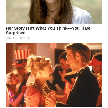
WN
INDRAMAYU
WN
KUNINGAN
WN
MAJALENGKA
WN
SUBANG
WN
SUKABUMI
WN
PURWAKARTA