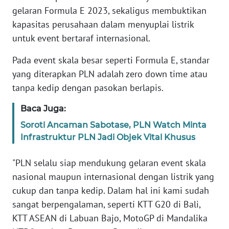
gelaran Formula E 2023, sekaligus membuktikan
WN
kapasitas perusahaan dalam menyuplai listrik
BANTEN
untuk event bertaraf internasional.
WN
Pada event skala besar seperti Formula E, standar
NTT
yang diterapkan PLN adalah zero down time atau
tanpa kedip dengan pasokan berlapis.
WN
KEPRI
Baca Juga:
Soroti Ancaman Sabotase, PLN Watch Minta
WN
Infrastruktur PLN Jadi Objek Vital Khusus
PAPUA
"PLN selalu siap mendukung gelaran event skala
WN
nasional maupun internasional dengan listrik yang
PAPUA
cukup dan tanpa kedip. Dalam hal ini kami sudah
BARAT
sangat berpengalaman, seperti KTT G20 di Bali,
KTT ASEAN di Labuan Bajo, MotoGP di Mandalika
WN
RIAU