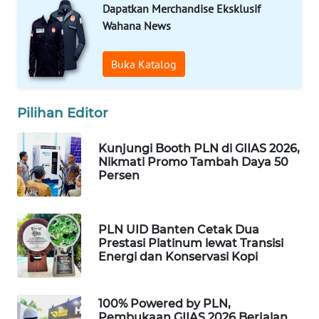
Dapatkan Merchandise Eksklusif
Wahana News
WAHANA
LISTRIK
Buka Katalog
WAHANA
TRAVEL
Pilihan Editor
WAHANA
Kunjungi Booth PLN di GIIAS 2026,
TV
Nikmati Promo Tambah Daya 50
Persen
WAHANANEWS
ID
PLN UID Banten Cetak Dua
Prestasi Platinum lewat Transisi
WAHANANEWS
Energi dan Konservasi Kopi
CO ID
WAHANANEWS
100% Powered by PLN,
NET
Pembukaan GIIAS 2026 Berjalan