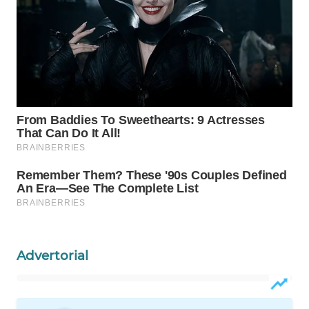
Wahana
Media
Group
WAHANA
NEWS
WAHANA
TANI
WAHANA
ADVOKAT
WAHANA
Advertorial
INFRASTRUKTUR
WAHANA
KONSUMEN