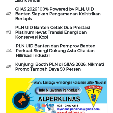
ID
Listrik Andal
GIIAS 2026 100% Powered by PLN, UID
MAWAKA
#2
Banten Siapkan Pengamanan Kelistrikan
ID
Berlapis
PLN UID Banten Cetak Dua Prestasi
MARTABAT
#3
Platinum lewat Transisi Energi dan
Konservasi Kopi
NET
PLN UID Banten dan Pemprov Banten
PLN
#4
Perkuat Sinergi Dukung Asta Cita dan
Hilirisasi Industri
WATCH
Kunjungi Booth PLN di GIIAS 2026, Nikmati
#5
Promo Tambah Daya 50 Persen
MKLI
LPKKI
LKKI
KOPEKLIN