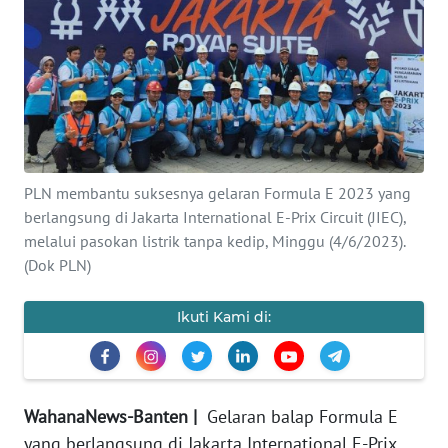
Informasi
INDEKS
BERITA
KONTAK
KAMI
PLN membantu suksesnya gelaran Formula E 2023 yang
berlangsung di Jakarta International E-Prix Circuit (JIEC),
INFO
IKLAN
melalui pasokan listrik tanpa kedip, Minggu (4/6/2023).
(Dok PLN)
TENTANG
KAMI
Ikuti Kami di:
PEDOMAN
MEDIA
SIBER
WahanaNews-Banten |
Gelaran balap Formula E
yang berlangsung di Jakarta International E-Prix