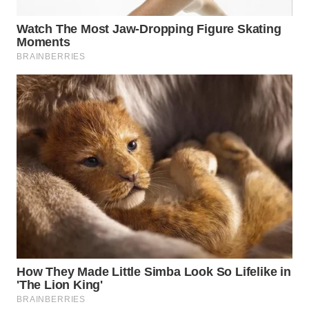
LANGKAT
WN
TAPANULI
SELATAN
WN
TANJUNG
LESUNG
WN
KARO
WN
SIMALUNGUN
WN
LABUHANBATU