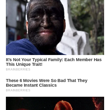
BEKASI
WN
BOGOR
WN
DEPOK
WN
TAPANULI
UTARA
WN
SAMOSIR
WN
PADANG
LAWAS