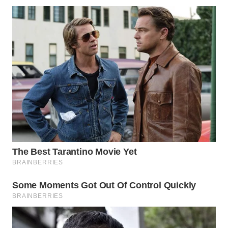
WN
TAPANULI
TENGAH
WN DELI
SERDANG
WN
TEBING
TINGGI
WN
PAKPAK
WN
KARAWANG
WN