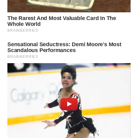
WN
MALUKU
WN
MALUT
WN
DAIRI
WN
DANAU
TOBA
WN
NIAS
WN