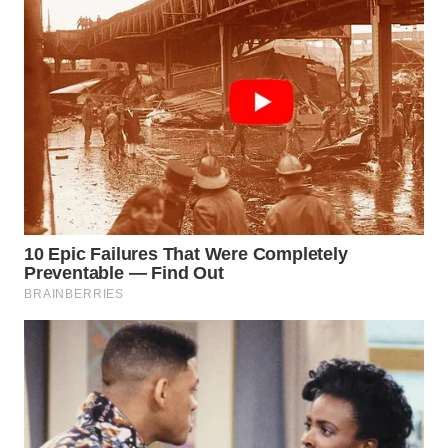
WAHANA
SPORT
WAHANA
UMKM
WAHANA
SELEB
WAHANA
PERSONA
WAHANA
OTOMOTIF
WAHANA
HEALTH