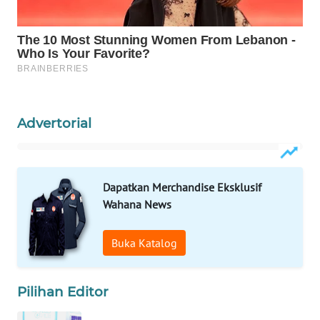
ID
MAWAKA
ID
MARTABAT
NET
Advertorial
PLN
WATCH
Dapatkan Merchandise Eksklusif
MKLI
Wahana News
LPKKI
Buka Katalog
LKKI
Pilihan Editor
KOPEKLIN