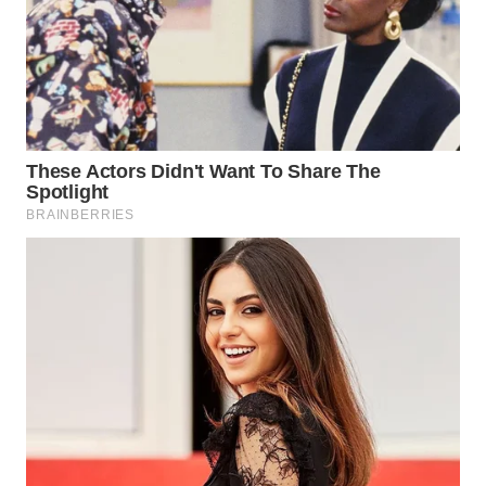
WAHANA
DESA
WISATA
LAPAK
WAHANA
Wahana
Network
KONSUMEN
LISTRIK
MASYARAKAT
KELISTRIKAN
WALINKI