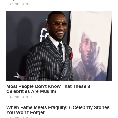
WN
INDRAMAYU
WN
KUNINGAN
WN
MAJALENGKA
WN
SUBANG
WN
SUKABUMI
WN
PURWAKARTA