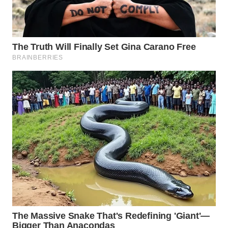
WN
SUMEDANG
WN
CIANJUR
WN
KEPULAUAN
SERIBU
WN
TANGERANG
WN
BINJAI
WN
CIREBON