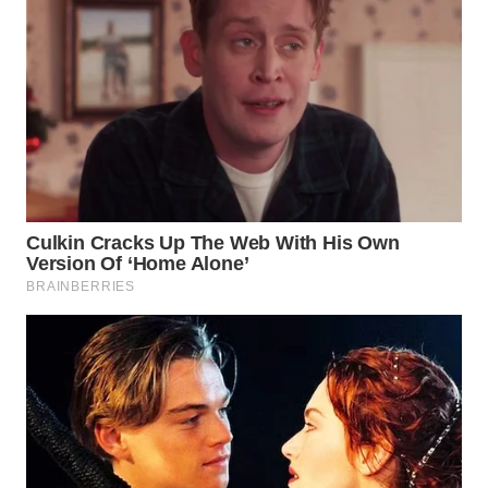
WN
TAPANULI
TENGAH
WN DELI
SERDANG
WN
TEBING
TINGGI
WN
PAKPAK
WN
KARAWANG
WN