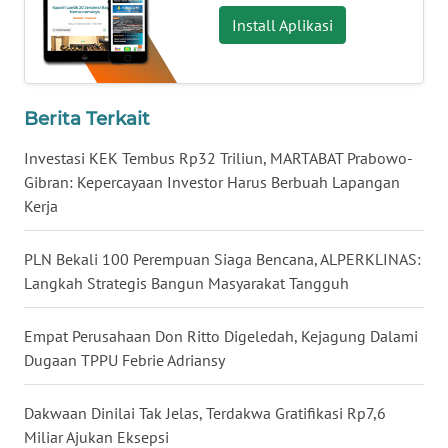
Install Aplikasi
WN
MALUKU
WN
Berita Terkait
MALUT
Investasi KEK Tembus Rp32 Triliun, MARTABAT Prabowo-
Gibran: Kepercayaan Investor Harus Berbuah Lapangan
WN
Kerja
DAIRI
PLN Bekali 100 Perempuan Siaga Bencana, ALPERKLINAS:
WN
DANAU
Langkah Strategis Bangun Masyarakat Tangguh
TOBA
Empat Perusahaan Don Ritto Digeledah, Kejagung Dalami
WN
Dugaan TPPU Febrie Adriansy
NIAS
Dakwaan Dinilai Tak Jelas, Terdakwa Gratifikasi Rp7,6
WN
Miliar Ajukan Eksepsi