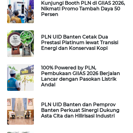
Kunjungi Booth PLN di GIIAS 2026,
Nikmati Promo Tambah Daya 50
PORTAL
Persen
KONSUMEN
FORWAMKI
PLN UID Banten Cetak Dua
Prestasi Platinum lewat Transisi
Energi dan Konservasi Kopi
ALPERKLINAS
FORJASIDA
100% Powered by PLN,
Pembukaan GIIAS 2026 Berjalan
Lancar dengan Pasokan Listrik
TAMBANG
Andal
NEWS
SITUNGIR
PLN UID Banten dan Pemprov
NEWS
Banten Perkuat Sinergi Dukung
Asta Cita dan Hilirisasi Industri
SIDIKALANG
NEWS