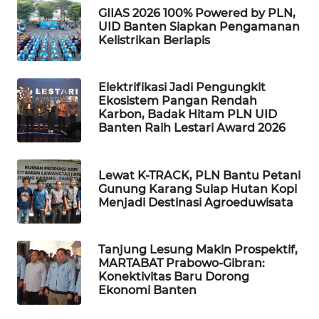
GIIAS 2026 100% Powered by PLN,
UID Banten Siapkan Pengamanan
SIBARAGAS
Kelistrikan Berlapis
NEWS
METRO
Elektrifikasi Jadi Pengungkit
SIANTAR
Ekosistem Pangan Rendah
Karbon, Badak Hitam PLN UID
NEWS
Banten Raih Lestari Award 2026
METRO
MEDAN
Lewat K-TRACK, PLN Bantu Petani
NEWS
Gunung Karang Sulap Hutan Kopi
Menjadi Destinasi Agroeduwisata
METRO
JAKARTA
Tanjung Lesung Makin Prospektif,
NEWS
MARTABAT Prabowo-Gibran:
Konektivitas Baru Dorong
KRT
Ekonomi Banten
NEWS