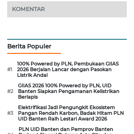
KOMENTAR
KARING
NEWS
JURNAL
MARITIM
Berita Populer
HUMBANG
NEWS
100% Powered by PLN, Pembukaan GIIAS
#1
2026 Berjalan Lancar dengan Pasokan
Listrik Andal
GARONGGANG
NEWS
GIIAS 2026 100% Powered by PLN, UID
#2
Banten Siapkan Pengamanan Kelistrikan
Berlapis
FISUELRI
ID
Elektrifikasi Jadi Pengungkit Ekosistem
#3
Pangan Rendah Karbon, Badak Hitam PLN
UID Banten Raih Lestari Award 2026
ENERGI
NEWS
PLN UID Banten dan Pemprov Banten