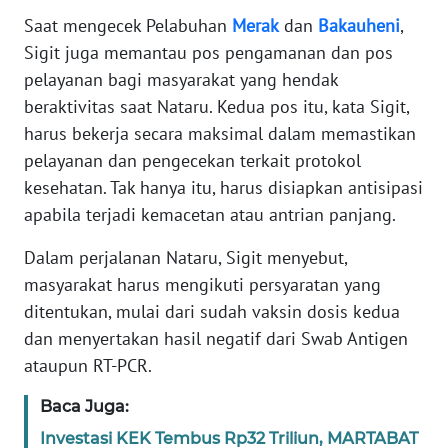
Saat mengecek Pelabuhan
Merak
dan
Bakauheni
,
Sigit juga memantau pos pengamanan dan pos
WN
SERAMBI
pelayanan bagi masyarakat yang hendak
beraktivitas saat Nataru. Kedua pos itu, kata Sigit,
WN
harus bekerja secara maksimal dalam memastikan
JAMBI
pelayanan dan pengecekan terkait protokol
kesehatan. Tak hanya itu, harus disiapkan antisipasi
WN
apabila terjadi kemacetan atau antrian panjang.
SULTRA
Dalam perjalanan Nataru, Sigit menyebut,
WN
masyarakat harus mengikuti persyaratan yang
NTB
ditentukan, mulai dari sudah vaksin dosis kedua
dan menyertakan hasil negatif dari Swab Antigen
WN
ataupun RT-PCR.
SULTENG
Baca Juga:
WN
Investasi KEK Tembus Rp32 Triliun, MARTABAT
SULBAR