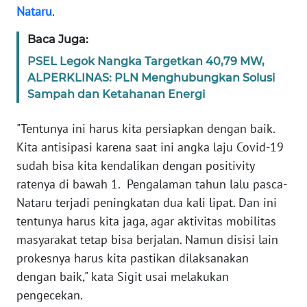
Nataru
.
WN
BANTEN
Baca Juga:
PSEL Legok Nangka Targetkan 40,79 MW,
WN
ALPERKLINAS: PLN Menghubungkan Solusi
NTT
Sampah dan Ketahanan Energi
WN
"Tentunya ini harus kita persiapkan dengan baik.
KEPRI
Kita antisipasi karena saat ini angka laju Covid-19
sudah bisa kita kendalikan dengan positivity
WN
ratenya di bawah 1. Pengalaman tahun lalu pasca-
PAPUA
Nataru terjadi peningkatan dua kali lipat. Dan ini
tentunya harus kita jaga, agar aktivitas mobilitas
WN
masyarakat tetap bisa berjalan. Namun disisi lain
PAPUA
BARAT
prokesnya harus kita pastikan dilaksanakan
dengan baik," kata Sigit usai melakukan
WN
pengecekan.
RIAU