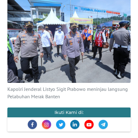
Informasi
INDEKS
BERITA
KONTAK
KAMI
INFO
IKLAN
Kapolri Jenderal Listyo Sigit Prabowo meninjau langsung
TENTANG
Pelabuhan Merak Banten
KAMI
Ikuti Kami di:
PEDOMAN
MEDIA
SIBER