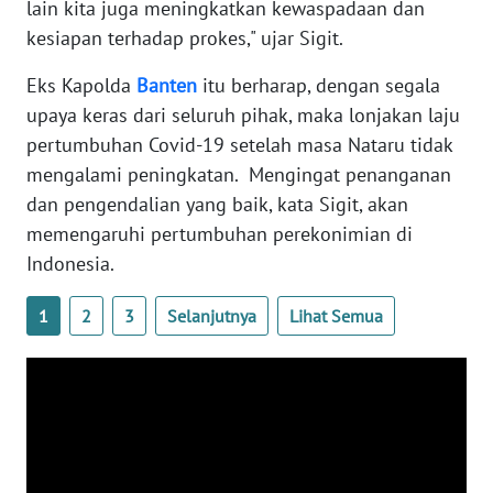
lain kita juga meningkatkan kewaspadaan dan
kesiapan terhadap prokes," ujar Sigit.
WN
NUSANTARA
Eks Kapolda
Banten
itu berharap, dengan segala
upaya keras dari seluruh pihak, maka lonjakan laju
WN
pertumbuhan Covid-19 setelah masa Nataru tidak
JOGJA
mengalami peningkatan. Mengingat penanganan
dan pengendalian yang baik, kata Sigit, akan
WN
memengaruhi pertumbuhan perekonimian di
JATIM
Indonesia.
WN
1
2
3
Selanjutnya
Lihat Semua
BALI
WN
KALBAR
WN
KALTENG