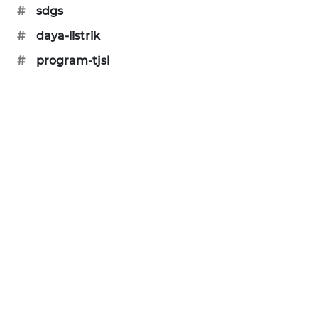
#
sdgs
SONYA
ASA
#
daya-listrik
NEWS
#
program-tjsl