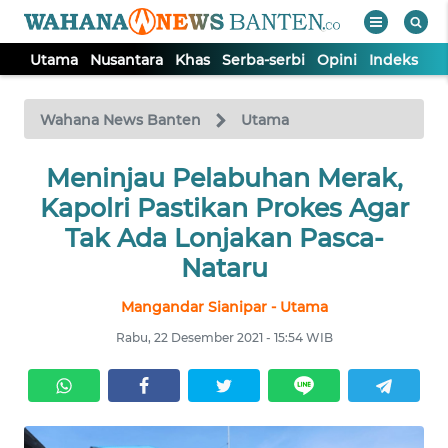
Utama
Nusantara
Khas
Serba-serbi
Opini
Indeks
WAHANA
Tutup
TV
Wahana News Banten
Utama
UTAMA
Meninjau Pelabuhan Merak,
Kapolri Pastikan Prokes Agar
NUSANTARA
Tak Ada Lonjakan Pasca-
Nataru
KHAS
Mangandar Sianipar - Utama
Rabu, 22 Desember 2021 - 15:54 WIB
SERBA-
SERBI
OPINI