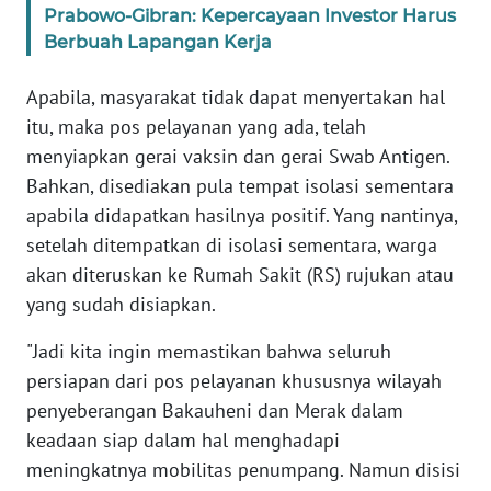
Prabowo-Gibran: Kepercayaan Investor Harus
Berbuah Lapangan Kerja
WN
BABEL
Apabila, masyarakat tidak dapat menyertakan hal
itu, maka pos pelayanan yang ada, telah
WN
menyiapkan gerai vaksin dan gerai Swab Antigen.
SUMBAR
Bahkan, disediakan pula tempat isolasi sementara
apabila didapatkan hasilnya positif. Yang nantinya,
WN
SUMSEL
setelah ditempatkan di isolasi sementara, warga
akan diteruskan ke Rumah Sakit (RS) rujukan atau
WN
yang sudah disiapkan.
BENGKULU
"Jadi kita ingin memastikan bahwa seluruh
WN
persiapan dari pos pelayanan khususnya wilayah
LAMPUNG
penyeberangan Bakauheni dan Merak dalam
keadaan siap dalam hal menghadapi
WN
meningkatnya mobilitas penumpang. Namun disisi
JATENG