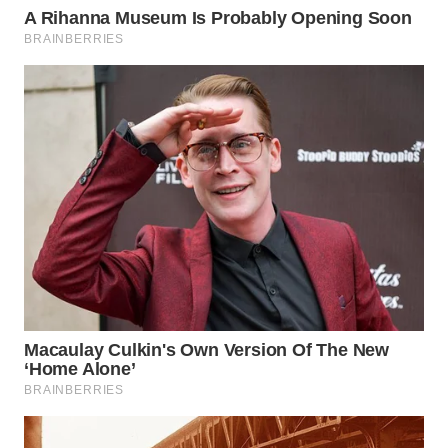
WAHANA
LISTRIK
WAHANA
TRAVEL
WAHANA
TV
WAHANANEWS
ID
WAHANANEWS
CO ID
WAHANANEWS
NET