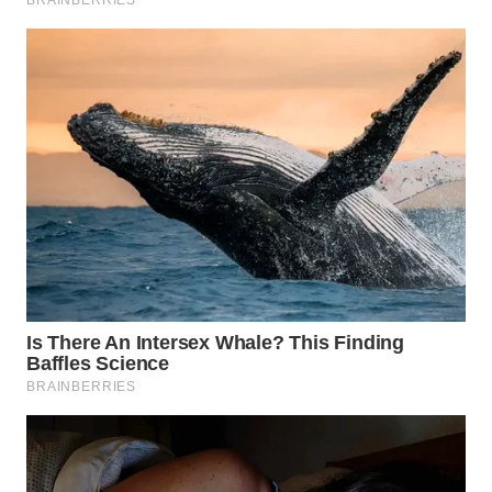
WN
PRIANGAN
TIMUR
WN
SEMARANG
WN
SOLO
WN
BOROBUDUR
WN
MADURA
WN
SURABAYA