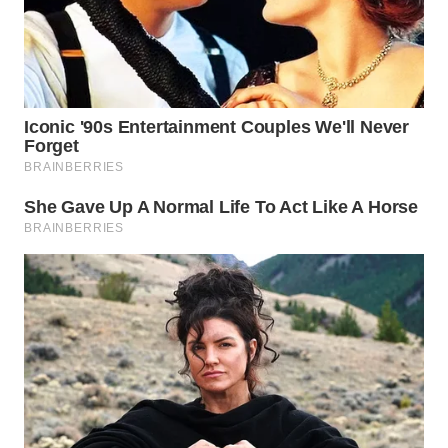
BEKASI
WN
BOGOR
WN
DEPOK
WN
TAPANULI
UTARA
WN
SAMOSIR
WN
PADANG
LAWAS