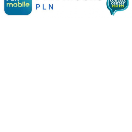
WAHANA MEDIA GROUP
|
|
|
WAHANA NEWS co
WAHANA TANI
WAHANA ADVOKAT
|
|
WAHANA INFRASTRUKTUR
WAHANA KONSUMEN
|
|
|
WAHANA LISTRIK
WAHANA TRAVEL
WAHANA TV
|
|
|
WAHANANEWS id
WAHANANEWS CO ID
WAHANANEWS NET
|
|
|
WAHANA SPORT ID
Wahana UMKM
Wahana Seleb
|
|
|
Wahana Persona
Wahana Otomotif
Wahana Health