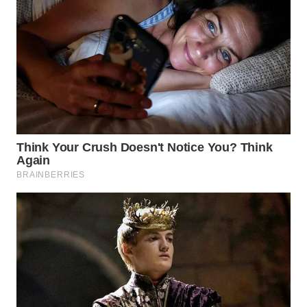
WN
NATUNA
WN
BINTAN
WN
MANDALIKA
WN
LIKUPANG
WN
LABUANBAJO
WN
BORNEO