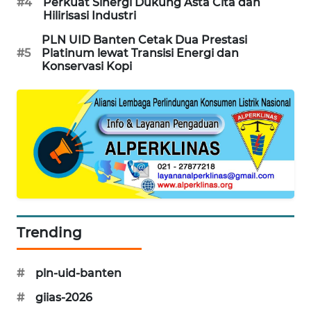
#4
Perkuat Sinergi Dukung Asta Cita dan
Hilirisasi Industri
CILEUNGSI
NEWS
PLN UID Banten Cetak Dua Prestasi
#5
Platinum lewat Transisi Energi dan
Konservasi Kopi
BERKAT
NEWS
BERAMPU
NEWS
ANUGERAH
NEWS
AKHLAK
Trending
ID
#
pln-uid-banten
PERAPKI
NEWS
#
giias-2026