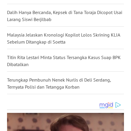
LANGKAT
Dalih Hanya Bercanda, Kepsek di Tana Toraja Dicopot Usai
WN
Larang Siswi Berjilbab
TAPANULI
SELATAN
Malaysia Jelaskan Kronologi Kopilot Lolos Skrining KLIA
Sebelum Ditangkap di Soetta
WN
TANJUNG
LESUNG
Titin Rita Lestari Minta Status Tersangka Kasus Suap BPK
Dibatalkan
WN
KARO
Terungkap Pembunuh Nenek Nurlis di Deli Serdang,
Ternyata Polisi dan Tetangga Korban
WN
SIMALUNGUN
WN
LABUHANBATU