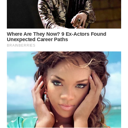
Wahana
Media
Group
WAHANA
NEWS
WAHANA
TANI
WAHANA
ADVOKAT
WAHANA
INFRASTRUKTUR
WAHANA
KONSUMEN