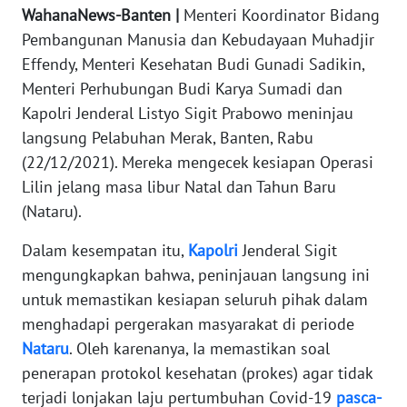
REDAKSI
WahanaNews-Banten |
Menteri Koordinator Bidang
Pembangunan Manusia dan Kebudayaan Muhadjir
KARIR
Effendy, Menteri Kesehatan Budi Gunadi Sadikin,
Menteri Perhubungan Budi Karya Sumadi dan
DISCLAIMER
Kapolri Jenderal Listyo Sigit Prabowo meninjau
langsung Pelabuhan Merak, Banten, Rabu
Wahana
(22/12/2021). Mereka mengecek kesiapan Operasi
News
Lilin jelang masa libur Natal dan Tahun Baru
Regional
(Nataru).
WN
Dalam kesempatan itu,
Kapolri
Jenderal Sigit
SUMUT
mengungkapkan bahwa, peninjauan langsung ini
untuk memastikan kesiapan seluruh pihak dalam
WN
menghadapi pergerakan masyarakat di periode
JAKARTA
Nataru
. Oleh karenanya, Ia memastikan soal
penerapan protokol kesehatan (prokes) agar tidak
WN
JABAR
terjadi lonjakan laju pertumbuhan Covid-19
pasca-