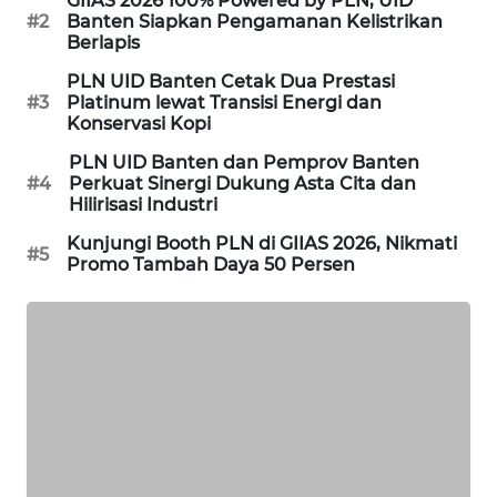
GIIAS 2026 100% Powered by PLN, UID
#2
Banten Siapkan Pengamanan Kelistrikan
Berlapis
SIBARAGAS
NEWS
PLN UID Banten Cetak Dua Prestasi
#3
Platinum lewat Transisi Energi dan
Konservasi Kopi
METRO
SIANTAR
PLN UID Banten dan Pemprov Banten
NEWS
#4
Perkuat Sinergi Dukung Asta Cita dan
Hilirisasi Industri
METRO
Kunjungi Booth PLN di GIIAS 2026, Nikmati
#5
MEDAN
Promo Tambah Daya 50 Persen
NEWS
METRO
JAKARTA
NEWS
KRT
NEWS