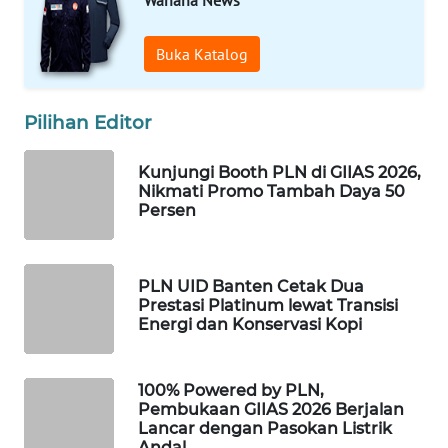
Wahana News
WAHANA
Buka Katalog
DESA
WISATA
Pilihan Editor
LAPAK
WAHANA
Kunjungi Booth PLN di GIIAS 2026,
Nikmati Promo Tambah Daya 50
Wahana
Persen
Network
KONSUMEN
PLN UID Banten Cetak Dua
LISTRIK
Prestasi Platinum lewat Transisi
Energi dan Konservasi Kopi
MASYARAKAT
KELISTRIKAN
100% Powered by PLN,
Pembukaan GIIAS 2026 Berjalan
WALINKI
Lancar dengan Pasokan Listrik
Andal