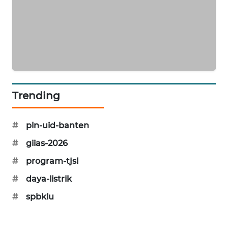
KARING
NEWS
JURNAL
MARITIM
HUMBANG
Trending
NEWS
#
pln-uid-banten
GARONGGANG
NEWS
#
giias-2026
#
program-tjsl
FISUELRI
ID
#
daya-listrik
#
spbklu
ENERGI
NEWS