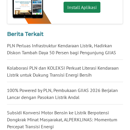
Install Aplikasi
WN
KALTARA
WN
Berita Terkait
KALSEL
PLN Perluas Infrastruktur Kendaraan Listrik, Hadirkan
Diskon Tambah Daya 50 Persen bagi Pengunjung GIIAS
WN
KALTIM
Kolaborasi PLN dan KOLEKSI Perkuat Literasi Kendaraan
Listrik untuk Dukung Transisi Energi Bersih
WN
SULSEL
100% Powered by PLN, Pembukaan GIIAS 2026 Berjalan
Lancar dengan Pasokan Listrik Andal
WN
GORONTALO
Subsidi Konversi Motor Bensin ke Listrik Berpotensi
WN
Dongkrak Minat Masyarakat, ALPERKLINAS: Momentum
SULUT
Percepat Transisi Energi