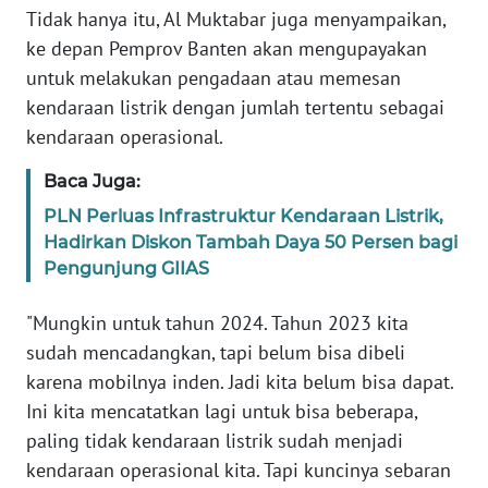
Tidak hanya itu, Al Muktabar juga menyampaikan,
ke depan Pemprov Banten akan mengupayakan
WN
untuk melakukan pengadaan atau memesan
SERAMBI
kendaraan listrik dengan jumlah tertentu sebagai
kendaraan operasional.
WN
JAMBI
Baca Juga:
PLN Perluas Infrastruktur Kendaraan Listrik,
WN
SULTRA
Hadirkan Diskon Tambah Daya 50 Persen bagi
Pengunjung GIIAS
WN
"Mungkin untuk tahun 2024. Tahun 2023 kita
NTB
sudah mencadangkan, tapi belum bisa dibeli
WN
karena mobilnya inden. Jadi kita belum bisa dapat.
SULTENG
Ini kita mencatatkan lagi untuk bisa beberapa,
paling tidak kendaraan listrik sudah menjadi
WN
kendaraan operasional kita. Tapi kuncinya sebaran
SULBAR