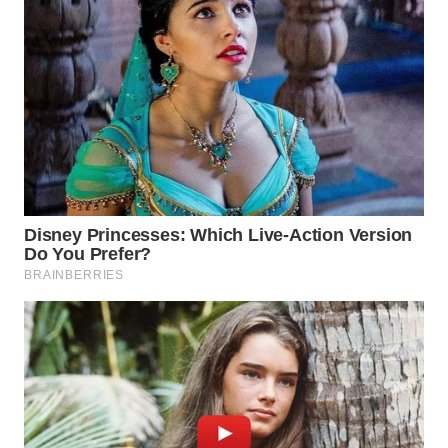
WAHANA
LISTRIK
WAHANA
TRAVEL
WAHANA
TV
WAHANANEWS
ID
WAHANANEWS
CO ID
WAHANANEWS
NET