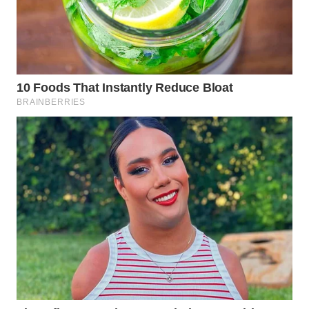
WN
TAPANULI
TENGAH
WN DELI
SERDANG
WN
TEBING
TINGGI
WN
PAKPAK
WN
KARAWANG
WN