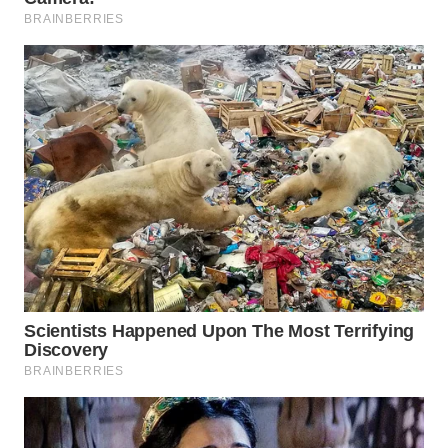
Wahana
Media
Group
WAHANA
NEWS
WAHANA
TANI
WAHANA
ADVOKAT
WAHANA
INFRASTRUKTUR
WAHANA
KONSUMEN