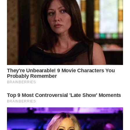
WN
SUMEDANG
WN
CIANJUR
WN
KEPULAUAN
SERIBU
WN
TANGERANG
WN
BINJAI
WN
CIREBON