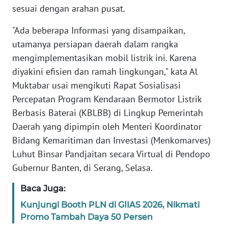
REDAKSI
sesuai dengan arahan pusat.
"Ada beberapa Informasi yang disampaikan,
KARIR
utamanya persiapan daerah dalam rangka
mengimplementasikan mobil listrik ini. Karena
DISCLAIMER
diyakini efisien dan ramah lingkungan," kata Al
Muktabar usai mengikuti Rapat Sosialisasi
Wahana
News
Percepatan Program Kendaraan Bermotor Listrik
Regional
Berbasis Baterai (KBLBB) di Lingkup Pemerintah
Daerah yang dipimpin oleh Menteri Koordinator
WN
Bidang Kemaritiman dan Investasi (Menkomarves)
SUMUT
Luhut Binsar Pandjaitan secara Virtual di Pendopo
Gubernur Banten, di Serang, Selasa.
WN
JAKARTA
Baca Juga:
Kunjungi Booth PLN di GIIAS 2026, Nikmati
WN
Promo Tambah Daya 50 Persen
JABAR