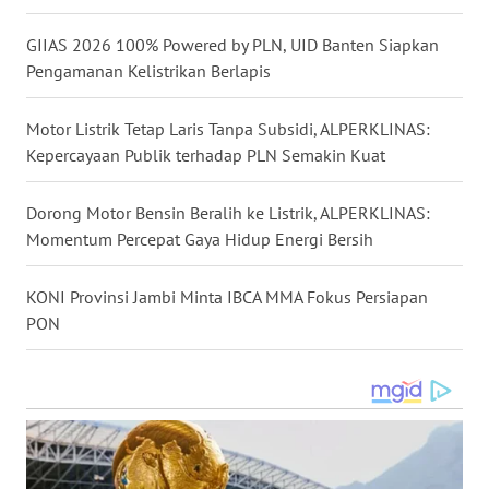
WN
GIIAS 2026 100% Powered by PLN, UID Banten Siapkan
MALUKU
Pengamanan Kelistrikan Berlapis
WN
Motor Listrik Tetap Laris Tanpa Subsidi, ALPERKLINAS:
MALUT
Kepercayaan Publik terhadap PLN Semakin Kuat
WN
Dorong Motor Bensin Beralih ke Listrik, ALPERKLINAS:
DAIRI
Momentum Percepat Gaya Hidup Energi Bersih
WN
KONI Provinsi Jambi Minta IBCA MMA Fokus Persiapan
DANAU
PON
TOBA
WN
NIAS
WN