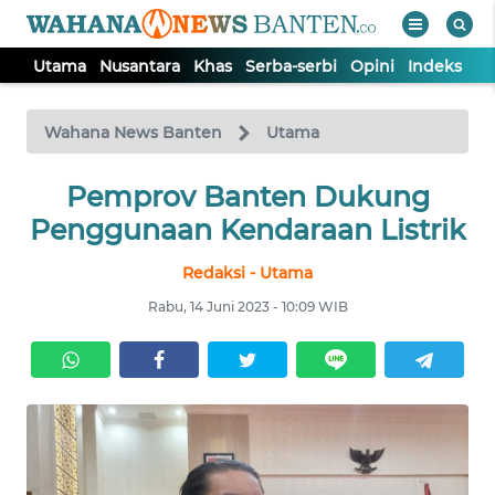
Utama
Nusantara
Khas
Serba-serbi
Opini
Indeks
WAHANA
Tutup
TV
Wahana News Banten
Utama
UTAMA
Pemprov Banten Dukung
Penggunaan Kendaraan Listrik
NUSANTARA
Redaksi - Utama
Rabu, 14 Juni 2023 - 10:09 WIB
KHAS
SERBA-
SERBI
OPINI