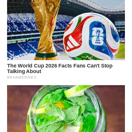
LANGKAT
WN
TAPANULI
SELATAN
WN
TANJUNG
LESUNG
WN
KARO
WN
SIMALUNGUN
WN
LABUHANBATU