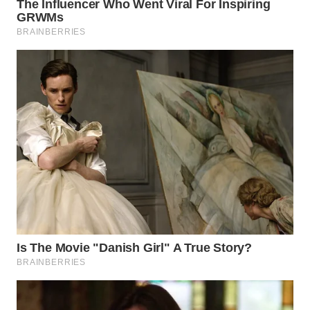
BEKASI
WN
BOGOR
WN
DEPOK
WN
TAPANULI
UTARA
WN
SAMOSIR
WN
PADANG
LAWAS