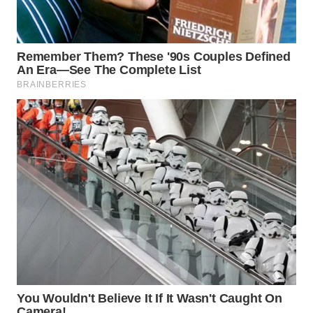
WN
NATUNA
WN
BINTAN
WN
MANDALIKA
WN
LIKUPANG
WN
LABUANBAJO
WN
BORNEO