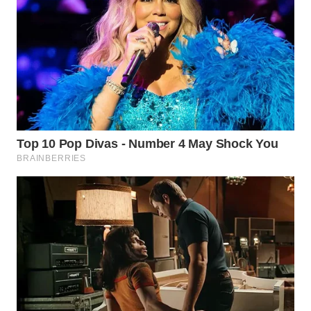
WN
INDRAMAYU
WN
KUNINGAN
WN
MAJALENGKA
WN
SUBANG
WN
SUKABUMI
WN
PURWAKARTA