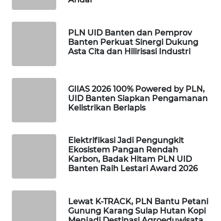
ID
MAWAKA
PLN UID Banten dan Pemprov
ID
Banten Perkuat Sinergi Dukung
Asta Cita dan Hilirisasi Industri
MARTABAT
NET
GIIAS 2026 100% Powered by PLN,
UID Banten Siapkan Pengamanan
PLN
Kelistrikan Berlapis
WATCH
MKLI
Elektrifikasi Jadi Pengungkit
Ekosistem Pangan Rendah
Karbon, Badak Hitam PLN UID
LPKKI
Banten Raih Lestari Award 2026
LKKI
Lewat K-TRACK, PLN Bantu Petani
Gunung Karang Sulap Hutan Kopi
KOPEKLIN
Menjadi Destinasi Agroeduwisata