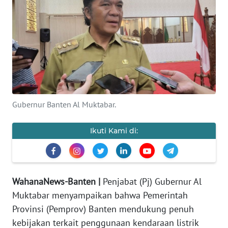
Informasi
INDEKS
BERITA
KONTAK
KAMI
Gubernur Banten Al Muktabar.
INFO
IKLAN
Ikuti Kami di:
TENTANG
KAMI
WahanaNews-Banten |
Penjabat (Pj) Gubernur Al
PEDOMAN
Muktabar menyampaikan bahwa Pemerintah
MEDIA
SIBER
Provinsi (Pemprov) Banten mendukung penuh
kebijakan terkait penggunaan kendaraan listrik