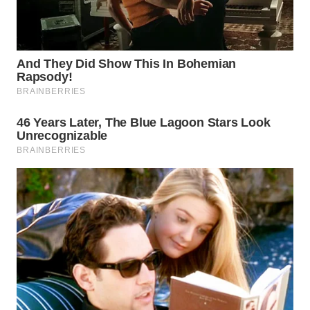
WN
PRIANGAN
TIMUR
WN
SEMARANG
WN
SOLO
WN
BOROBUDUR
WN
MADURA
WN
SURABAYA