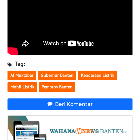
WN
NUSANTARA
WN
JOGJA
WN
Tag:
JATIM
Al Muktabar
Gubernur Banten
Kendaraan Listrik
WN
Mobil Listrik
Pemprov Banten
BALI
Beri Komentar
WN
KALBAR
WN
KALTENG