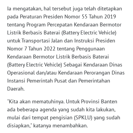
Ia mengatakan, hal tersebut juga telah ditetapkan
WN
pada Peraturan Presiden Nomor 55 Tahun 2019
BANTEN
tentang Program Percepatan Kendaraan Bermotor
Listrik Berbasis Baterai (Battery Electric Vehicle)
WN
NTT
untuk Transportasi Jalan dan Instruksi Presiden
Nomor 7 Tahun 2022 tentang Penggunaan
WN
Kendaraan Bermotor Listrik Berbasis Baterai
KEPRI
(Battery Electric Vehicle) Sebagai Kendaraan Dinas
Operasional dan/atau Kendaraan Perorangan Dinas
WN
Instansi Pemerintah Pusat dan Pemerintahan
PAPUA
Daerah.
WN
"Kita akan mematuhinya. Untuk Provinsi Banten
PAPUA
ada beberapa agenda yang sudah kita lakukan,
BARAT
mulai dari tempat pengisian (SPKLU) yang sudah
disiapkan," katanya menambahkan.
WN
RIAU