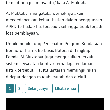
tempat pengisian-nya itu," kata Al Muktabar.
WN
Al Muktabar mengatakan, pihaknya akan
BABEL
mengedepankan kehati-hatian dalam penggunaan
APBD terhadap hal tersebut, sehingga tidak terjadi
WN
loss pembiayaan.
SUMBAR
Untuk mendukung Percepatan Program Kendaraan
WN
Bermotor Listrik Berbasis Baterai di Lingkup
SUMSEL
Pemda, Al Muktabar juga mengusulkan terkait
sistem sewa atau kontrak terhadap kendaraan
WN
listrik tersebut. Hal itu lantaran memungkinkan
BENGKULU
didapat dengan mudah, murah dan efektif.
WN
1
2
Selanjutnya
Lihat Semua
LAMPUNG
WN
JATENG