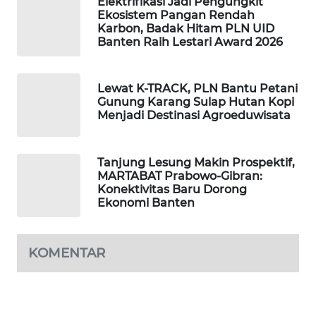
Elektrifikasi Jadi Pengungkit
Ekosistem Pangan Rendah
Karbon, Badak Hitam PLN UID
SIBARAGAS
Banten Raih Lestari Award 2026
NEWS
METRO
Lewat K-TRACK, PLN Bantu Petani
SIANTAR
Gunung Karang Sulap Hutan Kopi
NEWS
Menjadi Destinasi Agroeduwisata
METRO
Tanjung Lesung Makin Prospektif,
MEDAN
MARTABAT Prabowo-Gibran:
NEWS
Konektivitas Baru Dorong
Ekonomi Banten
METRO
JAKARTA
NEWS
KOMENTAR
KRT
NEWS