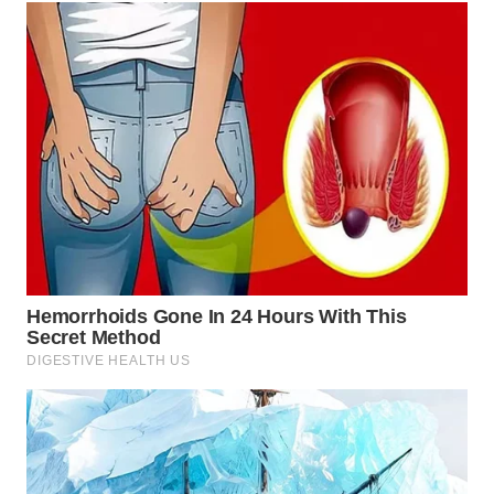
WN
INDRAMAYU
WN
KUNINGAN
WN
MAJALENGKA
WN
SUBANG
WN
SUKABUMI
WN
PURWAKARTA