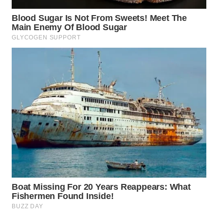
WAHANA
DESA
WISATA
LAPAK
WAHANA
Wahana
Network
KONSUMEN
LISTRIK
MASYARAKAT
KELISTRIKAN
WALINKI