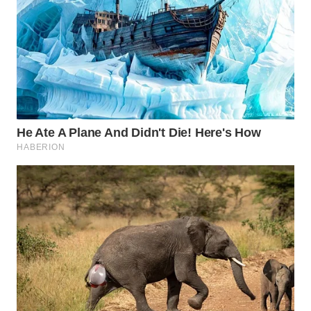
WN
PRIANGAN
TIMUR
WN
SEMARANG
WN
SOLO
WN
BOROBUDUR
WN
MADURA
WN
SURABAYA