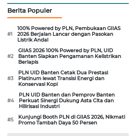
KARING
Berita Populer
NEWS
100% Powered by PLN, Pembukaan GIIAS
JURNAL
#1
2026 Berjalan Lancar dengan Pasokan
MARITIM
Listrik Andal
GIIAS 2026 100% Powered by PLN, UID
HUMBANG
#2
Banten Siapkan Pengamanan Kelistrikan
NEWS
Berlapis
PLN UID Banten Cetak Dua Prestasi
GARONGGANG
#3
Platinum lewat Transisi Energi dan
NEWS
Konservasi Kopi
PLN UID Banten dan Pemprov Banten
FISUELRI
#4
Perkuat Sinergi Dukung Asta Cita dan
ID
Hilirisasi Industri
Kunjungi Booth PLN di GIIAS 2026, Nikmati
#5
ENERGI
Promo Tambah Daya 50 Persen
NEWS