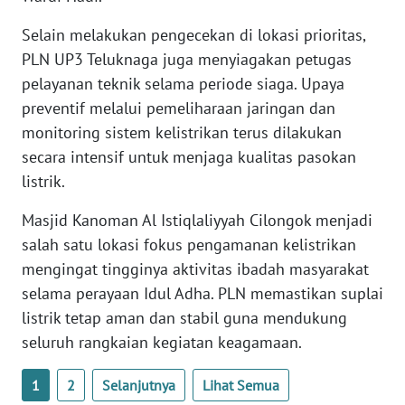
Selain melakukan pengecekan di lokasi prioritas,
WN
PLN UP3 Teluknaga juga menyiagakan petugas
BABEL
pelayanan teknik selama periode siaga. Upaya
preventif melalui pemeliharaan jaringan dan
WN
SUMBAR
monitoring sistem kelistrikan terus dilakukan
secara intensif untuk menjaga kualitas pasokan
WN
listrik.
SUMSEL
Masjid Kanoman Al Istiqlaliyyah Cilongok menjadi
salah satu lokasi fokus pengamanan kelistrikan
WN
BENGKULU
mengingat tingginya aktivitas ibadah masyarakat
selama perayaan Idul Adha. PLN memastikan suplai
WN
listrik tetap aman dan stabil guna mendukung
LAMPUNG
seluruh rangkaian kegiatan keagamaan.
WN
1
2
Selanjutnya
Lihat Semua
JATENG