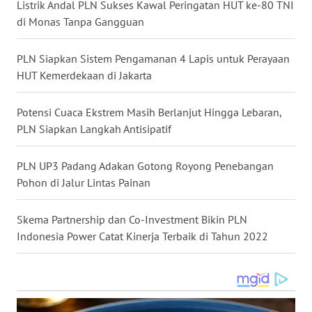
Listrik Andal PLN Sukses Kawal Peringatan HUT ke-80 TNI
di Monas Tanpa Gangguan
WN
MALUKU
PLN Siapkan Sistem Pengamanan 4 Lapis untuk Perayaan
HUT Kemerdekaan di Jakarta
WN
MALUT
Potensi Cuaca Ekstrem Masih Berlanjut Hingga Lebaran,
PLN Siapkan Langkah Antisipatif
WN
DAIRI
PLN UP3 Padang Adakan Gotong Royong Penebangan
WN
Pohon di Jalur Lintas Painan
DANAU
TOBA
Skema Partnership dan Co-Investment Bikin PLN
Indonesia Power Catat Kinerja Terbaik di Tahun 2022
WN
NIAS
WN