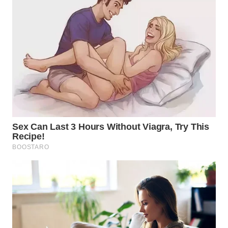
WN
TAPANULI
TENGAH
WN DELI
SERDANG
WN
TEBING
TINGGI
WN
PAKPAK
WN
KARAWANG
WN