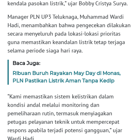
kendala pasokan listrik,” ujar Bobby Cristya Surya.
Manager PLN UP3 Teluknaga, Muhammad Wardi
WN
SERAMBI
Hadi, menambahkan bahwa pengecekan dilakukan
secara menyeluruh pada lokasi-lokasi prioritas
WN
guna memastikan keandalan listrik tetap terjaga
JAMBI
selama periode siaga hari raya.
WN
Baca Juga:
SULTRA
Ribuan Buruh Rayakan May Day di Monas,
PLN Pastikan Listrik Aman Tanpa Kedip
WN
NTB
“Kami memastikan sistem kelistrikan dalam
kondisi andal melalui monitoring dan
WN
pemeliharaan rutin, termasuk menyiagakan
SULTENG
petugas pelayanan teknik untuk mempercepat
respons apabila terjadi potensi gangguan,” ujar
WN
Wardi Hadi.
SULBAR