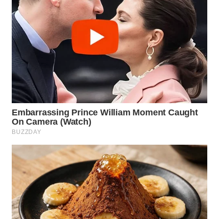
WAHANA
LISTRIK
WAHANA
TRAVEL
WAHANA
TV
WAHANANEWS
ID
WAHANANEWS
CO ID
WAHANANEWS
NET