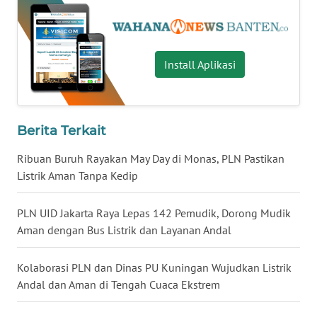
WN
KALTARA
Install Aplikasi
WN
KALSEL
Berita Terkait
WN
KALTIM
Ribuan Buruh Rayakan May Day di Monas, PLN Pastikan
Listrik Aman Tanpa Kedip
WN
SULSEL
PLN UID Jakarta Raya Lepas 142 Pemudik, Dorong Mudik
Aman dengan Bus Listrik dan Layanan Andal
WN
GORONTALO
Kolaborasi PLN dan Dinas PU Kuningan Wujudkan Listrik
Andal dan Aman di Tengah Cuaca Ekstrem
WN
SULUT