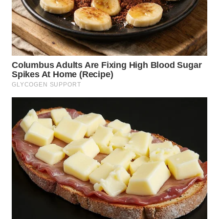
WAHANA
SPORT
WAHANA
UMKM
WAHANA
SELEB
WAHANA
PERSONA
WAHANA
OTOMOTIF
WAHANA
HEALTH