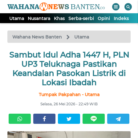
Utama
Nusantara
Khas
Serba-serbi
Opini
Indeks
WAHANA
Tutup
TV
Wahana News Banten
Utama
UTAMA
Sambut Idul Adha 1447 H, PLN
UP3 Teluknaga Pastikan
NUSANTARA
Keandalan Pasokan Listrik di
Lokasi Ibadah
KHAS
Tumpak Pakpahan - Utama
Selasa, 26 Mei 2026 - 22:49 WIB
SERBA-
SERBI
OPINI