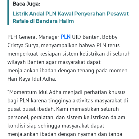
Baca Juga:
WN
Listrik Andal PLN Kawal Penyerahan Pesawat
BANTEN
Rafale di Bandara Halim
WN
PLH General Manager
PLN
UID Banten, Bobby
NTT
Cristya Surya, menyampaikan bahwa PLN terus
memperkuat kesiapan sistem kelistrikan di seluruh
WN
wilayah Banten agar masyarakat dapat
KEPRI
menjalankan ibadah dengan tenang pada momen
Hari Raya Idul Adha.
WN
PAPUA
“Momentum Idul Adha menjadi perhatian khusus
bagi PLN karena tingginya aktivitas masyarakat di
WN
pusat-pusat ibadah. Kami memastikan seluruh
PAPUA
BARAT
personel, peralatan, dan sistem kelistrikan dalam
kondisi siap sehingga masyarakat dapat
WN
menjalankan ibadah dengan nyaman dan tanpa
RIAU