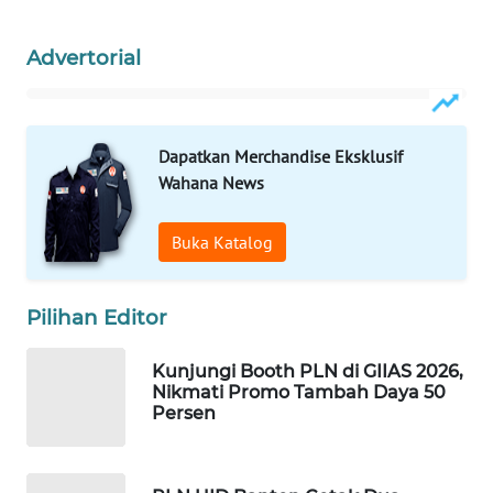
ID
Advertorial
MAWAKA
ID
MARTABAT
Dapatkan Merchandise Eksklusif
NET
Wahana News
PLN
Buka Katalog
WATCH
MKLI
Pilihan Editor
LPKKI
Kunjungi Booth PLN di GIIAS 2026,
Nikmati Promo Tambah Daya 50
Persen
LKKI
KOPEKLIN