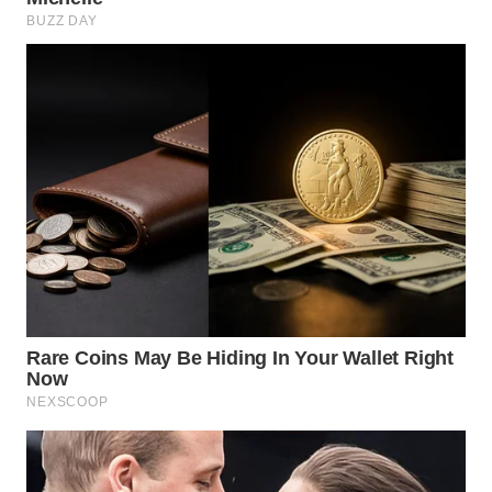
Wahana
Media
Group
WAHANA
NEWS
WAHANA
TANI
WAHANA
ADVOKAT
WAHANA
INFRASTRUKTUR
WAHANA
KONSUMEN