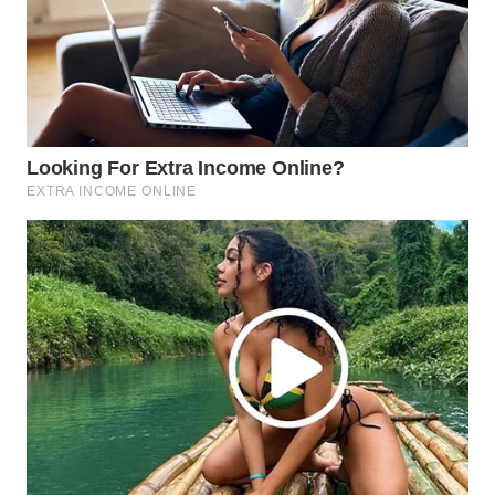
BEKASI
WN
BOGOR
WN
DEPOK
WN
TAPANULI
UTARA
WN
SAMOSIR
WN
PADANG
LAWAS