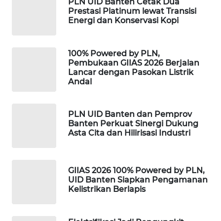
PLN UID Banten Cetak Dua
Prestasi Platinum lewat Transisi
PORTAL
Energi dan Konservasi Kopi
KONSUMEN
100% Powered by PLN,
FORWAMKI
Pembukaan GIIAS 2026 Berjalan
Lancar dengan Pasokan Listrik
Andal
ALPERKLINAS
FORJASIDA
PLN UID Banten dan Pemprov
Banten Perkuat Sinergi Dukung
Asta Cita dan Hilirisasi Industri
TAMBANG
NEWS
GIIAS 2026 100% Powered by PLN,
SITUNGIR
UID Banten Siapkan Pengamanan
NEWS
Kelistrikan Berlapis
SIDIKALANG
NEWS