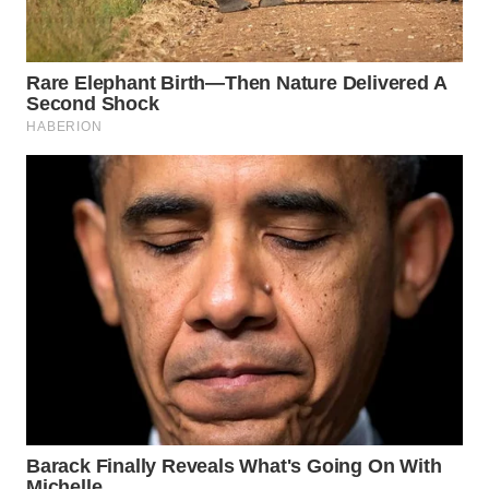
WN
NATUNA
WN
BINTAN
WN
MANDALIKA
WN
LIKUPANG
WN
LABUANBAJO
WN
BORNEO