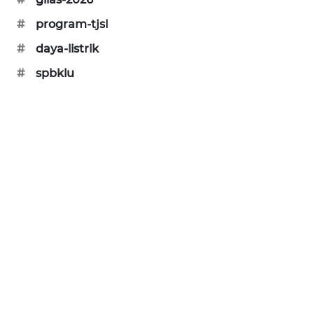
SONYA
#
program-tjsl
ASA
NEWS
#
daya-listrik
#
spbklu