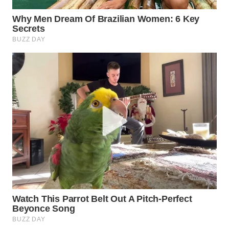
WN
SUMEDANG
WN
CIANJUR
WN
KEPULAUAN
SERIBU
WN
TANGERANG
WN
BINJAI
WN
CIREBON