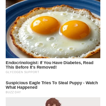
LANGKAT
WN
TAPANULI
SELATAN
WN
TANJUNG
LESUNG
WN
KARO
WN
SIMALUNGUN
WN
LABUHANBATU