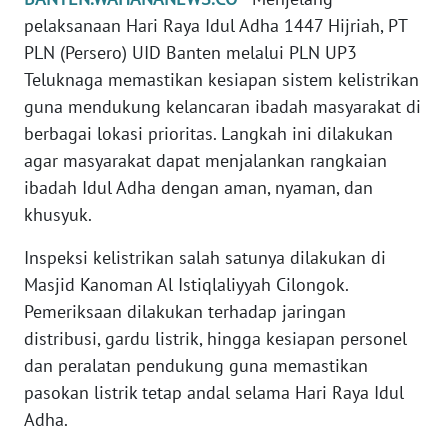
REDAKSI
pelaksanaan Hari Raya Idul Adha 1447 Hijriah, PT
PLN (Persero) UID Banten melalui PLN UP3
KARIR
Teluknaga memastikan kesiapan sistem kelistrikan
guna mendukung kelancaran ibadah masyarakat di
DISCLAIMER
berbagai lokasi prioritas. Langkah ini dilakukan
agar masyarakat dapat menjalankan rangkaian
Wahana
ibadah Idul Adha dengan aman, nyaman, dan
News
Regional
khusyuk.
Inspeksi kelistrikan salah satunya dilakukan di
WN
SUMUT
Masjid Kanoman Al Istiqlaliyyah Cilongok.
Pemeriksaan dilakukan terhadap jaringan
WN
distribusi, gardu listrik, hingga kesiapan personel
JAKARTA
dan peralatan pendukung guna memastikan
pasokan listrik tetap andal selama Hari Raya Idul
WN
Adha.
JABAR