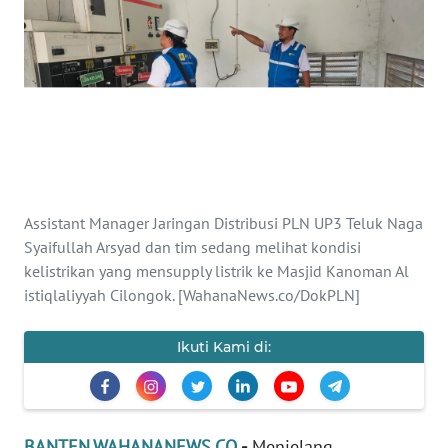
Informasi
INDEKS
BERITA
KONTAK
KAMI
INFO
Assistant Manager Jaringan Distribusi PLN UP3 Teluk Naga
IKLAN
Syaifullah Arsyad dan tim sedang melihat kondisi
kelistrikan yang mensupply listrik ke Masjid Kanoman Al
TENTANG
istiqlaliyyah Cilongok. [WahanaNews.co/DokPLN]
KAMI
Ikuti Kami di:
PEDOMAN
MEDIA
SIBER
BANTEN.WAHANANEWS.CO
-
Menjelang