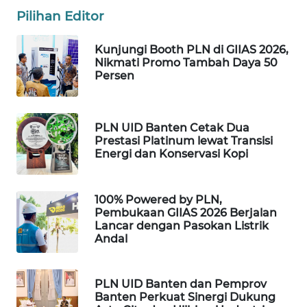
Pilihan Editor
WAHANA
LISTRIK
Kunjungi Booth PLN di GIIAS 2026,
Nikmati Promo Tambah Daya 50
Persen
WAHANA
TRAVEL
PLN UID Banten Cetak Dua
WAHANA
Prestasi Platinum lewat Transisi
TV
Energi dan Konservasi Kopi
WAHANANEWS
100% Powered by PLN,
ID
Pembukaan GIIAS 2026 Berjalan
Lancar dengan Pasokan Listrik
WAHANANEWS
Andal
CO ID
PLN UID Banten dan Pemprov
WAHANANEWS
Banten Perkuat Sinergi Dukung
NET