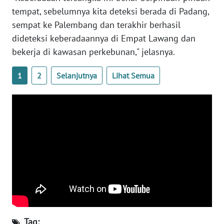
tempat, sebelumnya kita deteksi berada di Padang,
sempat ke Palembang dan terakhir berhasil
WN
BABEL
dideteksi keberadaannya di Empat Lawang dan
bekerja di kawasan perkebunan," jelasnya.
WN
SUMBAR
1
2
Selanjutnya
Lihat Semua
WN
SUMSEL
WN
BENGKULU
WN
LAMPUNG
WN
JATENG
Tag: