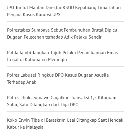
JPU Tuntut Mantan Direktur RSUD Kepahiang Lima Tahun
WN
Penjara Kasus Korupsi UPS
KALTARA
Polrestabes Surabaya Sebut Pembunuhan Brutal Dipicu
WN
Dugaan Pelecehan terhadap Adik Pelaku Sendiri
KALSEL
Polda Jambi Tangkap Tujuh Pelaku Penambangan Emas
WN
Ilegal di Kabupaten Merangin
KALTIM
Polres Labusel Ringkus DPO Kasus Dugaan Asusila
WN
Terhadap Anak
SULSEL
Polres Lhokseumawe Gagalkan Transaksi 1,5 Kilogram
WN
Sabu, Satu Ditangkap dari Tiga DPO
GORONTALO
Koko Erwin Tiba di Bareskrim Usai Ditangkap Saat Hendak
WN
SULUT
Kabur ke Malaysia