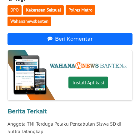
DPO
Kekerasan Seksual
Polres Metro
WN
NUSANTARA
Wahananewsbanten
WN
Beri Komentar
JOGJA
WN
JATIM
Install Aplikasi
WN
BALI
WN
Berita Terkait
KALBAR
Anggota TNI Terduga Pelaku Pencabulan Siswa SD di
WN
Sultra Ditangkap
KALTENG