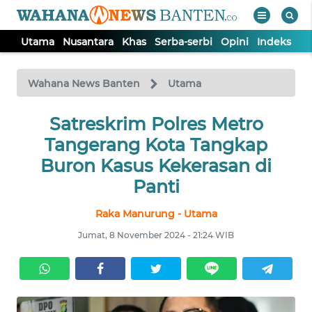
Utama
Nusantara
Khas
Serba-serbi
Opini
Indeks
WAHANA
Tutup
TV
Wahana News Banten
Utama
UTAMA
Satreskrim Polres Metro
Tangerang Kota Tangkap
NUSANTARA
Buron Kasus Kekerasan di
Panti
KHAS
Raka Manurung - Utama
Jumat, 8 November 2024 - 21:24 WIB
SERBA-
SERBI
OPINI