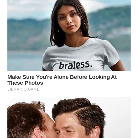
WN
PRIANGAN
TIMUR
WN
SEMARANG
WN
SOLO
WN
BOROBUDUR
WN
MADURA
WN
SURABAYA