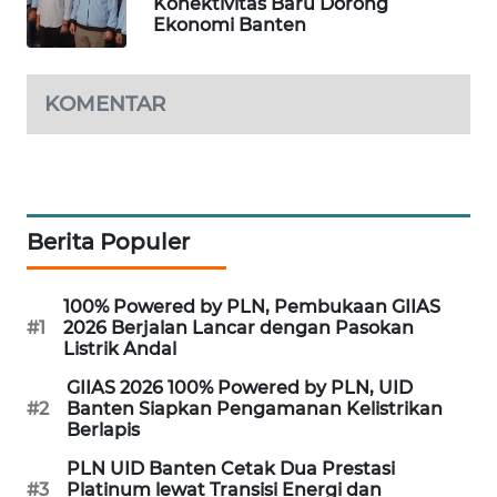
Konektivitas Baru Dorong
Ekonomi Banten
WAHANA
DESA
WISATA
KOMENTAR
LAPAK
WAHANA
Wahana
Berita Populer
Network
100% Powered by PLN, Pembukaan GIIAS
KONSUMEN
#1
2026 Berjalan Lancar dengan Pasokan
LISTRIK
Listrik Andal
GIIAS 2026 100% Powered by PLN, UID
MASYARAKAT
#2
Banten Siapkan Pengamanan Kelistrikan
KELISTRIKAN
Berlapis
PLN UID Banten Cetak Dua Prestasi
WALINKI
#3
Platinum lewat Transisi Energi dan