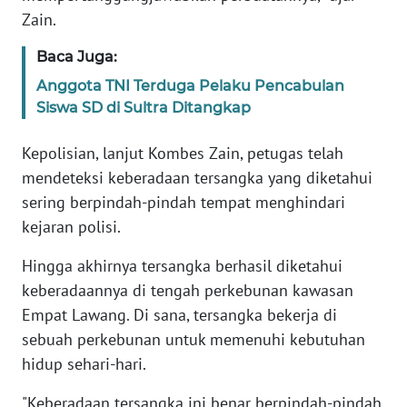
Zain.
WN
Baca Juga:
SERAMBI
Anggota TNI Terduga Pelaku Pencabulan
Siswa SD di Sultra Ditangkap
WN
JAMBI
Kepolisian, lanjut Kombes Zain, petugas telah
mendeteksi keberadaan tersangka yang diketahui
WN
sering berpindah-pindah tempat menghindari
SULTRA
kejaran polisi.
WN
Hingga akhirnya tersangka berhasil diketahui
NTB
keberadaannya di tengah perkebunan kawasan
Empat Lawang. Di sana, tersangka bekerja di
WN
SULTENG
sebuah perkebunan untuk memenuhi kebutuhan
hidup sehari-hari.
WN
"Keberadaan tersangka ini benar berpindah-pindah
SULBAR