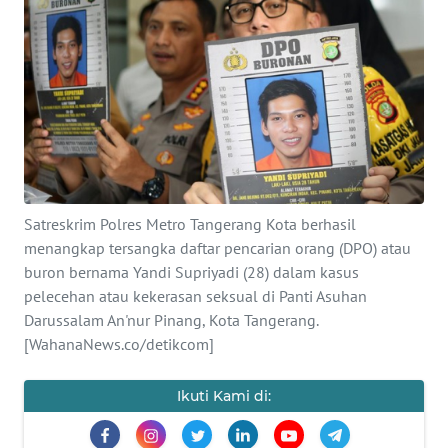
Informasi
INDEKS
BERITA
KONTAK
KAMI
INFO
Satreskrim Polres Metro Tangerang Kota berhasil
IKLAN
menangkap tersangka daftar pencarian orang (DPO) atau
buron bernama Yandi Supriyadi (28) dalam kasus
TENTANG
pelecehan atau kekerasan seksual di Panti Asuhan
KAMI
Darussalam An'nur Pinang, Kota Tangerang.
[WahanaNews.co/detikcom]
PEDOMAN
MEDIA
Ikuti Kami di:
SIBER