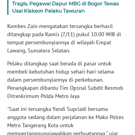
Tragis, Pegawai Dapur MBG di Bogor Tewas
WN
Usai Klakson Pelaku Tawuran
BANTEN
Kombes Zain mengatakan tersangka berhasil
WN
ditangkap pada Kamis (7/11) pukul 10.00 WIB di
NTT
tempat persembunyiannya di wilayah Empat
Lawang, Sumatera Selatan.
WN
KEPRI
Pelaku ditangkap saat berada di pasar untuk
membeli kebutuhan hidup sehari-hari selama
WN
dalam persembunyiannya di perkebunan.
PAPUA
Penangkapan dibantu Tim Opsnal Subdit Resmob
Ditreskrimum Polda Metro Jaya
WN
PAPUA
"Saat ini tersangka Yandi Supriadi bersama
BARAT
anggota sedang dalam perjalanan ke Mako Polres
Metro Tangerang Kota untuk
WN
mempertanggungjawabkan perbuatannya," ujar
RIAU