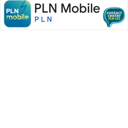
WAHANA MEDIA GROUP
|
|
|
WAHANA NEWS co
WAHANA TANI
WAHANA ADVOKAT
|
|
WAHANA INFRASTRUKTUR
WAHANA KONSUMEN
|
|
|
WAHANA LISTRIK
WAHANA TRAVEL
WAHANA TV
|
|
|
WAHANANEWS id
WAHANANEWS CO ID
WAHANANEWS NET