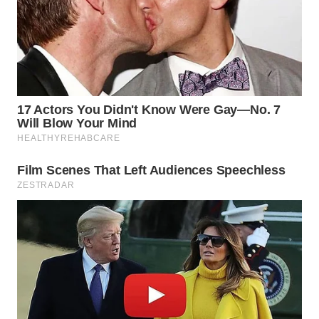
WN
NATUNA
WN
BINTAN
WN
MANDALIKA
WN
LIKUPANG
WN
LABUANBAJO
WN
BORNEO