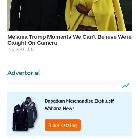
Wahana
Media
Group
WAHANA
NEWS
WAHANA
TANI
Advertorial
WAHANA
ADVOKAT
Dapatkan Merchandise Eksklusif
Wahana News
WAHANA
INFRASTRUKTUR
Buka Katalog
WAHANA
KONSUMEN