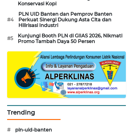
ID
Konservasi Kopi
PLN UID Banten dan Pemprov Banten
MAWAKA
#4
Perkuat Sinergi Dukung Asta Cita dan
ID
Hilirisasi Industri
Kunjungi Booth PLN di GIIAS 2026, Nikmati
MARTABAT
#5
Promo Tambah Daya 50 Persen
NET
PLN
WATCH
MKLI
LPKKI
Trending
LKKI
KOPEKLIN
#
pln-uid-banten