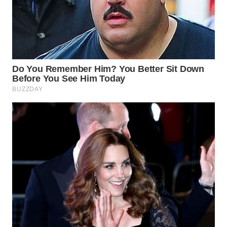
LANGKAT
WN
TAPANULI
SELATAN
WN
TANJUNG
LESUNG
WN
KARO
WN
SIMALUNGUN
WN
LABUHANBATU