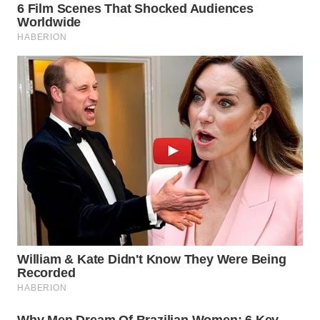
WN
SUMEDANG
WN
CIANJUR
WN
KEPULAUAN
SERIBU
WN
TANGERANG
WN
BINJAI
WN
CIREBON