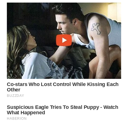
BEKASI
WN
BOGOR
WN
DEPOK
WN
TAPANULI
UTARA
WN
SAMOSIR
WN
PADANG
LAWAS