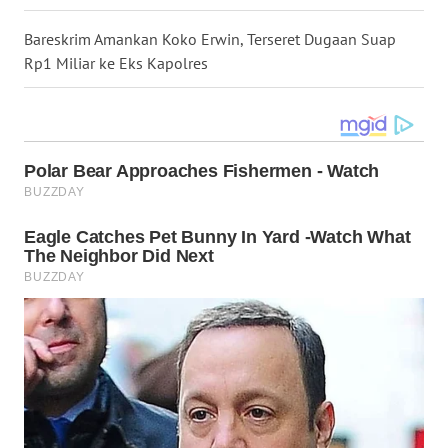
WN
Bareskrim Amankan Koko Erwin, Terseret Dugaan Suap
MALUKU
Rp1 Miliar ke Eks Kapolres
WN
MALUT
WN
DAIRI
WN
DANAU
TOBA
WN
NIAS
WN