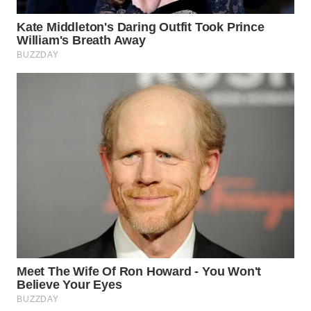
WN
TAPANULI
TENGAH
WN DELI
SERDANG
WN
TEBING
TINGGI
WN
PAKPAK
WN
KARAWANG
WN