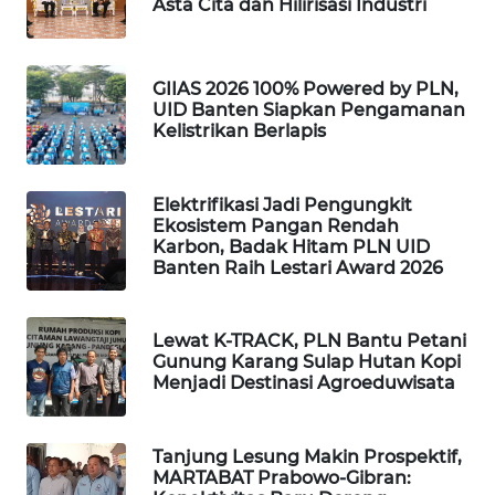
Asta Cita dan Hilirisasi Industri
WAHANA
SPORT
GIIAS 2026 100% Powered by PLN,
UID Banten Siapkan Pengamanan
WAHANA
Kelistrikan Berlapis
UMKM
Elektrifikasi Jadi Pengungkit
WAHANA
Ekosistem Pangan Rendah
SELEB
Karbon, Badak Hitam PLN UID
Banten Raih Lestari Award 2026
WAHANA
PERSONA
Lewat K-TRACK, PLN Bantu Petani
Gunung Karang Sulap Hutan Kopi
WAHANA
Menjadi Destinasi Agroeduwisata
OTOMOTIF
Tanjung Lesung Makin Prospektif,
WAHANA
MARTABAT Prabowo-Gibran:
HEALTH