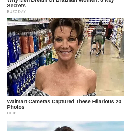
WN
INDRAMAYU
WN
KUNINGAN
WN
MAJALENGKA
WN
SUBANG
WN
SUKABUMI
WN
PURWAKARTA