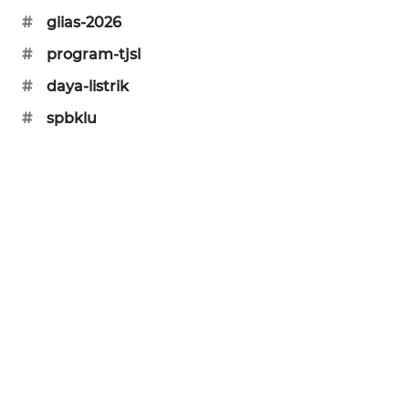
#
giias-2026
PORTAL
#
program-tjsl
KONSUMEN
#
daya-listrik
FORWAMKI
#
spbklu
ALPERKLINAS
FORJASIDA
TAMBANG
NEWS
SITUNGIR
NEWS
SIDIKALANG
NEWS