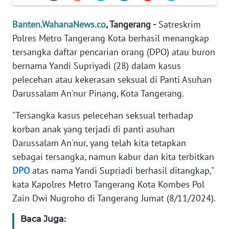
REDAKSI
Banten.WahanaNews.co
, Tangerang -
Satreskrim
KARIR
Polres Metro Tangerang Kota berhasil menangkap
tersangka daftar pencarian orang (DPO) atau buron
DISCLAIMER
bernama Yandi Supriyadi (28) dalam kasus
pelecehan atau kekerasan seksual di Panti Asuhan
Wahana
Darussalam An'nur Pinang, Kota Tangerang.
News
Regional
"Tersangka kasus pelecehan seksual terhadap
korban anak yang terjadi di panti asuhan
WN
Darussalam An'nur, yang telah kita tetapkan
SUMUT
sebagai tersangka, namun kabur dan kita terbitkan
DPO
atas nama Yandi Supriadi berhasil ditangkap,"
WN
JAKARTA
kata Kapolres Metro Tangerang Kota Kombes Pol
Zain Dwi Nugroho di Tangerang Jumat (8/11/2024).
WN
Baca Juga:
JABAR