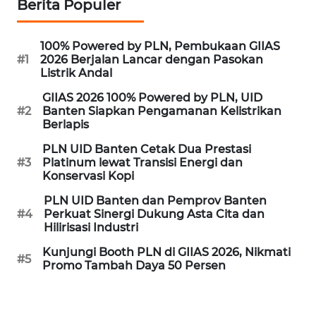
Berita Populer
WN
NUSANTARA
100% Powered by PLN, Pembukaan GIIAS
#1
2026 Berjalan Lancar dengan Pasokan
Listrik Andal
WN
GIIAS 2026 100% Powered by PLN, UID
JOGJA
#2
Banten Siapkan Pengamanan Kelistrikan
Berlapis
WN
PLN UID Banten Cetak Dua Prestasi
JATIM
#3
Platinum lewat Transisi Energi dan
Konservasi Kopi
WN
PLN UID Banten dan Pemprov Banten
BALI
#4
Perkuat Sinergi Dukung Asta Cita dan
Hilirisasi Industri
WN
Kunjungi Booth PLN di GIIAS 2026, Nikmati
KALBAR
#5
Promo Tambah Daya 50 Persen
WN
KALTENG