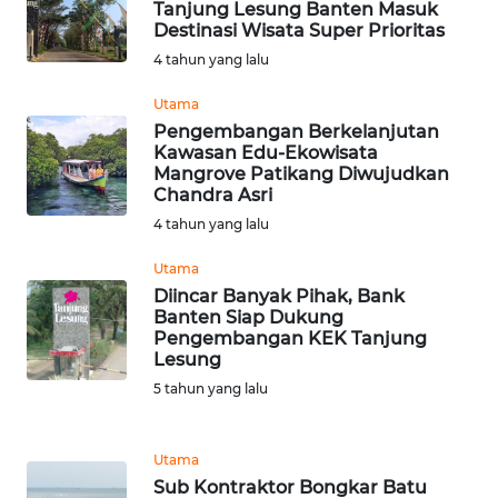
Tanjung Lesung Banten Masuk
Destinasi Wisata Super Prioritas
WN
4 tahun yang lalu
SERAMBI
Utama
Pengembangan Berkelanjutan
WN
Kawasan Edu-Ekowisata
JAMBI
Mangrove Patikang Diwujudkan
Chandra Asri
WN
4 tahun yang lalu
SULTRA
Utama
Diincar Banyak Pihak, Bank
WN
Banten Siap Dukung
NTB
Pengembangan KEK Tanjung
Lesung
WN
5 tahun yang lalu
SULTENG
Utama
WN
Sub Kontraktor Bongkar Batu
SULBAR