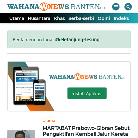
Utama
Nusantara
Khas
Serba-serbi
Opini
Indeks
WAHANA
Tutup
TV
Berita dengan tagar
#kek-tanjung-lesung
UTAMA
NUSANTARA
KHAS
Install Aplikasi
SERBA-
SERBI
Utama
MARTABAT Prabowo-Gibran Sebut
OPINI
Pengaktifan Kembali Jalur Kereta