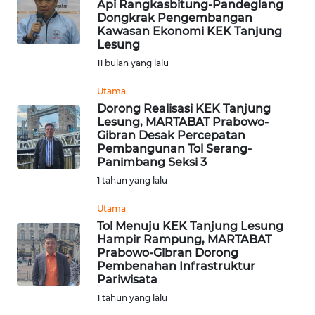
Api Rangkasbitung-Pandeglang
Informasi
Dongkrak Pengembangan
Kawasan Ekonomi KEK Tanjung
Lesung
INDEKS
BERITA
11 bulan yang lalu
Utama
KONTAK
Dorong Realisasi KEK Tanjung
KAMI
Lesung, MARTABAT Prabowo-
Gibran Desak Percepatan
Pembangunan Tol Serang-
INFO
Panimbang Seksi 3
IKLAN
1 tahun yang lalu
TENTANG
Utama
KAMI
Tol Menuju KEK Tanjung Lesung
Hampir Rampung, MARTABAT
Prabowo-Gibran Dorong
PEDOMAN
Pembenahan Infrastruktur
MEDIA
Pariwisata
SIBER
1 tahun yang lalu