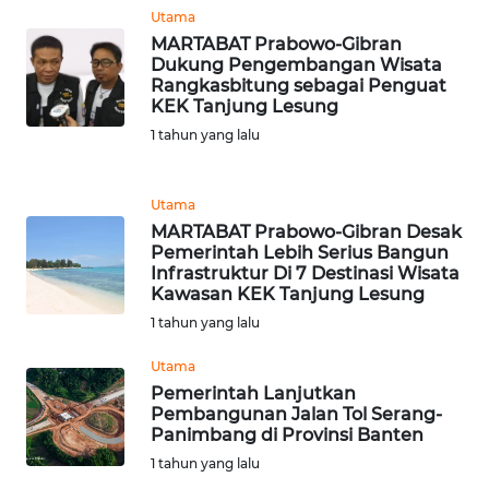
REDAKSI
Utama
MARTABAT Prabowo-Gibran
Dukung Pengembangan Wisata
KARIR
Rangkasbitung sebagai Penguat
KEK Tanjung Lesung
DISCLAIMER
1 tahun yang lalu
Wahana
News
Utama
Regional
MARTABAT Prabowo-Gibran Desak
Pemerintah Lebih Serius Bangun
Infrastruktur Di 7 Destinasi Wisata
WN
Kawasan KEK Tanjung Lesung
SUMUT
1 tahun yang lalu
WN
Utama
JAKARTA
Pemerintah Lanjutkan
Pembangunan Jalan Tol Serang-
Panimbang di Provinsi Banten
WN
1 tahun yang lalu
JABAR