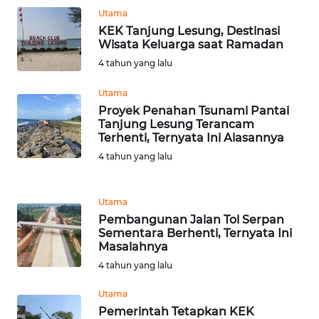
Utama
WN
KEK Tanjung Lesung, Destinasi
BANTEN
Wisata Keluarga saat Ramadan
4 tahun yang lalu
WN
NTT
Utama
Proyek Penahan Tsunami Pantai
Tanjung Lesung Terancam
WN
Terhenti, Ternyata Ini Alasannya
KEPRI
4 tahun yang lalu
WN
PAPUA
Utama
Pembangunan Jalan Tol Serpan
Sementara Berhenti, Ternyata Ini
WN
Masalahnya
PAPUA
BARAT
4 tahun yang lalu
Utama
WN
Pemerintah Tetapkan KEK
RIAU