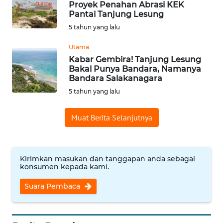
Proyek Penahan Abrasi KEK
Pantai Tanjung Lesung
WN
5 tahun yang lalu
BABEL
Utama
Kabar Gembira! Tanjung Lesung
WN
Bakal Punya Bandara, Namanya
SUMBAR
Bandara Salakanagara
5 tahun yang lalu
WN
SUMSEL
Muat Berita Selanjutnya
WN
BENGKULU
Kirimkan masukan dan tanggapan anda sebagai
konsumen kepada kami.
WN
LAMPUNG
Suara Pembaca
WN
JATENG