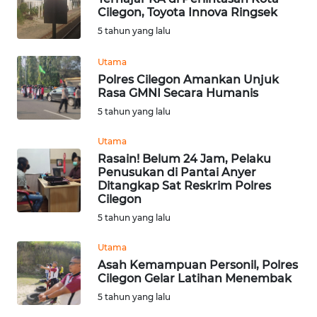
Cilegon, Toyota Innova Ringsek
WN
5 tahun yang lalu
KALTARA
Utama
Polres Cilegon Amankan Unjuk
WN
Rasa GMNI Secara Humanis
KALSEL
5 tahun yang lalu
WN
Utama
KALTIM
Rasain! Belum 24 Jam, Pelaku
Penusukan di Pantai Anyer
WN
Ditangkap Sat Reskrim Polres
Cilegon
SULSEL
5 tahun yang lalu
WN
Utama
GORONTALO
Asah Kemampuan Personil, Polres
Cilegon Gelar Latihan Menembak
WN
5 tahun yang lalu
SULUT