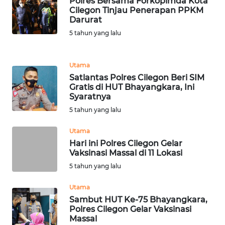
LANGKAT
Polres Bersama Forkopimda Kota
Cilegon Tinjau Penerapan PPKM
Darurat
WN
5 tahun yang lalu
TAPANULI
SELATAN
Utama
WN
Satlantas Polres Cilegon Beri SIM
TANJUNG
Gratis di HUT Bhayangkara, Ini
LESUNG
Syaratnya
5 tahun yang lalu
WN
Utama
KARO
Hari ini Polres Cilegon Gelar
Vaksinasi Massal di 11 Lokasi
WN
5 tahun yang lalu
SIMALUNGUN
Utama
WN
Sambut HUT Ke-75 Bhayangkara,
LABUHANBATU
Polres Cilegon Gelar Vaksinasi
Massal