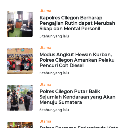
WN
Utama
MALUKU
Kapolres Cilegon Berharap
Pengajian Rutin dapat Merubah
Sikap dan Mental Personil
WN
5 tahun yang lalu
MALUT
Utama
WN
Modus Angkut Hewan Kurban,
DAIRI
Polres Cilegon Amankan Pelaku
Pencuri Colt Diesel
5 tahun yang lalu
WN
DANAU
Utama
TOBA
Polres Cilegon Putar Balik
Sejumlah Kendaraan yang Akan
WN
Menuju Sumatera
NIAS
5 tahun yang lalu
Utama
WN