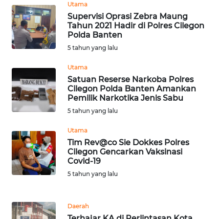
Utama
Supervisi Oprasi Zebra Maung
WN
Tahun 2021 Hadir di Polres Cilegon
NUSANTARA
Polda Banten
5 tahun yang lalu
WN
JOGJA
Utama
Satuan Reserse Narkoba Polres
Cilegon Polda Banten Amankan
WN
Pemilik Narkotika Jenis Sabu
JATIM
5 tahun yang lalu
WN
Utama
BALI
Tim Rev@co Sie Dokkes Polres
Cilegon Gencarkan Vaksinasi
Covid-19
WN
5 tahun yang lalu
KALBAR
WN
Daerah
KALTENG
Terhajar KA di Perlintasan Kota