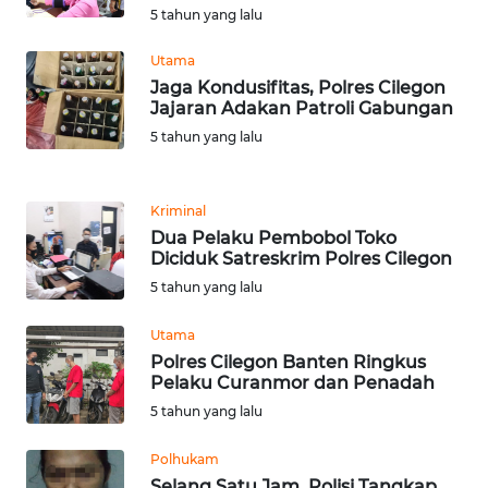
5 tahun yang lalu
WN
TAPANULI
Utama
TENGAH
Jaga Kondusifitas, Polres Cilegon
Jajaran Adakan Patroli Gabungan
WN DELI
5 tahun yang lalu
SERDANG
WN
Kriminal
TEBING
Dua Pelaku Pembobol Toko
TINGGI
Diciduk Satreskrim Polres Cilegon
5 tahun yang lalu
WN
PAKPAK
Utama
Polres Cilegon Banten Ringkus
Pelaku Curanmor dan Penadah
WN
KARAWANG
5 tahun yang lalu
Polhukam
WN
Selang Satu Jam, Polisi Tangkap