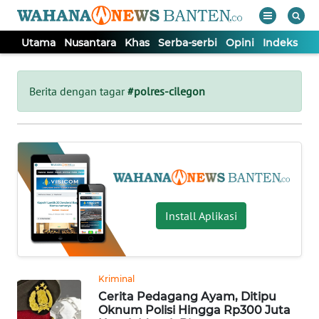
Utama
Nusantara
Khas
Serba-serbi
Opini
Indeks
WAHANA
Tutup
TV
Berita dengan tagar
#polres-cilegon
UTAMA
NUSANTARA
KHAS
Install Aplikasi
SERBA-
SERBI
Kriminal
Cerita Pedagang Ayam, Ditipu
OPINI
Oknum Polisi Hingga Rp300 Juta