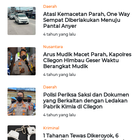
REDAKSI
Daerah
Atasi Kemacetan Parah, One Way
Sempat Diberlakukan Menuju
KARIR
Pantai Anyer
4 tahun yang lalu
DISCLAIMER
Nusantara
Wahana
Arus Mudik Macet Parah, Kapolres
News
Cilegon Himbau Geser Waktu
Regional
Berangkat Mudik
4 tahun yang lalu
WN
Daerah
SUMUT
Polisi Periksa Saksi dan Dokumen
yang Berkaitan dengan Ledakan
WN
Pabrik Kimia di Cilegon
JAKARTA
4 tahun yang lalu
WN
Kriminal
JABAR
1 Tahanan Tewas Dikeroyok, 6