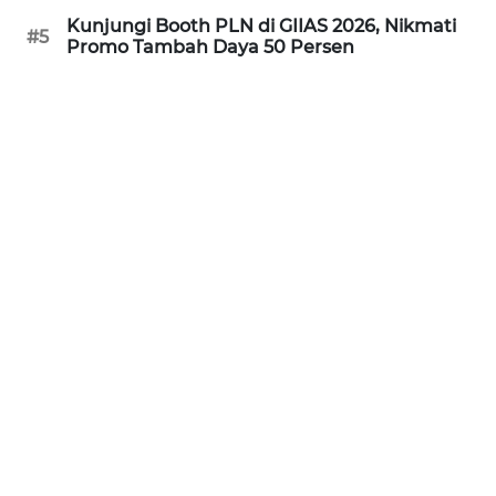
Kunjungi Booth PLN di GIIAS 2026, Nikmati
#5
WN
Promo Tambah Daya 50 Persen
INDRAMAYU
WN
KUNINGAN
WN
MAJALENGKA
WN
SUBANG
WN
SUKABUMI
WN
PURWAKARTA