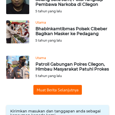
BEKASI
Pembawa Narkoba di Cilegon
5 tahun yang lalu
WN
BOGOR
Utama
Bhabinkamtibmas Polsek Cibeber
WN
Bagikan Masker ke Pedagang
DEPOK
5 tahun yang lalu
WN
TAPANULI
Utama
UTARA
Patroli Gabungan Polres Cilegon,
Himbau Masyarakat Patuhi Prokes
5 tahun yang lalu
WN
SAMOSIR
Muat Berita Selanjutnya
WN
PADANG
LAWAS
Kirimkan masukan dan tanggapan anda sebagai