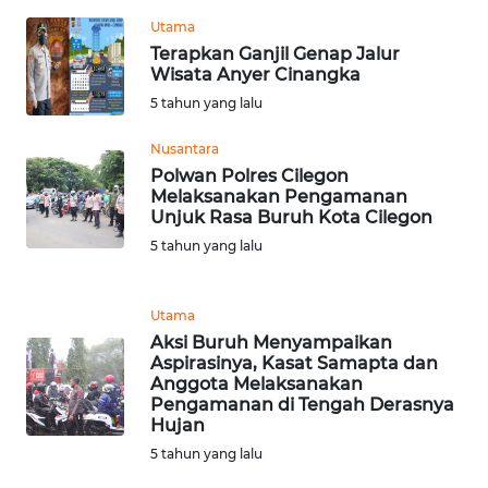
Utama
WN
Terapkan Ganjil Genap Jalur
Wisata Anyer Cinangka
BABEL
5 tahun yang lalu
WN
Nusantara
SUMBAR
Polwan Polres Cilegon
Melaksanakan Pengamanan
WN
Unjuk Rasa Buruh Kota Cilegon
SUMSEL
5 tahun yang lalu
WN
BENGKULU
Utama
Aksi Buruh Menyampaikan
Aspirasinya, Kasat Samapta dan
WN
Anggota Melaksanakan
LAMPUNG
Pengamanan di Tengah Derasnya
Hujan
WN
5 tahun yang lalu
JATENG