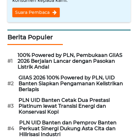
konsumen kepada kami.
WN
SUMEDANG
Suara Pembaca
WN
CIANJUR
Berita Populer
WN
100% Powered by PLN, Pembukaan GIIAS
KEPULAUAN
#1
2026 Berjalan Lancar dengan Pasokan
SERIBU
Listrik Andal
GIIAS 2026 100% Powered by PLN, UID
WN
#2
Banten Siapkan Pengamanan Kelistrikan
TANGERANG
Berlapis
PLN UID Banten Cetak Dua Prestasi
WN
#3
Platinum lewat Transisi Energi dan
BINJAI
Konservasi Kopi
PLN UID Banten dan Pemprov Banten
WN
#4
Perkuat Sinergi Dukung Asta Cita dan
CIREBON
Hilirisasi Industri