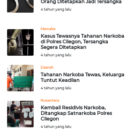
Orang Ditetapkan Jadi Tersangka
4 tahun yang lalu
WN
BANTEN
Mawaka
WN
Kasus Tewasnya Tahanan Narkoba
NTT
di Polres Cilegon, Tersangka
Segera Ditetapkan
WN
4 tahun yang lalu
KEPRI
Daerah
Tahanan Narkoba Tewas, Keluarga
WN
Tuntut Keadilan
PAPUA
4 tahun yang lalu
WN
Nusantara
PAPUA
Kembali Residivis Narkoba,
BARAT
Ditangkap Satnarkoba Polres
Cilegon
WN
4 tahun yang lalu
RIAU