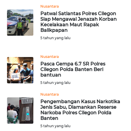
Nusantara
Patwal Satlantas Polres Cilegon
WN
Siap Mengawal Jenazah Korban
SERAMBI
Kecelakaan Maut Rapak
Balikpapan
WN
5 tahun yang lalu
JAMBI
Nusantara
WN
Pasca Gempa 6.7 SR Polres
SULTRA
Cilegon Polda Banten Beri
bantuan
WN
5 tahun yang lalu
NTB
Nusantara
Pengembangan Kasus Narkotika
WN
Jenis Sabu, Diamankan Reserse
SULTENG
Narkoba Polres Cilegon Polda
Banten
WN
5 tahun yang lalu
SULBAR