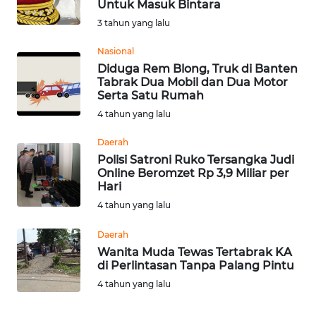
Untuk Masuk Bintara
Informasi
3 tahun yang lalu
INDEKS
Nasional
BERITA
Diduga Rem Blong, Truk di Banten
Tabrak Dua Mobil dan Dua Motor
Serta Satu Rumah
KONTAK
4 tahun yang lalu
KAMI
Daerah
INFO
Polisi Satroni Ruko Tersangka Judi
IKLAN
Online Beromzet Rp 3,9 Miliar per
Hari
TENTANG
4 tahun yang lalu
KAMI
Daerah
Wanita Muda Tewas Tertabrak KA
PEDOMAN
di Perlintasan Tanpa Palang Pintu
MEDIA
4 tahun yang lalu
SIBER