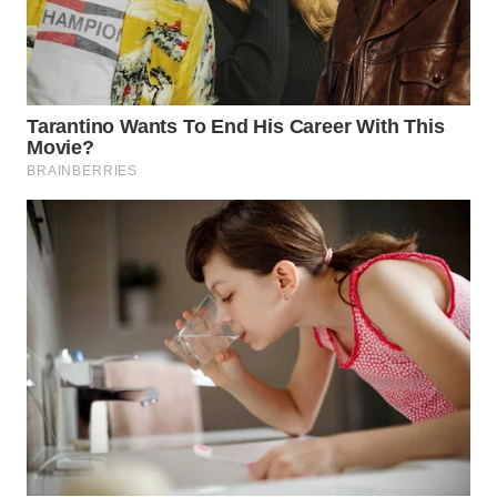
WN
TAPANULI
TENGAH
WN DELI
SERDANG
WN
TEBING
TINGGI
WN
PAKPAK
WN
KARAWANG
WN