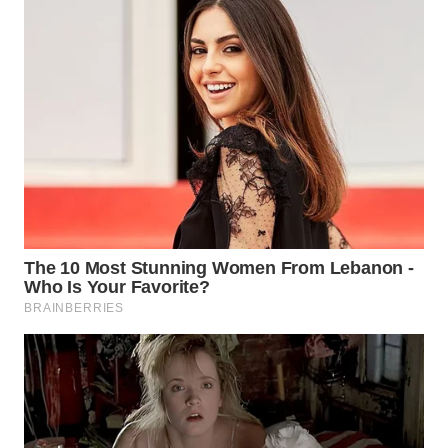
WN
SUMEDANG
WN
CIANJUR
WN
KEPULAUAN
SERIBU
WN
TANGERANG
WN
BINJAI
WN
CIREBON