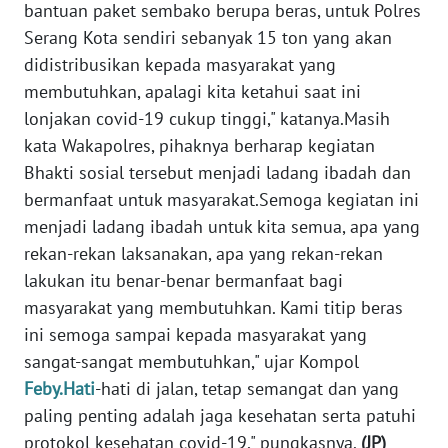
bantuan paket sembako berupa beras, untuk Polres
WN
Serang Kota sendiri sebanyak 15 ton yang akan
BANTEN
didistribusikan kepada masyarakat yang
membutuhkan, apalagi kita ketahui saat ini
WN
lonjakan covid-19 cukup tinggi," katanya.Masih
NTT
kata Wakapolres, pihaknya berharap kegiatan
Bhakti sosial tersebut menjadi ladang ibadah dan
WN
bermanfaat untuk masyarakat.Semoga kegiatan ini
KEPRI
menjadi ladang ibadah untuk kita semua, apa yang
rekan-rekan laksanakan, apa yang rekan-rekan
WN
PAPUA
lakukan itu benar-benar bermanfaat bagi
masyarakat yang membutuhkan. Kami titip beras
WN
ini semoga sampai kepada masyarakat yang
PAPUA
sangat-sangat membutuhkan," ujar Kompol
BARAT
Feby.Hati
-hati di jalan, tetap semangat dan yang
paling penting adalah jaga kesehatan serta patuhi
WN
protokol kesehatan covid-19," pungkasnya.
(JP)
RIAU