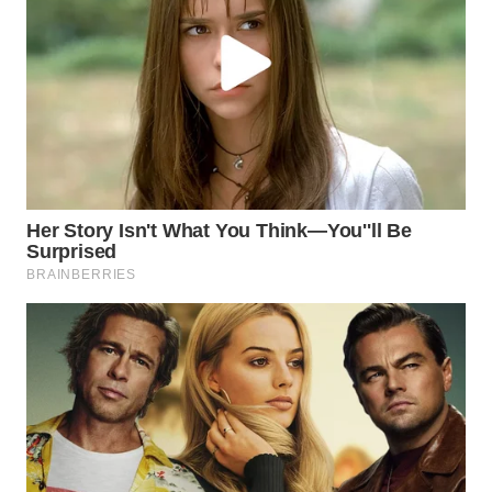
LANGKAT
WN
TAPANULI
SELATAN
WN
TANJUNG
LESUNG
WN
KARO
WN
SIMALUNGUN
WN
LABUHANBATU