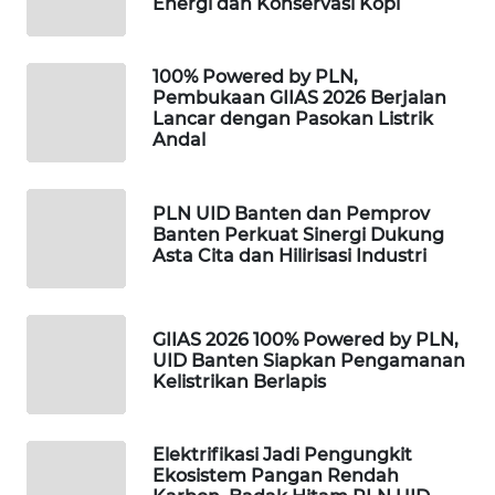
ID
Energi dan Konservasi Kopi
MAWAKA
100% Powered by PLN,
ID
Pembukaan GIIAS 2026 Berjalan
Lancar dengan Pasokan Listrik
Andal
MARTABAT
NET
PLN UID Banten dan Pemprov
PLN
Banten Perkuat Sinergi Dukung
WATCH
Asta Cita dan Hilirisasi Industri
MKLI
GIIAS 2026 100% Powered by PLN,
UID Banten Siapkan Pengamanan
LPKKI
Kelistrikan Berlapis
LKKI
Elektrifikasi Jadi Pengungkit
Ekosistem Pangan Rendah
KOPEKLIN