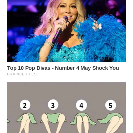
Wahana
Media
Group
WAHANA
NEWS
WAHANA
TANI
WAHANA
ADVOKAT
WAHANA
INFRASTRUKTUR
WAHANA
KONSUMEN