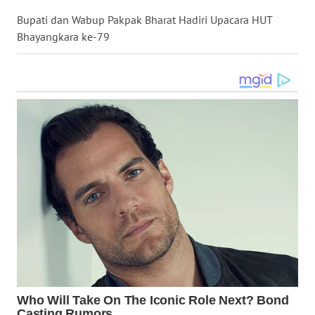
Bupati dan Wabup Pakpak Bharat Hadiri Upacara HUT
WN
Bhayangkara ke-79
KALTARA
WN
KALSEL
WN
KALTIM
WN
SULSEL
WN
GORONTALO
WN
SULUT