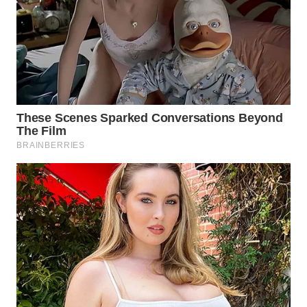
WN
INDRAMAYU
WN
KUNINGAN
WN
MAJALENGKA
WN
SUBANG
WN
SUKABUMI
WN
PURWAKARTA