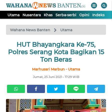
Utama
Nusantara
Khas
Serba-serbi
Opini
Indeks
WAHANA
Tutup
TV
Wahana News Banten
Utama
UTAMA
HUT Bhayangkara Ke-75,
Polres Serang Kota Bagikan 15
NUSANTARA
Ton Beras
Marhusari Marbun - Utama
KHAS
Jumat, 25 Juni 2021 - 17:29 WIB
SERBA-
SERBI
OPINI