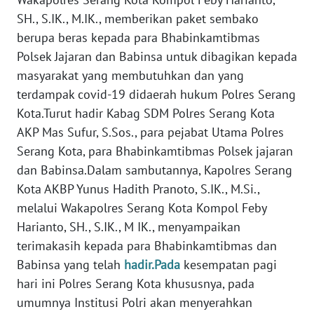
REDAKSI
SH., S.IK., M.IK., memberikan paket sembako
berupa beras kepada para Bhabinkamtibmas
KARIR
Polsek Jajaran dan Babinsa untuk dibagikan kepada
masyarakat yang membutuhkan dan yang
DISCLAIMER
terdampak covid-19 didaerah hukum Polres Serang
Kota.Turut hadir Kabag SDM Polres Serang Kota
Wahana
AKP Mas Sufur, S.Sos., para pejabat Utama Polres
News
Regional
Serang Kota, para Bhabinkamtibmas Polsek jajaran
dan Babinsa.Dalam sambutannya, Kapolres Serang
WN
Kota AKBP Yunus Hadith Pranoto, S.IK., M.Si.,
SUMUT
melalui Wakapolres Serang Kota Kompol Feby
Harianto, SH., S.IK., M IK., menyampaikan
WN
terimakasih kepada para Bhabinkamtibmas dan
JAKARTA
Babinsa yang telah
hadir.Pada
kesempatan pagi
hari ini Polres Serang Kota khususnya, pada
WN
umumnya Institusi Polri akan menyerahkan
JABAR