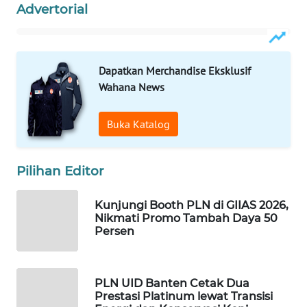
Advertorial
WAHANA
DESA
WISATA
Dapatkan Merchandise Eksklusif
Wahana News
LAPAK
WAHANA
Buka Katalog
Wahana
Network
Pilihan Editor
KONSUMEN
Kunjungi Booth PLN di GIIAS 2026,
LISTRIK
Nikmati Promo Tambah Daya 50
Persen
MASYARAKAT
KELISTRIKAN
PLN UID Banten Cetak Dua
WALINKI
Prestasi Platinum lewat Transisi