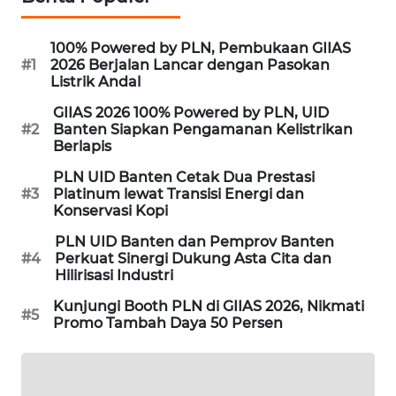
SIBARAGAS
100% Powered by PLN, Pembukaan GIIAS
NEWS
#1
2026 Berjalan Lancar dengan Pasokan
Listrik Andal
METRO
GIIAS 2026 100% Powered by PLN, UID
SIANTAR
#2
Banten Siapkan Pengamanan Kelistrikan
NEWS
Berlapis
PLN UID Banten Cetak Dua Prestasi
METRO
#3
Platinum lewat Transisi Energi dan
MEDAN
Konservasi Kopi
NEWS
PLN UID Banten dan Pemprov Banten
#4
Perkuat Sinergi Dukung Asta Cita dan
METRO
Hilirisasi Industri
JAKARTA
Kunjungi Booth PLN di GIIAS 2026, Nikmati
NEWS
#5
Promo Tambah Daya 50 Persen
KRT
NEWS