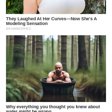
WN
PRIANGAN
TIMUR
WN
SEMARANG
WN
SOLO
WN
BOROBUDUR
WN
MADURA
WN
SURABAYA