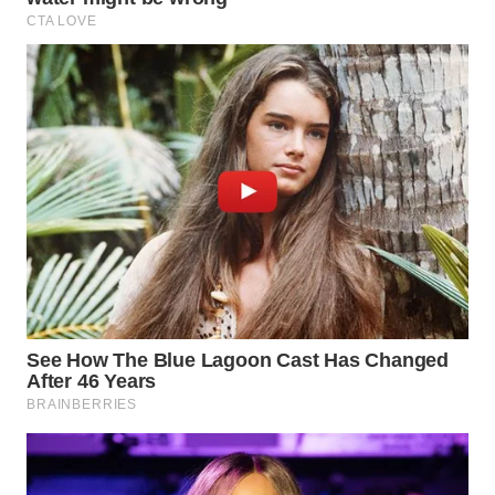
WN
NATUNA
WN
BINTAN
WN
MANDALIKA
WN
LIKUPANG
WN
LABUANBAJO
WN
BORNEO