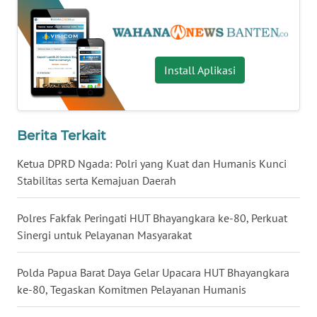
WN
BABEL
Install Aplikasi
WN
SUMBAR
Berita Terkait
WN
SUMSEL
Ketua DPRD Ngada: Polri yang Kuat dan Humanis Kunci
Stabilitas serta Kemajuan Daerah
WN
BENGKULU
Polres Fakfak Peringati HUT Bhayangkara ke-80, Perkuat
Sinergi untuk Pelayanan Masyarakat
WN
LAMPUNG
Polda Papua Barat Daya Gelar Upacara HUT Bhayangkara
ke-80, Tegaskan Komitmen Pelayanan Humanis
WN
JATENG