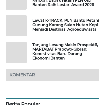
Karbon, Badak Hitam PLN UID
Banten Raih Lestari Award 2026
PORTAL
KONSUMEN
Lewat K-TRACK, PLN Bantu Petani
Gunung Karang Sulap Hutan Kopi
FORWAMKI
Menjadi Destinasi Agroeduwisata
ALPERKLINAS
Tanjung Lesung Makin Prospektif,
MARTABAT Prabowo-Gibran:
FORJASIDA
Konektivitas Baru Dorong
Ekonomi Banten
TAMBANG
NEWS
KOMENTAR
SITUNGIR
NEWS
SIDIKALANG
NEWS
Berita Populer