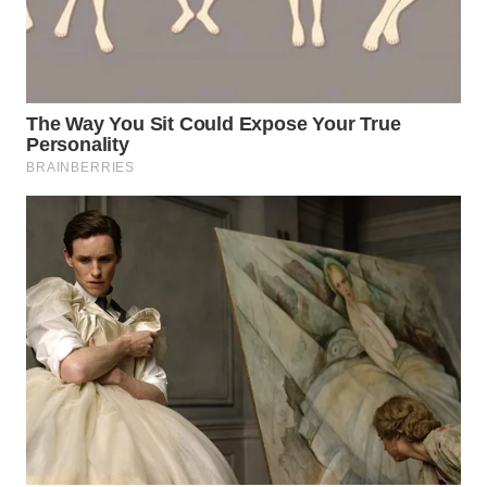
WAHANA
LISTRIK
WAHANA
TRAVEL
WAHANA
TV
WAHANANEWS
ID
WAHANANEWS
CO ID
WAHANANEWS
NET