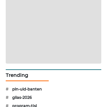
KARING
NEWS
JURNAL
MARITIM
HUMBANG
NEWS
GARONGGANG
NEWS
Trending
FISUELRI
ID
#
pln-uid-banten
ENERGI
#
giias-2026
NEWS
#
program-tjsl