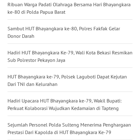
Ribuan Warga Padati Olahraga Bersama Hari Bhayangkara
ke-80 di Polda Papua Barat
WN
NUSANTARA
Sambut HUT Bhayangkara ke-80, Polres Fakfak Gelar
Donor Darah
WN
JOGJA
Hadiri HUT Bhayangkara Ke-79, Wali Kota Bekasi Resmikan
Sub Polrestor Pekayon Jaya
WN
JATIM
HUT Bhayangkara ke-79, Polsek Laguboti Dapat Kejutan
WN
Dari TNI dan Kelurahan
BALI
Hadiri Upacara HUT Bhayangkara ke-79, Wakil Bupati:
WN
Perkuat Kolaborasi Wujudkan Kedamaian di Tapteng
KALBAR
Sejumlah Personel Polda Sulteng Menerima Penghargaan
WN
Prestasi Dari Kapolda di HUT Bhayangkara Ke-79
KALTENG