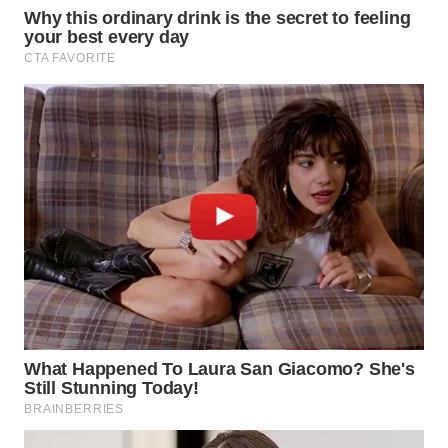
BEKASI
WN
BOGOR
WN
DEPOK
WN
TAPANULI
UTARA
WN
SAMOSIR
WN
PADANG
LAWAS