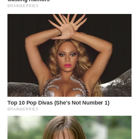
WN
MALUKU
WN
MALUT
WN
DAIRI
WN
DANAU
TOBA
WN
NIAS
WN