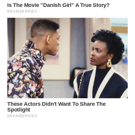
WAHANA
SPORT
WAHANA
UMKM
WAHANA
SELEB
WAHANA
PERSONA
WAHANA
OTOMOTIF
WAHANA
HEALTH