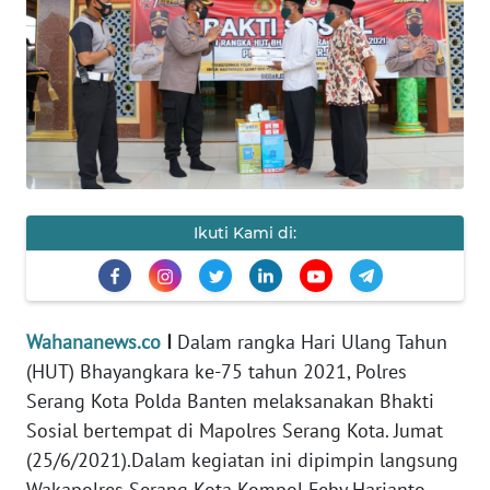
Informasi
INDEKS
BERITA
KONTAK
KAMI
Ikuti Kami di:
INFO
IKLAN
TENTANG
Wahananews.co
I
Dalam rangka Hari Ulang Tahun
KAMI
(HUT) Bhayangkara ke-75 tahun 2021, Polres
Serang Kota Polda Banten melaksanakan Bhakti
PEDOMAN
MEDIA
Sosial bertempat di Mapolres Serang Kota. Jumat
SIBER
(25/6/2021).Dalam kegiatan ini dipimpin langsung
Wakapolres Serang Kota Kompol Feby Harianto,