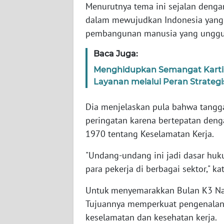
Menurutnya tema ini sejalan dengan
WN
dalam mewujudkan Indonesia yang b
SERAMBI
pembangunan manusia yang unggul
WN
Baca Juga:
JAMBI
Menghidupkan Semangat Kartini
Layanan melalui Peran Strategis
WN
SULTRA
Dia menjelaskan pula bahwa tanggal
peringatan karena bertepatan de
WN
1970 tentang Keselamatan Kerja.
NTB
"Undang-undang ini jadi dasar h
WN
para pekerja di berbagai sektor," ka
SULTENG
Untuk menyemarakkan Bulan K3 Nasi
WN
Tujuannya memperkuat pengenalan, 
SULBAR
keselamatan dan kesehatan kerja.