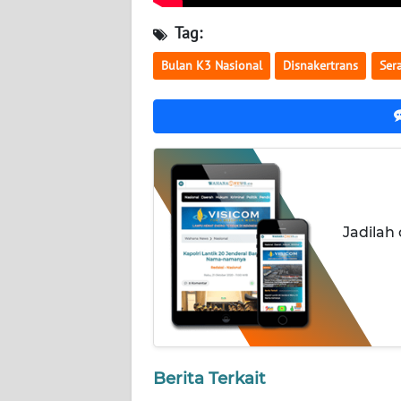
WN
Tag:
NUSANTARA
Bulan K3 Nasional
Disnakertrans
Ser
WN
JOGJA
WN
JATIM
WN
Jadilah
BALI
WN
KALBAR
WN
KALTENG
Berita Terkait