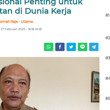
sional Penting untuk
an di Dunia Kerja
#1
Ismail Raja - Utama
 27 Februari 2025 - 16:18 WIB
#
#
#
#