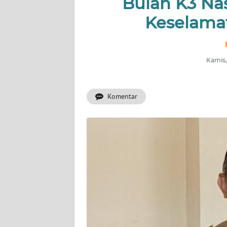
Bulan K3 Na
Keselamat
INDEKS
BERITA
KONTAK
Kamis,
KAMI
Komentar
INFO
IKLAN
TENTANG
KAMI
PEDOMAN
MEDIA
SIBER
REDAKSI