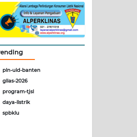
rending
pln-uid-banten
giias-2026
program-tjsl
daya-listrik
spbklu