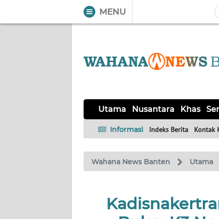
MENU
WAHANA
Tutup
TV
UTAMA
NUSANTARA
Utama
Nusantara
Khas
Ser
KHAS
Informasi
Indeks Berita
Kontak 
SERBA-
Wahana News Banten
Utama
SERBI
OPINI
Kadisnakertra
Informasi