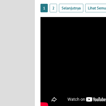
WN
1
2
Selanjutnya
Lihat Sem
BABEL
WN
SUMBAR
WN
SUMSEL
WN
BENGKULU
WN
LAMPUNG
WN
JATENG