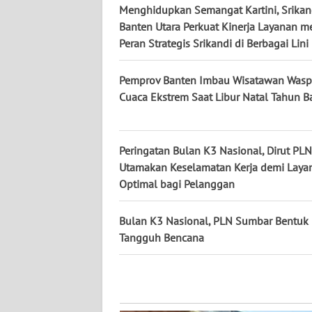
Menghidupkan Semangat Kartini, Srikan
WN
KALTARA
Banten Utara Perkuat Kinerja Layanan me
Peran Strategis Srikandi di Berbagai Lini
WN
KALSEL
Pemprov Banten Imbau Wisatawan Was
Cuaca Ekstrem Saat Libur Natal Tahun B
WN
KALTIM
Peringatan Bulan K3 Nasional, Dirut PLN
WN
Utamakan Keselamatan Kerja demi Laya
SULSEL
Optimal bagi Pelanggan
WN
Bulan K3 Nasional, PLN Sumbar Bentuk 
GORONTALO
Tangguh Bencana
WN
SULUT