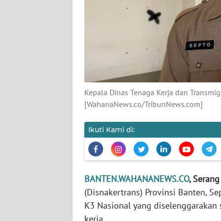
KARIR
DISCLAIMER
Wahana
News
Regional
Kepala Dinas Tenaga Kerja dan Transmigra
[WahanaNews.co/TribunNews.com]
WN
SUMUT
Ikuti Kami di:
WN
JAKARTA
BANTEN.WAHANANEWS.CO
, Serang 
WN
(Disnakertrans) Provinsi Banten, 
JABAR
K3 Nasional yang diselenggarakan 
kerja.