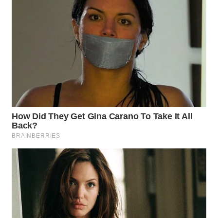
WN
PRIANGAN
TIMUR
WN
SEMARANG
WN
SOLO
WN
BOROBUDUR
WN
MADURA
WN
SURABAYA