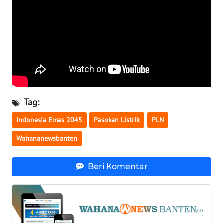
WN
NUSANTARA
WN
JOGJA
WN
Tag:
JATIM
Indonesia Emas 2045
Pasokan Listrik
PLN
WN
Wahananewsbanten
BALI
Beri Komentar
WN
KALBAR
WN
KALTENG