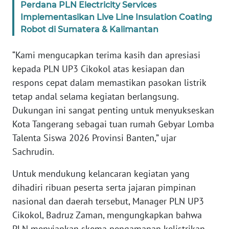
Perdana PLN Electricity Services
Implementasikan Live Line Insulation Coating
WN
Robot di Sumatera & Kalimantan
SERAMBI
“Kami mengucapkan terima kasih dan apresiasi
WN
kepada PLN UP3 Cikokol atas kesiapan dan
JAMBI
respons cepat dalam memastikan pasokan listrik
tetap andal selama kegiatan berlangsung.
WN
Dukungan ini sangat penting untuk menyukseskan
SULTRA
Kota Tangerang sebagai tuan rumah Gebyar Lomba
Talenta Siswa 2026 Provinsi Banten,” ujar
WN
Sachrudin.
NTB
Untuk mendukung kelancaran kegiatan yang
WN
dihadiri ribuan peserta serta jajaran pimpinan
SULTENG
nasional dan daerah tersebut, Manager PLN UP3
Cikokol, Badruz Zaman, mengungkapkan bahwa
WN
SULBAR
PLN menyiapkan skema pengamanan kelistrikan