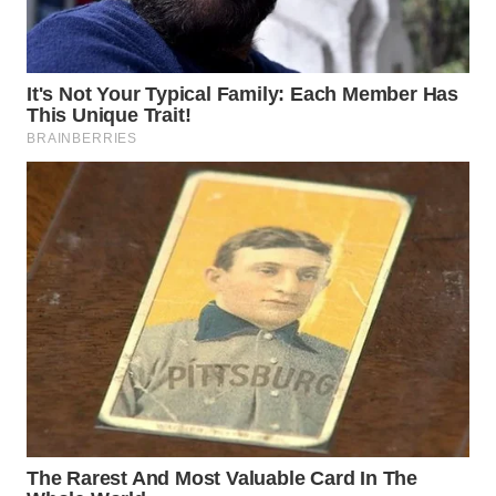
WN
SUMEDANG
WN
CIANJUR
WN
KEPULAUAN
SERIBU
WN
TANGERANG
WN
BINJAI
WN
CIREBON