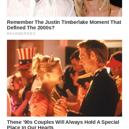
WAHANA
LISTRIK
WAHANA
TRAVEL
WAHANA
TV
WAHANANEWS
ID
WAHANANEWS
CO ID
WAHANANEWS
NET