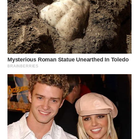
Wahana
Media
Group
WAHANA
NEWS
WAHANA
TANI
WAHANA
ADVOKAT
WAHANA
INFRASTRUKTUR
WAHANA
KONSUMEN