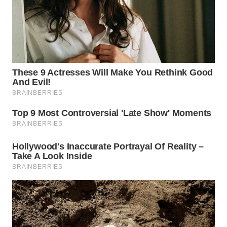
WN
NATUNA
WN
BINTAN
WN
MANDALIKA
WN
LIKUPANG
WN
LABUANBAJO
WN
BORNEO