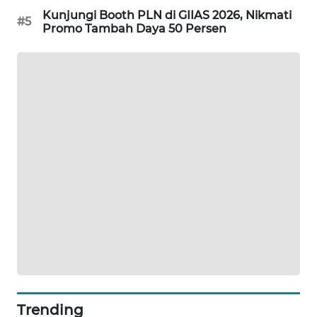
Kunjungi Booth PLN di GIIAS 2026, Nikmati
#5
Promo Tambah Daya 50 Persen
SIBARAGAS
NEWS
METRO
SIANTAR
NEWS
METRO
MEDAN
NEWS
METRO
JAKARTA
NEWS
KRT
NEWS
Trending