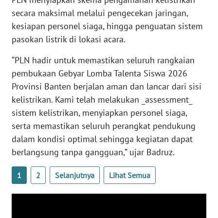
secara maksimal melalui pengecekan jaringan,
WN
kesiapan personel siaga, hingga penguatan sistem
BABEL
pasokan listrik di lokasi acara.
“PLN hadir untuk memastikan seluruh rangkaian
WN
SUMBAR
pembukaan Gebyar Lomba Talenta Siswa 2026
Provinsi Banten berjalan aman dan lancar dari sisi
WN
kelistrikan. Kami telah melakukan _assessment_
SUMSEL
sistem kelistrikan, menyiapkan personel siaga,
serta memastikan seluruh perangkat pendukung
WN
dalam kondisi optimal sehingga kegiatan dapat
BENGKULU
berlangsung tanpa gangguan,” ujar Badruz.
WN
1
2
Selanjutnya
Lihat Semua
LAMPUNG
WN
JATENG