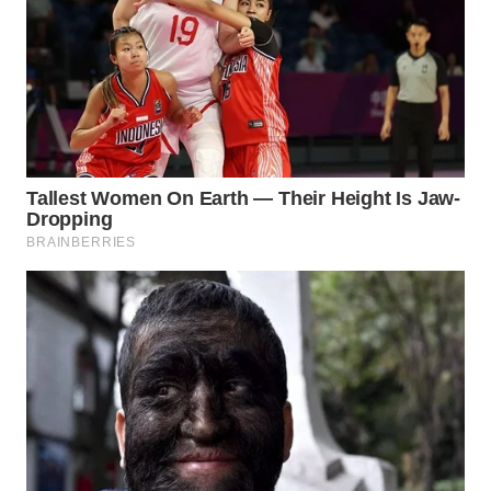
BEKASI
WN
BOGOR
WN
DEPOK
WN
TAPANULI
UTARA
WN
SAMOSIR
WN
PADANG
LAWAS