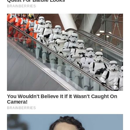
LANGKAT
WN
TAPANULI
SELATAN
WN
TANJUNG
LESUNG
WN
KARO
WN
SIMALUNGUN
WN
LABUHANBATU