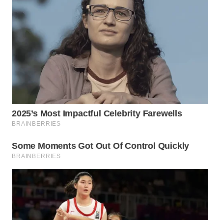
WN
TAPANULI
TENGAH
WN DELI
SERDANG
WN
TEBING
TINGGI
WN
PAKPAK
WN
KARAWANG
WN