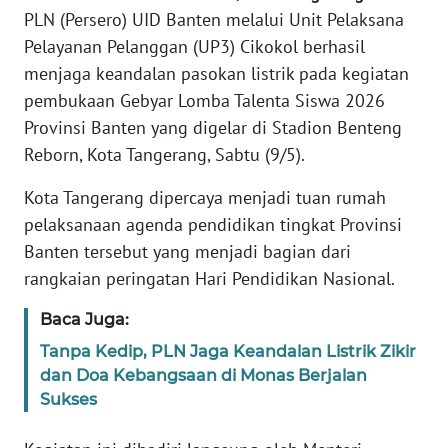
REDAKSI
PLN (Persero) UID Banten melalui Unit Pelaksana
Pelayanan Pelanggan (UP3) Cikokol berhasil
KARIR
menjaga keandalan pasokan listrik pada kegiatan
pembukaan Gebyar Lomba Talenta Siswa 2026
DISCLAIMER
Provinsi Banten yang digelar di Stadion Benteng
Reborn, Kota Tangerang, Sabtu (9/5).
Wahana
News
Kota Tangerang dipercaya menjadi tuan rumah
Regional
pelaksanaan agenda pendidikan tingkat Provinsi
Banten tersebut yang menjadi bagian dari
WN
rangkaian peringatan Hari Pendidikan Nasional.
SUMUT
Baca Juga:
WN
Tanpa Kedip, PLN Jaga Keandalan Listrik Zikir
JAKARTA
dan Doa Kebangsaan di Monas Berjalan
Sukses
WN
JABAR