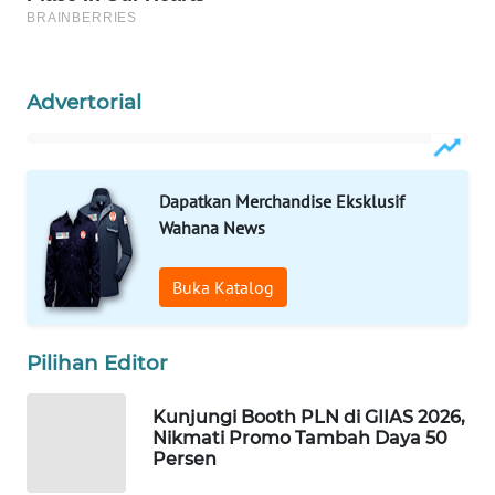
WAHANA
SPORT
Advertorial
WAHANA
UMKM
Dapatkan Merchandise Eksklusif
WAHANA
Wahana News
SELEB
Buka Katalog
WAHANA
PERSONA
Pilihan Editor
WAHANA
OTOMOTIF
Kunjungi Booth PLN di GIIAS 2026,
Nikmati Promo Tambah Daya 50
WAHANA
Persen
HEALTH