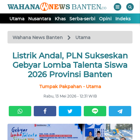
Utama
Nusantara
Khas
Serba-serbi
Opini
Indeks
WAHANA
Tutup
TV
Wahana News Banten
Utama
UTAMA
Listrik Andal, PLN Sukseskan
Gebyar Lomba Talenta Siswa
NUSANTARA
2026 Provinsi Banten
Tumpak Pakpahan - Utama
KHAS
Rabu, 13 Mei 2026 - 12:31 WIB
SERBA-
SERBI
OPINI