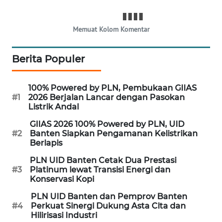
PORTAL
Memuat Kolom Komentar
KONSUMEN
FORWAMKI
Berita Populer
ALPERKLINAS
100% Powered by PLN, Pembukaan GIIAS
#1
2026 Berjalan Lancar dengan Pasokan
Listrik Andal
FORJASIDA
GIIAS 2026 100% Powered by PLN, UID
#2
Banten Siapkan Pengamanan Kelistrikan
TAMBANG
Berlapis
NEWS
PLN UID Banten Cetak Dua Prestasi
#3
Platinum lewat Transisi Energi dan
SITUNGIR
Konservasi Kopi
NEWS
PLN UID Banten dan Pemprov Banten
#4
Perkuat Sinergi Dukung Asta Cita dan
SIDIKALANG
Hilirisasi Industri
NEWS