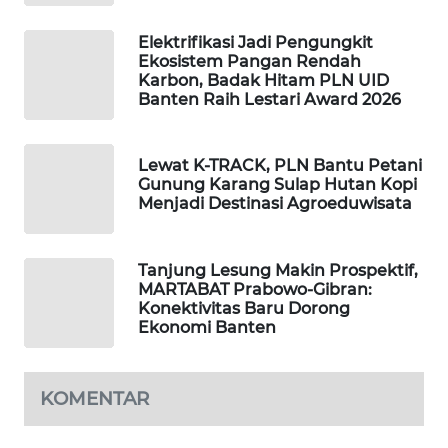
ID
Elektrifikasi Jadi Pengungkit
MAWAKA
Ekosistem Pangan Rendah
ID
Karbon, Badak Hitam PLN UID
Banten Raih Lestari Award 2026
MARTABAT
NET
Lewat K-TRACK, PLN Bantu Petani
Gunung Karang Sulap Hutan Kopi
PLN
Menjadi Destinasi Agroeduwisata
WATCH
Tanjung Lesung Makin Prospektif,
MKLI
MARTABAT Prabowo-Gibran:
Konektivitas Baru Dorong
Ekonomi Banten
LPKKI
LKKI
KOMENTAR
KOPEKLIN