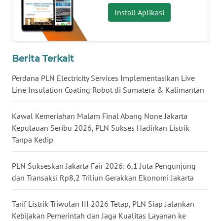
Install Aplikasi
WN
KALTARA
WN
Berita Terkait
KALSEL
Perdana PLN Electricity Services Implementasikan Live
Line Insulation Coating Robot di Sumatera & Kalimantan
WN
KALTIM
Kawal Kemeriahan Malam Final Abang None Jakarta
Kepulauan Seribu 2026, PLN Sukses Hadirkan Listrik
WN
Tanpa Kedip
SULSEL
PLN Sukseskan Jakarta Fair 2026: 6,1 Juta Pengunjung
WN
GORONTALO
dan Transaksi Rp8,2 Triliun Gerakkan Ekonomi Jakarta
WN
Tarif Listrik Triwulan III 2026 Tetap, PLN Siap Jalankan
SULUT
Kebijakan Pemerintah dan Jaga Kualitas Layanan ke