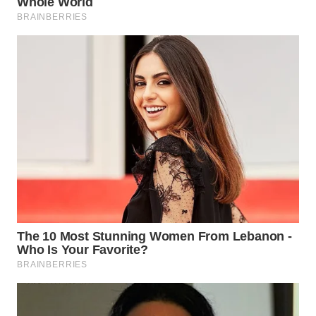
WN
INDRAMAYU
WN
KUNINGAN
WN
MAJALENGKA
WN
SUBANG
WN
SUKABUMI
WN
PURWAKARTA