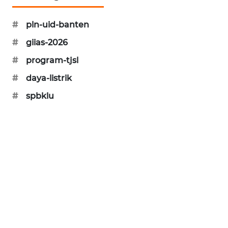
KARING
#
pln-uid-banten
NEWS
#
giias-2026
JURNAL
#
program-tjsl
MARITIM
#
daya-listrik
HUMBANG
#
spbklu
NEWS
GARONGGANG
NEWS
FISUELRI
ID
ENERGI
NEWS