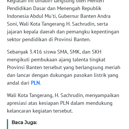
Kegiatan ini dihadiri langsung oleh Menteri
Pendidikan Dasar dan Menengah Republik
WN
Indonesia Abdul Mu'ti, Gubernur Banten Andra
BANTEN
Soni, Wali Kota Tangerang H. Sachrudin, serta
jajaran kepala daerah dan pemangku kepentingan
WN
NTT
sektor pendidikan di Provinsi Banten.
Sebanyak 3.416 siswa SMA, SMK, dan SKH
WN
KEPRI
mengikuti pembukaan ajang talenta tingkat
Provinsi Banten tersebut yang berlangsung meriah
WN
dan lancar dengan dukungan pasokan listrik yang
PAPUA
andal dari
PLN
.
Wali Kota Tangerang, H. Sachrudin, menyampaikan
WN
PAPUA
apresiasi atas kesiapan PLN dalam mendukung
BARAT
kelancaran kegiatan tersebut.
Baca Juga:
WN
RIAU