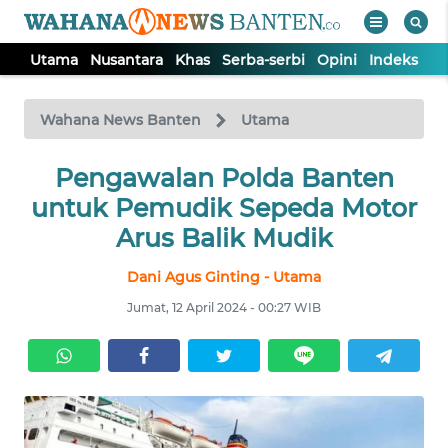
Utama
Nusantara
Khas
Serba-serbi
Opini
Indeks
WAHANA
Tutup
TV
Wahana News Banten
Utama
UTAMA
Pengawalan Polda Banten
untuk Pemudik Sepeda Motor
NUSANTARA
Arus Balik Mudik
Dani Agus Ginting - Utama
KHAS
Jumat, 12 April 2024 - 00:27 WIB
SERBA-
SERBI
OPINI