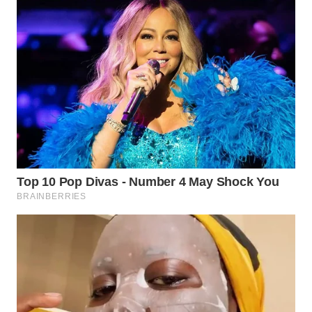
WN
INDRAMAYU
WN
KUNINGAN
WN
MAJALENGKA
WN
SUBANG
WN
SUKABUMI
WN
PURWAKARTA