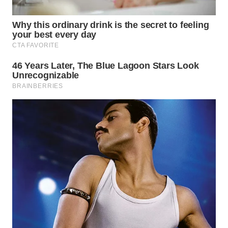
WN
NATUNA
WN
BINTAN
WN
MANDALIKA
WN
LIKUPANG
WN
LABUANBAJO
WN
BORNEO