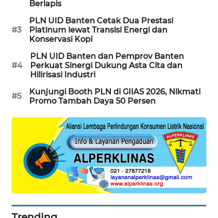
Berlapis
PLN UID Banten Cetak Dua Prestasi
SIBARAGAS
#3
Platinum lewat Transisi Energi dan
NEWS
Konservasi Kopi
PLN UID Banten dan Pemprov Banten
METRO
#4
Perkuat Sinergi Dukung Asta Cita dan
SIANTAR
Hilirisasi Industri
NEWS
Kunjungi Booth PLN di GIIAS 2026, Nikmati
#5
Promo Tambah Daya 50 Persen
METRO
MEDAN
NEWS
METRO
JAKARTA
NEWS
KRT
NEWS
Trending