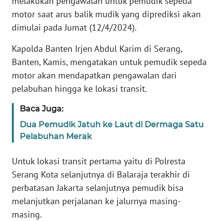
melakukan pengawalan untuk pemudik sepeda
REDAKSI
motor saat arus balik mudik yang diprediksi akan
dimulai pada Jumat (12/4/2024).
KARIR
Kapolda Banten Irjen Abdul Karim di Serang,
DISCLAIMER
Banten, Kamis, mengatakan untuk pemudik sepeda
motor akan mendapatkan pengawalan dari
Wahana
pelabuhan hingga ke lokasi transit.
News
Regional
Baca Juga:
Dua Pemudik Jatuh ke Laut di Dermaga Satu
WN
Pelabuhan Merak
SUMUT
Untuk lokasi transit pertama yaitu di Polresta
WN
Serang Kota selanjutnya di Balaraja terakhir di
JAKARTA
perbatasan Jakarta selanjutnya pemudik bisa
melanjutkan perjalanan ke jalurnya masing-
WN
JABAR
masing.