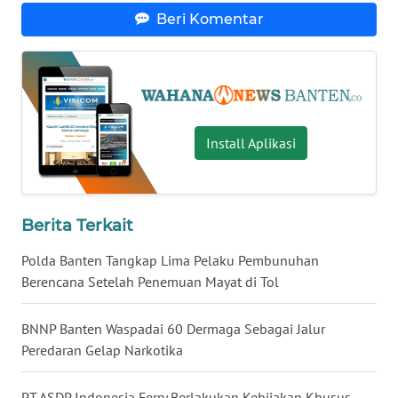
Beri Komentar
WN
NUSANTARA
WN
JOGJA
Install Aplikasi
WN
JATIM
Berita Terkait
WN
BALI
Polda Banten Tangkap Lima Pelaku Pembunuhan
Berencana Setelah Penemuan Mayat di Tol
WN
KALBAR
BNNP Banten Waspadai 60 Dermaga Sebagai Jalur
Peredaran Gelap Narkotika
WN
KALTENG
PT ASDP Indonesia Ferry Berlakukan Kebijakan Khusus