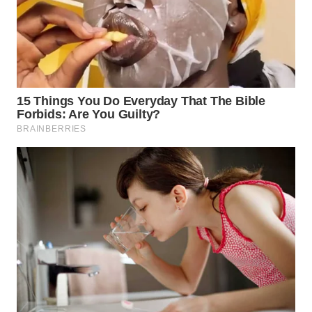
WN
PRIANGAN
TIMUR
WN
SEMARANG
WN
SOLO
WN
BOROBUDUR
WN
MADURA
WN
SURABAYA