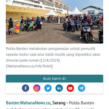
Informasi
INDEKS
BERITA
KONTAK
KAMI
Polda Banten melakukan pengawalan untuk pemudik
INFO
sepeda motor saat arus balik mudik yang diprediksi akan
IKLAN
dimulai pada Jumat (12/4/2024).
[WahanaNews.co/InfoTerbit]
TENTANG
KAMI
Ikuti Kami di:
PEDOMAN
MEDIA
SIBER
Banten.WahanaNews.co
, Serang -
Polda Banten