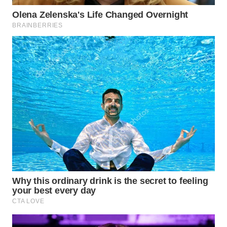
WN
SUMEDANG
WN
CIANJUR
WN
KEPULAUAN
SERIBU
WN
TANGERANG
WN
BINJAI
WN
CIREBON