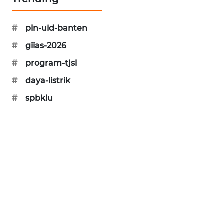
KARING
NEWS
#
pln-uid-banten
#
giias-2026
JURNAL
MARITIM
#
program-tjsl
#
daya-listrik
HUMBANG
#
spbklu
NEWS
GARONGGANG
NEWS
FISUELRI
ID
ENERGI
NEWS