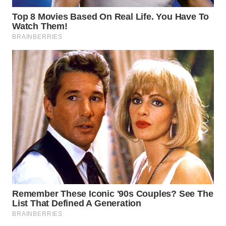
Wahana
Media
Group
WAHANA
NEWS
WAHANA
TANI
WAHANA
ADVOKAT
WAHANA
INFRASTRUKTUR
WAHANA
KONSUMEN