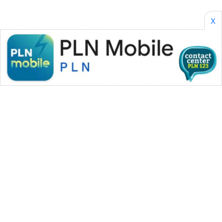
X
WAHANA MEDIA GROUP
|
|
|
WAHANA NEWS co
WAHANA TANI
WAHANA ADVOKAT