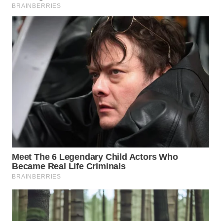
LANGKAT
WN
TAPANULI
SELATAN
WN
TANJUNG
LESUNG
WN
KARO
WN
SIMALUNGUN
WN
LABUHANBATU