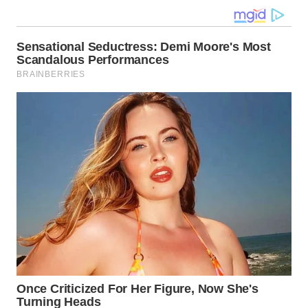
WN
MALUKU
WN
MALUT
WN
DAIRI
WN
DANAU
TOBA
WN
NIAS
WN