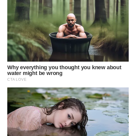
WN
TAPANULI
TENGAH
WN DELI
SERDANG
WN
TEBING
TINGGI
WN
PAKPAK
WN
KARAWANG
WN