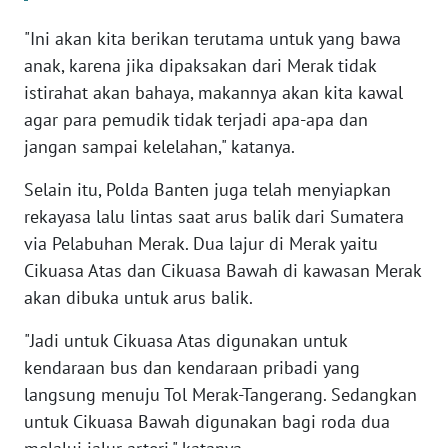
"Ini akan kita berikan terutama untuk yang bawa
WN
anak, karena jika dipaksakan dari Merak tidak
SERAMBI
istirahat akan bahaya, makannya akan kita kawal
agar para pemudik tidak terjadi apa-apa dan
WN
jangan sampai kelelahan," katanya.
JAMBI
Selain itu, Polda Banten juga telah menyiapkan
WN
rekayasa lalu lintas saat arus balik dari Sumatera
SULTRA
via Pelabuhan Merak. Dua lajur di Merak yaitu
Cikuasa Atas dan Cikuasa Bawah di kawasan Merak
WN
akan dibuka untuk arus balik.
NTB
"Jadi untuk Cikuasa Atas digunakan untuk
WN
kendaraan bus dan kendaraan pribadi yang
SULTENG
langsung menuju Tol Merak-Tangerang. Sedangkan
untuk Cikuasa Bawah digunakan bagi roda dua
WN
SULBAR