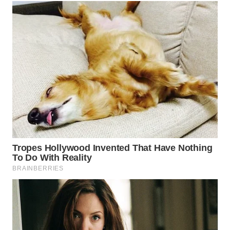
WAHANA
LISTRIK
WAHANA
TRAVEL
WAHANA
TV
WAHANANEWS
ID
WAHANANEWS
CO ID
WAHANANEWS
NET