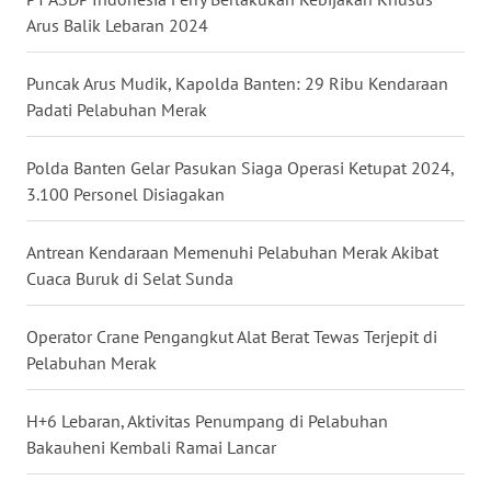
Arus Balik Lebaran 2024
WN
KALTARA
Puncak Arus Mudik, Kapolda Banten: 29 Ribu Kendaraan
Padati Pelabuhan Merak
WN
KALSEL
Polda Banten Gelar Pasukan Siaga Operasi Ketupat 2024,
3.100 Personel Disiagakan
WN
KALTIM
Antrean Kendaraan Memenuhi Pelabuhan Merak Akibat
Cuaca Buruk di Selat Sunda
WN
SULSEL
Operator Crane Pengangkut Alat Berat Tewas Terjepit di
Pelabuhan Merak
WN
GORONTALO
H+6 Lebaran, Aktivitas Penumpang di Pelabuhan
Bakauheni Kembali Ramai Lancar
WN
SULUT