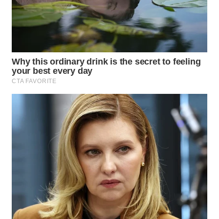
BEKASI
WN
BOGOR
WN
DEPOK
WN
TAPANULI
UTARA
WN
SAMOSIR
WN
PADANG
LAWAS