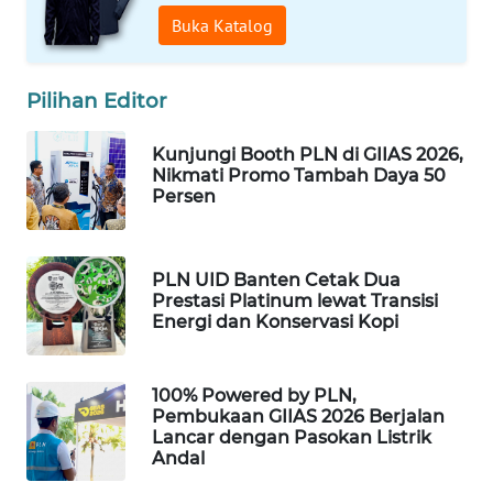
Buka Katalog
WAHANA
DESA
WISATA
Pilihan Editor
LAPAK
Kunjungi Booth PLN di GIIAS 2026,
WAHANA
Nikmati Promo Tambah Daya 50
Persen
Wahana
Network
PLN UID Banten Cetak Dua
Prestasi Platinum lewat Transisi
KONSUMEN
Energi dan Konservasi Kopi
LISTRIK
MASYARAKAT
100% Powered by PLN,
KELISTRIKAN
Pembukaan GIIAS 2026 Berjalan
Lancar dengan Pasokan Listrik
Andal
WALINKI