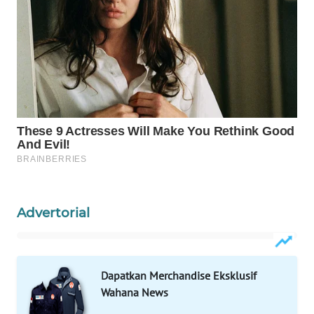
WAHANA
SPORT
WAHANA
UMKM
WAHANA
SELEB
WAHANA
PERSONA
Advertorial
WAHANA
OTOMOTIF
Dapatkan Merchandise Eksklusif
WAHANA
Wahana News
HEALTH