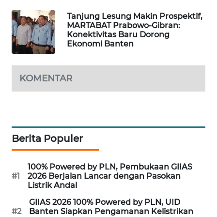
Tanjung Lesung Makin Prospektif,
PORTAL
MARTABAT Prabowo-Gibran:
KONSUMEN
Konektivitas Baru Dorong
Ekonomi Banten
FORWAMKI
KOMENTAR
ALPERKLINAS
FORJASIDA
TAMBANG
Berita Populer
NEWS
100% Powered by PLN, Pembukaan GIIAS
SITUNGIR
#1
2026 Berjalan Lancar dengan Pasokan
NEWS
Listrik Andal
GIIAS 2026 100% Powered by PLN, UID
SIDIKALANG
#2
Banten Siapkan Pengamanan Kelistrikan
NEWS