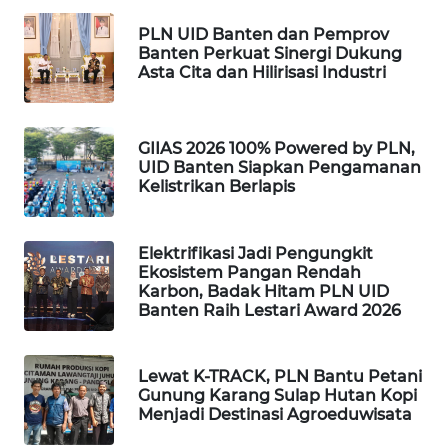
ID
PLN UID Banten dan Pemprov
MAWAKA
Banten Perkuat Sinergi Dukung
Asta Cita dan Hilirisasi Industri
ID
MARTABAT
NET
GIIAS 2026 100% Powered by PLN,
UID Banten Siapkan Pengamanan
Kelistrikan Berlapis
PLN
WATCH
Elektrifikasi Jadi Pengungkit
Ekosistem Pangan Rendah
MKLI
Karbon, Badak Hitam PLN UID
Banten Raih Lestari Award 2026
LPKKI
Lewat K-TRACK, PLN Bantu Petani
LKKI
Gunung Karang Sulap Hutan Kopi
Menjadi Destinasi Agroeduwisata
KOPEKLIN