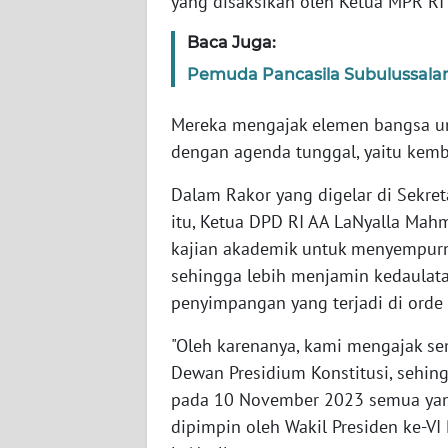
yang disaksikan oleh Ketua MPR RI
WN
Baca Juga:
SERAMBI
Pemuda Pancasila Subulussalam
WN
JAMBI
Mereka mengajak elemen bangsa u
dengan agenda tunggal, yaitu kemb
WN
Dalam Rakor yang digelar di Sekre
SULTRA
itu, Ketua DPD RI AA LaNyalla Mah
kajian akademik untuk menyempur
WN
NTB
sehingga lebih menjamin kedaulata
penyimpangan yang terjadi di orde
WN
SULTENG
"Oleh karenanya, kami mengajak 
Dewan Presidium Konstitusi, sehin
WN
pada 10 November 2023 semua yang
SULBAR
dipimpin oleh Wakil Presiden ke-VI