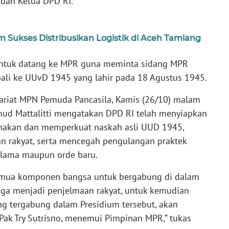
 dan Ketua DPD RI.
 Sukses Distribusikan Logistik di Aceh Tamiang
ntuk datang ke MPR guna meminta sidang MPR
ali ke UUvD 1945 yang lahir pada 18 Agustus 1945.
tariat MPN Pemuda Pancasila, Kamis (26/10) malam
mud Mattalitti mengatakan DPD RI telah menyiapkan
nakan dan memperkuat naskah asli UUD 1945,
n rakyat, serta mencegah pengulangan praktek
 lama maupun orde baru.
semua komponen bangsa untuk bergabung di dalam
gga menjadi penjelmaan rakyat, untuk kemudian
 tergabung dalam Presidium tersebut, akan
 Pak Try Sutrisno, menemui Pimpinan MPR,” tukas