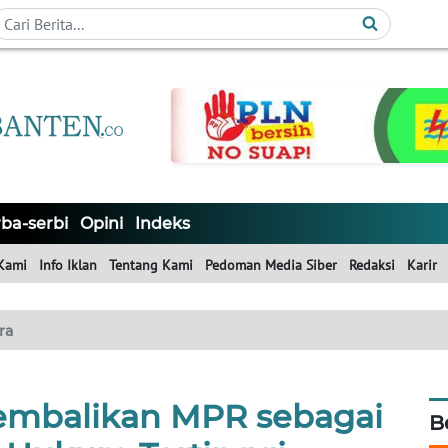
ba-serbi
Opini
Indeks
Kami
Info Iklan
Tentang Kami
Pedoman Media Siber
Redaksi
Karir
ra
Kembalikan MPR sebagai
B