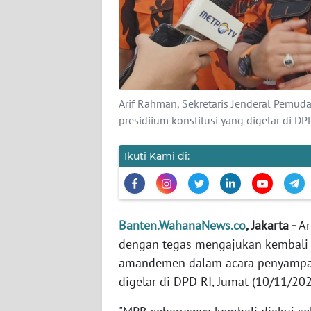
KARIR
DISCLAIMER
Wahana
Arif Rahman, Sekretaris Jenderal Pemu
News
presidiium konstitusi yang digelar di D
Regional
Ikuti Kami di:
WN
SUMUT
WN
Banten.WahanaNews.co
, Jakarta -
Ar
JAKARTA
dengan tegas mengajukan kembali
amandemen dalam acara penyampai
WN
JABAR
digelar di DPD RI, Jumat (10/11/202