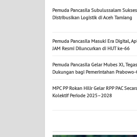
WN
Pemuda Pancasila Subulussalam Sukses
KALTARA
Distribusikan Logistik di Aceh Tamiang
WN
KALSEL
Pemuda Pancasila Masuki Era Digital, Apl
JAM Resmi Diluncurkan di HUT ke-66
WN
KALTIM
Pemuda Pancasila Gelar Mubes XI, Tega
Dukungan bagi Pemerintahan Prabowo-
WN
SULSEL
MPC PP Rokan Hilir Gelar RPP PAC Secar
WN
Kolektif Periode 2025–2028
GORONTALO
WN
SULUT