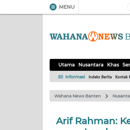
MENU
WAHANA
Tutup
TV
UTAMA
NUSANTARA
Utama
Nusantara
Khas
Ser
KHAS
Informasi
Indeks Berita
Kontak 
SERBA-
Wahana News Banten
Nusanta
SERBI
OPINI
Arif Rahman: 
Informasi