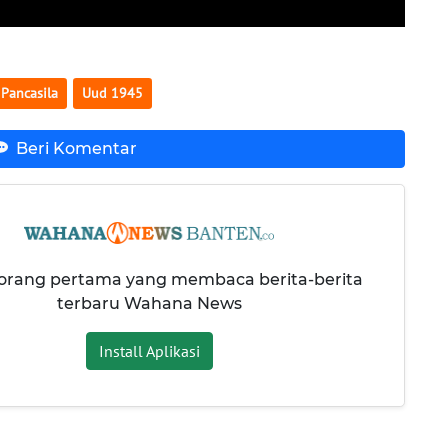
Pancasila
Uud 1945
Beri Komentar
 orang pertama yang membaca berita-berita
terbaru Wahana News
Install Aplikasi