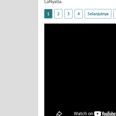
LaNyalla.
WN
BABEL
1
2
3
4
Selanjutnya
WN
SUMBAR
WN
SUMSEL
WN
BENGKULU
WN
LAMPUNG
WN
JATENG