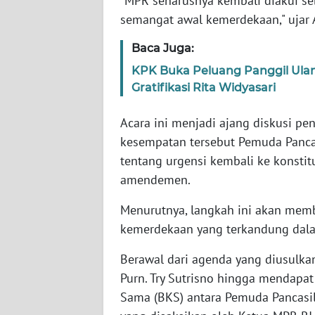
"MPR seharusnya kembali diakui s
WN
semangat awal kemerdekaan," ujar
BANTEN
Baca Juga:
WN
KPK Buka Peluang Panggil Ul
NTT
Gratifikasi Rita Widyasari
WN
Acara ini menjadi ajang diskusi pe
KEPRI
kesempatan tersebut Pemuda Panca
tentang urgensi kembali ke konstit
WN
PAPUA
amendemen.
Menurutnya, langkah ini akan memb
WN
kemerdekaan yang terkandung dalam
PAPUA
BARAT
Berawal dari agenda yang diusulkan
Purn. Try Sutrisno hingga mendapa
WN
RIAU
Sama (BKS) antara Pemuda Pancasil