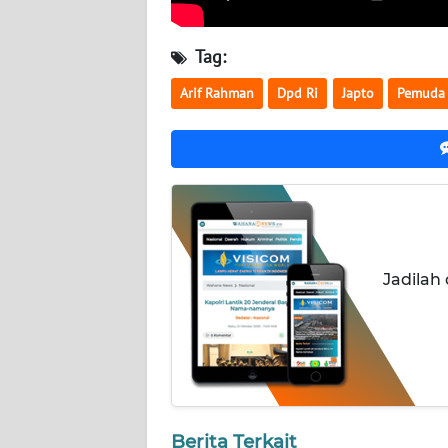
WN
NUSANTARA
Tag:
WN
Arif Rahman
Dpd Ri
Japto
Pemuda 
JOGJA
WN
JATIM
WN
BALI
Jadilah
WN
KALBAR
WN
KALTENG
Berita Terkait