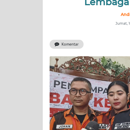
Lembaga 
INDEKS
Andr
BERITA
Jumat, 
KONTAK
KAMI
Komentar
INFO
IKLAN
TENTANG
KAMI
PEDOMAN
MEDIA
SIBER
REDAKSI