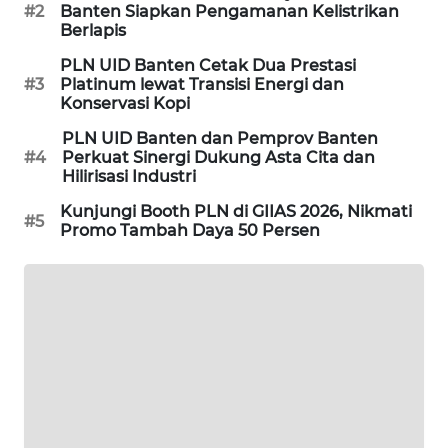
ID
#2
Banten Siapkan Pengamanan Kelistrikan
Berlapis
MAWAKA
PLN UID Banten Cetak Dua Prestasi
ID
#3
Platinum lewat Transisi Energi dan
Konservasi Kopi
MARTABAT
PLN UID Banten dan Pemprov Banten
NET
#4
Perkuat Sinergi Dukung Asta Cita dan
Hilirisasi Industri
PLN
Kunjungi Booth PLN di GIIAS 2026, Nikmati
#5
WATCH
Promo Tambah Daya 50 Persen
MKLI
LPKKI
LKKI
KOPEKLIN