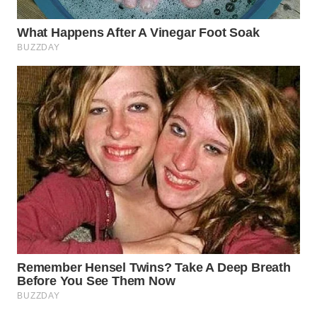
WN
TAPANULI
TENGAH
WN DELI
SERDANG
WN
TEBING
TINGGI
WN
PAKPAK
WN
KARAWANG
WN