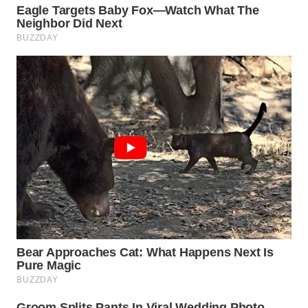
BEKASI
WN
BOGOR
WN
DEPOK
WN
TAPANULI
UTARA
WN
SAMOSIR
WN
PADANG
LAWAS