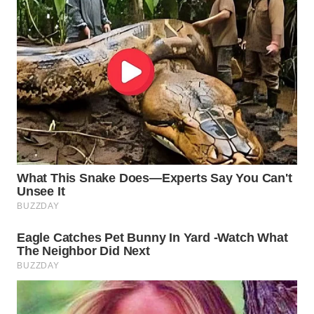
WN
INDRAMAYU
WN
KUNINGAN
WN
MAJALENGKA
WN
SUBANG
WN
SUKABUMI
WN
PURWAKARTA