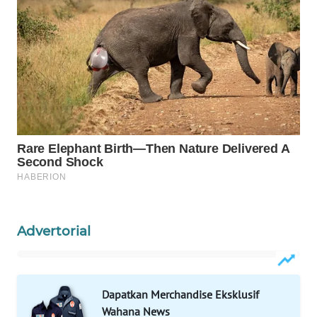
Wahana
Media
Group
WAHANA
NEWS
WAHANA
TANI
WAHANA
ADVOKAT
Advertorial
WAHANA
INFRASTRUKTUR
Dapatkan Merchandise Eksklusif
WAHANA
Wahana News
KONSUMEN