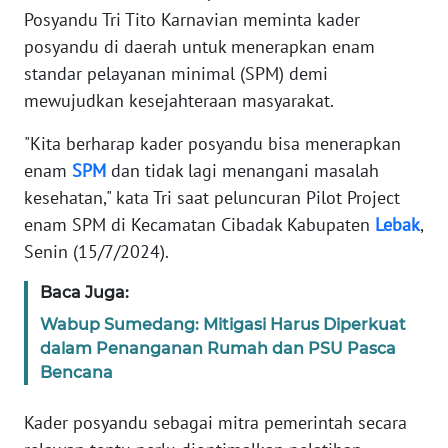
REDAKSI
Posyandu Tri Tito Karnavian meminta kader
posyandu di daerah untuk menerapkan enam
KARIR
standar pelayanan minimal (SPM) demi
mewujudkan kesejahteraan masyarakat.
DISCLAIMER
"Kita berharap kader posyandu bisa menerapkan
enam
SPM
dan tidak lagi menangani masalah
Wahana
News
kesehatan," kata Tri saat peluncuran Pilot Project
Regional
enam SPM di Kecamatan Cibadak Kabupaten
Lebak
,
Senin (15/7/2024).
WN
SUMUT
Baca Juga:
Wabup Sumedang: Mitigasi Harus Diperkuat
WN
dalam Penanganan Rumah dan PSU Pasca
JAKARTA
Bencana
WN
Kader posyandu sebagai mitra pemerintah secara
JABAR