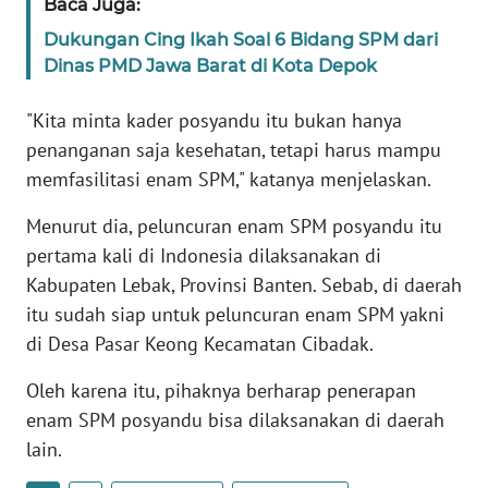
Baca Juga:
Dukungan Cing Ikah Soal 6 Bidang SPM dari
WN
Dinas PMD Jawa Barat di Kota Depok
SERAMBI
"Kita minta kader posyandu itu bukan hanya
WN
penanganan saja kesehatan, tetapi harus mampu
JAMBI
memfasilitasi enam SPM," katanya menjelaskan.
WN
Menurut dia, peluncuran enam SPM posyandu itu
SULTRA
pertama kali di Indonesia dilaksanakan di
Kabupaten Lebak, Provinsi Banten. Sebab, di daerah
WN
itu sudah siap untuk peluncuran enam SPM yakni
NTB
di Desa Pasar Keong Kecamatan Cibadak.
WN
Oleh karena itu, pihaknya berharap penerapan
SULTENG
enam SPM posyandu bisa dilaksanakan di daerah
lain.
WN
SULBAR