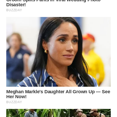
WN
SUMEDANG
WN
CIANJUR
WN
KEPULAUAN
SERIBU
WN
TANGERANG
WN
BINJAI
WN
CIREBON