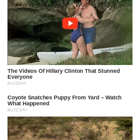
WN
NATUNA
WN
BINTAN
WN
MANDALIKA
WN
LIKUPANG
WN
LABUANBAJO
WN
BORNEO