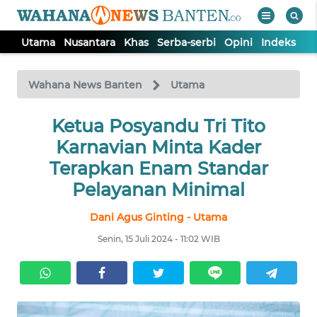
Utama
Nusantara
Khas
Serba-serbi
Opini
Indeks
WAHANA
Tutup
TV
Wahana News Banten
Utama
UTAMA
Ketua Posyandu Tri Tito
Karnavian Minta Kader
NUSANTARA
Terapkan Enam Standar
Pelayanan Minimal
KHAS
Dani Agus Ginting - Utama
Senin, 15 Juli 2024 - 11:02 WIB
SERBA-
SERBI
OPINI