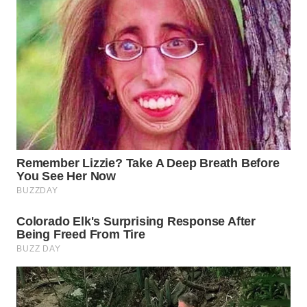
WN
PRIANGAN
TIMUR
WN
SEMARANG
WN
SOLO
WN
BOROBUDUR
WN
MADURA
WN
SURABAYA