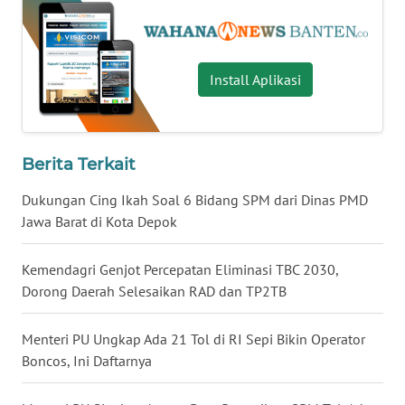
WN
NUSANTARA
Install Aplikasi
WN
JOGJA
Berita Terkait
WN
JATIM
Dukungan Cing Ikah Soal 6 Bidang SPM dari Dinas PMD
Jawa Barat di Kota Depok
WN
BALI
Kemendagri Genjot Percepatan Eliminasi TBC 2030,
Dorong Daerah Selesaikan RAD dan TP2TB
WN
KALBAR
Menteri PU Ungkap Ada 21 Tol di RI Sepi Bikin Operator
Boncos, Ini Daftarnya
WN
KALTENG