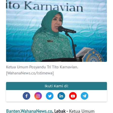
Informasi
INDEKS
BERITA
KONTAK
KAMI
INFO
IKLAN
Ketua Umum Posyandu Tri Tito Karnavian.
[WahanaNews.co/Istimewa]
TENTANG
KAMI
Ikuti Kami di:
PEDOMAN
MEDIA
SIBER
Banten.WahanaNews.co
, Lebak -
Ketua Umum