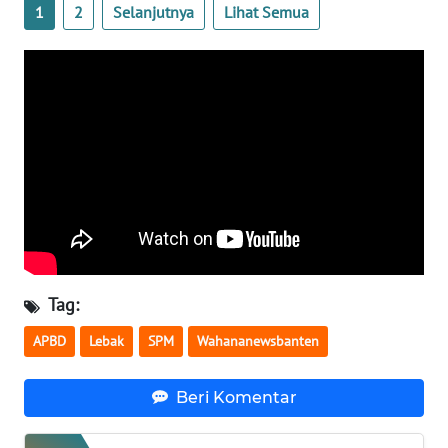
1
2
Selanjutnya
Lihat Semua
WN
BABEL
WN
SUMBAR
WN
SUMSEL
WN
BENGKULU
Tag:
APBD
Lebak
SPM
Wahananewsbanten
WN
LAMPUNG
Beri Komentar
WN
JATENG