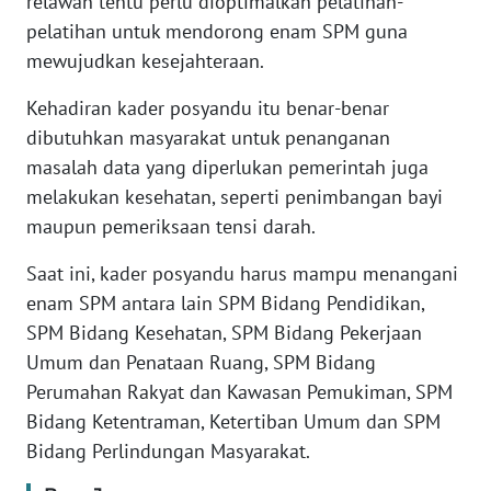
relawan tentu perlu dioptimalkan pelatihan-
pelatihan untuk mendorong enam SPM guna
WN
mewujudkan kesejahteraan.
BANTEN
Kehadiran kader posyandu itu benar-benar
WN
dibutuhkan masyarakat untuk penanganan
NTT
masalah data yang diperlukan pemerintah juga
melakukan kesehatan, seperti penimbangan bayi
WN
KEPRI
maupun pemeriksaan tensi darah.
Saat ini, kader posyandu harus mampu menangani
WN
enam SPM antara lain SPM Bidang Pendidikan,
PAPUA
SPM Bidang Kesehatan, SPM Bidang Pekerjaan
Umum dan Penataan Ruang, SPM Bidang
WN
PAPUA
Perumahan Rakyat dan Kawasan Pemukiman, SPM
BARAT
Bidang Ketentraman, Ketertiban Umum dan SPM
Bidang Perlindungan Masyarakat.
WN
RIAU