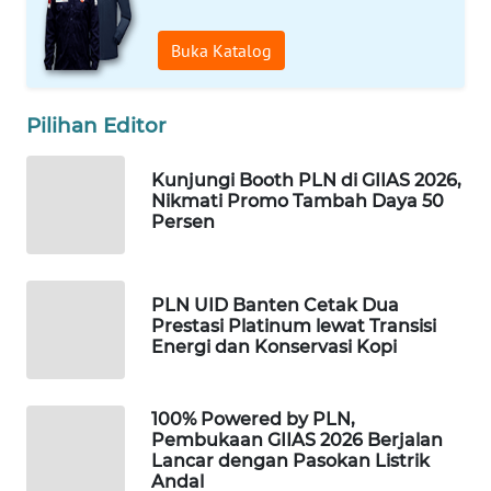
Buka Katalog
WAHANA
LISTRIK
Pilihan Editor
WAHANA
TRAVEL
Kunjungi Booth PLN di GIIAS 2026,
Nikmati Promo Tambah Daya 50
WAHANA
Persen
TV
WAHANANEWS
PLN UID Banten Cetak Dua
ID
Prestasi Platinum lewat Transisi
Energi dan Konservasi Kopi
WAHANANEWS
CO ID
100% Powered by PLN,
Pembukaan GIIAS 2026 Berjalan
WAHANANEWS
Lancar dengan Pasokan Listrik
NET
Andal