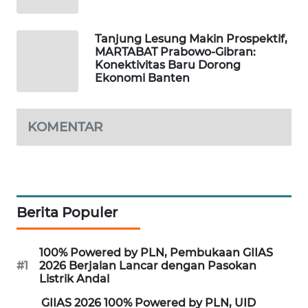
WAHANA
Tanjung Lesung Makin Prospektif,
DESA
MARTABAT Prabowo-Gibran:
WISATA
Konektivitas Baru Dorong
Ekonomi Banten
LAPAK
WAHANA
KOMENTAR
Wahana
Network
KONSUMEN
LISTRIK
Berita Populer
MASYARAKAT
100% Powered by PLN, Pembukaan GIIAS
KELISTRIKAN
#1
2026 Berjalan Lancar dengan Pasokan
Listrik Andal
WALINKI
GIIAS 2026 100% Powered by PLN, UID