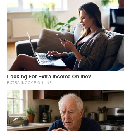
WN
MALUKU
WN
MALUT
WN
DAIRI
WN
DANAU
TOBA
WN
NIAS
WN