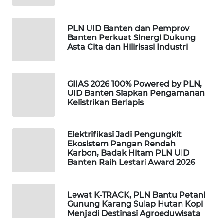
WAHANA
PLN UID Banten dan Pemprov
SPORT
Banten Perkuat Sinergi Dukung
Asta Cita dan Hilirisasi Industri
WAHANA
UMKM
GIIAS 2026 100% Powered by PLN,
UID Banten Siapkan Pengamanan
WAHANA
Kelistrikan Berlapis
SELEB
WAHANA
Elektrifikasi Jadi Pengungkit
PERSONA
Ekosistem Pangan Rendah
Karbon, Badak Hitam PLN UID
Banten Raih Lestari Award 2026
WAHANA
OTOMOTIF
Lewat K-TRACK, PLN Bantu Petani
WAHANA
Gunung Karang Sulap Hutan Kopi
HEALTH
Menjadi Destinasi Agroeduwisata