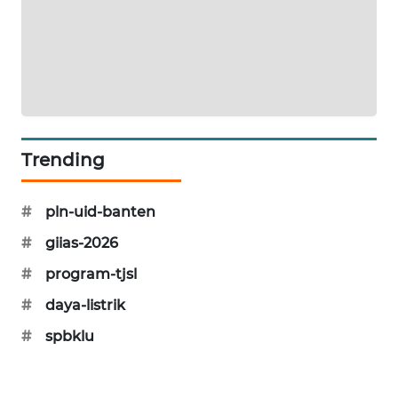
PORTAL
KONSUMEN
FORWAMKI
ALPERKLINAS
Trending
FORJASIDA
#
pln-uid-banten
TAMBANG
#
giias-2026
NEWS
#
program-tjsl
#
daya-listrik
SITUNGIR
NEWS
#
spbklu
SIDIKALANG
NEWS