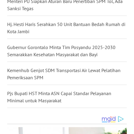
Menteri PU Siapkan Aturan Baru Penertiban SPM Tol, Ada
Sanksi Tegas
WN
KALTARA
Hj. Hesti Haris Serahkan 50 Unit Bantuan Bedah Rumah di
Kota Jambi
WN
KALSEL
Gubernur Gorontalo Minta Tim Posyandu 2025-2030
Semarakkan Kesehatan Masyarakat dan Bayi
WN
KALTIM
Kemenhub Genjot SDM Transportasi Air Lewat Pelatihan
Pemeriksaan SPM
WN
SULSEL
Pjs Bupati HST Minta ASN Capai Standar Pelayanan
Minimal untuk Masyarakat
WN
GORONTALO
WN
SULUT