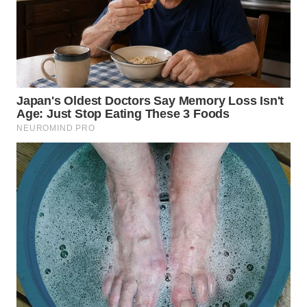
LANGKAT
WN
TAPANULI
SELATAN
WN
TANJUNG
LESUNG
WN
KARO
WN
SIMALUNGUN
WN
LABUHANBATU