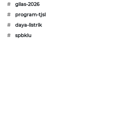
#
giias-2026
SIBARAGAS
#
program-tjsl
NEWS
#
daya-listrik
#
spbklu
METRO
SIANTAR
NEWS
METRO
MEDAN
NEWS
METRO
JAKARTA
NEWS
KRT
NEWS