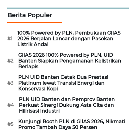
ID
Berita Populer
MAWAKA
ID
100% Powered by PLN, Pembukaan GIIAS
#1
2026 Berjalan Lancar dengan Pasokan
MARTABAT
Listrik Andal
NET
GIIAS 2026 100% Powered by PLN, UID
#2
Banten Siapkan Pengamanan Kelistrikan
PLN
Berlapis
WATCH
PLN UID Banten Cetak Dua Prestasi
#3
Platinum lewat Transisi Energi dan
MKLI
Konservasi Kopi
PLN UID Banten dan Pemprov Banten
LPKKI
#4
Perkuat Sinergi Dukung Asta Cita dan
Hilirisasi Industri
LKKI
Kunjungi Booth PLN di GIIAS 2026, Nikmati
#5
Promo Tambah Daya 50 Persen
KOPEKLIN