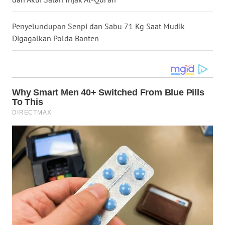
WN
Penyelundupan Senpi dan Sabu 71 Kg Saat Mudik
MALUKU
Digagalkan Polda Banten
WN
MALUT
WN
DAIRI
WN
DANAU
TOBA
WN
NIAS
WN