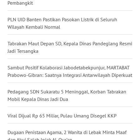
Pembangkit
WN
KALTARA
PLN UID Banten Pastikan Pasokan Listrik di Seluruh
Wilayah Kembali Normal
WN
KALSEL
Tabrakan Maut Depan SD, Kepala Dinas Pandeglang Resmi
Jadi Tersangka
WN
KALTIM
Sambut Positif Kolaborasi Jabodetabekpunjur, MARTABAT
Prabowo-Gibran: Saatnya Integrasi Antarwilayah Diperkuat
WN
SULSEL
Pedagang SDN Sukaratu 5 Meninggal, Korban Tabrakan
Mobil Kepala Dinas Jadi Dua
WN
GORONTALO
Viral Dijual Rp 65 Miliar, Pulau Umang Disegel KKP
WN
Dugaan Penistaan Agama, 2 Wanita di Lebak Minta Maaf
SULUT
dan Akui Salah Injak Al-Qur'an