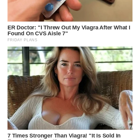
LANGKAT
WN
TAPANULI
SELATAN
WN
TANJUNG
LESUNG
WN
KARO
WN
SIMALUNGUN
WN
LABUHANBATU