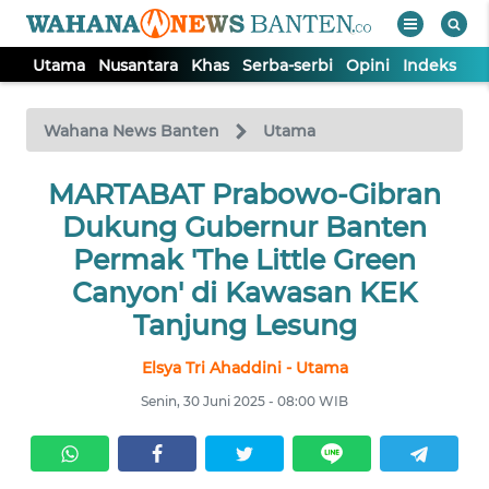
Utama
Nusantara
Khas
Serba-serbi
Opini
Indeks
WAHANA
Tutup
TV
Wahana News Banten
Utama
UTAMA
MARTABAT Prabowo-Gibran
Dukung Gubernur Banten
NUSANTARA
Permak 'The Little Green
Canyon' di Kawasan KEK
KHAS
Tanjung Lesung
Elsya Tri Ahaddini - Utama
SERBA-
SERBI
Senin, 30 Juni 2025 - 08:00 WIB
OPINI