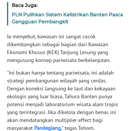
Baca Juga:
PLN Pulihkan Sistem Kelistrikan Banten Pasca
WN
SERAMBI
Gangguan Pembangkit
Ia menyebut, kawasan ini sangat cocok
WN
JAMBI
dikembangkan sebagai bagian dari Kawasan
Ekonomi Khusus (KEK) Tanjung Lesung yang
WN
mengusung konsep pariwisata berkelanjutan.
SULTRA
"Ini bukan hanya tentang pariwisata, ini adalah
strategi pembangunan wilayah yang cerdas.
WN
NTB
Dengan koneksi langsung ke laut dan kekayaan
ekologis yang luar biasa, Tahura Banten punya
WN
potensi menjadi laboratorium wisata alam tropis
SULTENG
yang terintegrasi. Jika dikelola dengan benar, ini
akan mendatangkan multiplier effect bagi
WN
masyarakat
Pandeglang
," tegas Tohom.
SULBAR