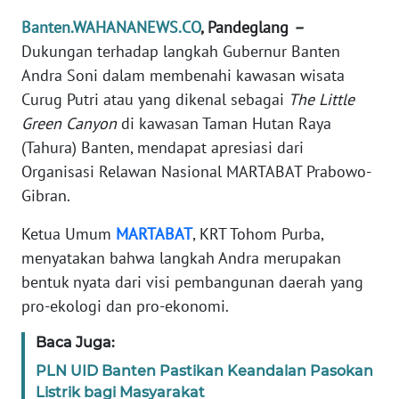
REDAKSI
Banten.WAHANANEWS.CO
, Pandeglang
–
Dukungan terhadap langkah Gubernur Banten
KARIR
Andra Soni dalam membenahi kawasan wisata
Curug Putri atau yang dikenal sebagai
The Little
DISCLAIMER
Green Canyon
di kawasan Taman Hutan Raya
(Tahura) Banten, mendapat apresiasi dari
Wahana
News
Organisasi Relawan Nasional MARTABAT Prabowo-
Regional
Gibran.
Ketua Umum
MARTABAT
, KRT Tohom Purba,
WN
SUMUT
menyatakan bahwa langkah Andra merupakan
bentuk nyata dari visi pembangunan daerah yang
WN
pro-ekologi dan pro-ekonomi.
JAKARTA
Baca Juga:
WN
PLN UID Banten Pastikan Keandalan Pasokan
JABAR
Listrik bagi Masyarakat