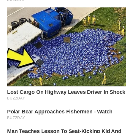
WN
SUMEDANG
WN
CIANJUR
WN
KEPULAUAN
SERIBU
WN
TANGERANG
WN
BINJAI
WN
CIREBON