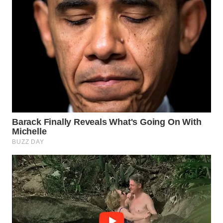
WN
PRIANGAN
TIMUR
WN
SEMARANG
WN
SOLO
WN
BOROBUDUR
WN
MADURA
WN
SURABAYA