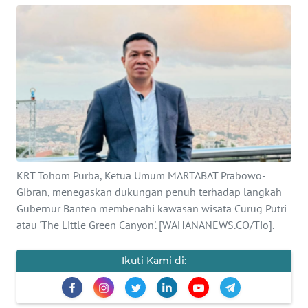
Informasi
INDEKS
BERITA
KONTAK
KAMI
INFO
IKLAN
KRT Tohom Purba, Ketua Umum MARTABAT Prabowo-
Gibran, menegaskan dukungan penuh terhadap langkah
TENTANG
Gubernur Banten membenahi kawasan wisata Curug Putri
KAMI
atau 'The Little Green Canyon'. [WAHANANEWS.CO/Tio].
PEDOMAN
Ikuti Kami di:
MEDIA
SIBER