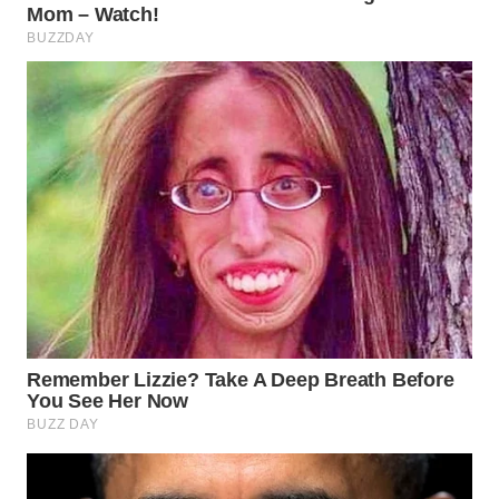
WN
INDRAMAYU
WN
KUNINGAN
WN
MAJALENGKA
WN
SUBANG
WN
SUKABUMI
WN
PURWAKARTA