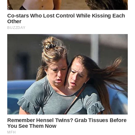
Wahana
Media
Group
WAHANA
NEWS
WAHANA
TANI
WAHANA
ADVOKAT
WAHANA
INFRASTRUKTUR
WAHANA
KONSUMEN