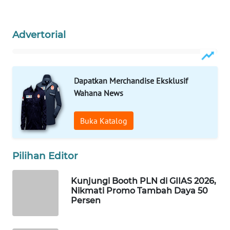
WAHANA
Advertorial
LISTRIK
WAHANA
TRAVEL
Dapatkan Merchandise Eksklusif
Wahana News
WAHANA
TV
Buka Katalog
WAHANANEWS
ID
Pilihan Editor
WAHANANEWS
Kunjungi Booth PLN di GIIAS 2026,
CO ID
Nikmati Promo Tambah Daya 50
Persen
WAHANANEWS
NET