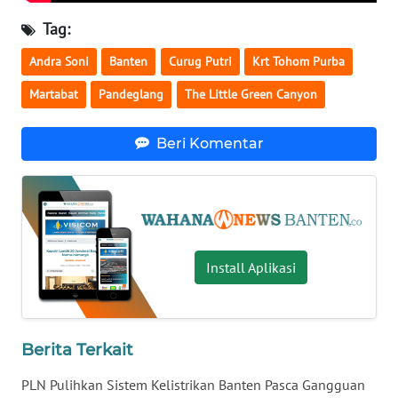
Tag:
WN
NUSANTARA
Andra Soni
Banten
Curug Putri
Krt Tohom Purba
Martabat
Pandeglang
The Little Green Canyon
WN
JOGJA
Beri Komentar
WN
JATIM
WN
BALI
Install Aplikasi
WN
KALBAR
Berita Terkait
WN
PLN Pulihkan Sistem Kelistrikan Banten Pasca Gangguan
KALTENG