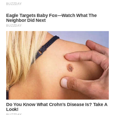
BEKASI
WN
BOGOR
WN
DEPOK
WN
TAPANULI
UTARA
WN
SAMOSIR
WN
PADANG
LAWAS