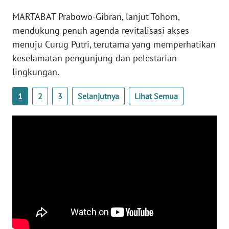
MARTABAT Prabowo-Gibran, lanjut Tohom,
WN
mendukung penuh agenda revitalisasi akses
BABEL
menuju Curug Putri, terutama yang memperhatikan
keselamatan pengunjung dan pelestarian
WN
lingkungan.
SUMBAR
1
2
3
Selanjutnya
Lihat Semua
WN
SUMSEL
WN
BENGKULU
WN
LAMPUNG
WN
JATENG