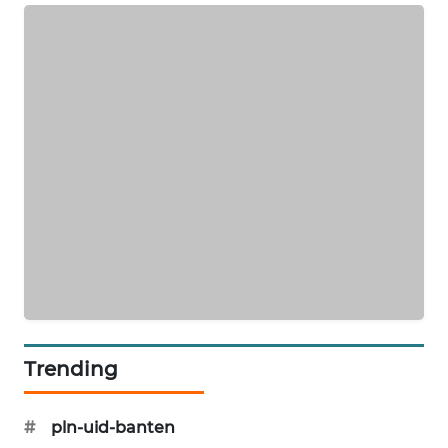
PORTAL
KONSUMEN
FORWAMKI
ALPERKLINAS
FORJASIDA
TAMBANG
NEWS
SITUNGIR
Trending
NEWS
SIDIKALANG
#
pln-uid-banten
NEWS