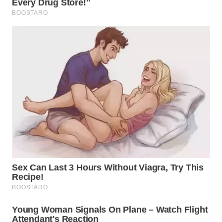
WN
TAPANULI
TENGAH
WN DELI
SERDANG
WN
TEBING
TINGGI
WN
PAKPAK
WN
KARAWANG
WN