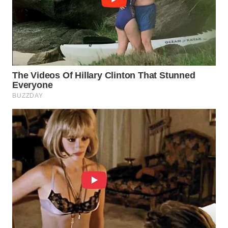
WN
NATUNA
WN
BINTAN
WN
MANDALIKA
WN
LIKUPANG
WN
LABUANBAJO
WN
BORNEO