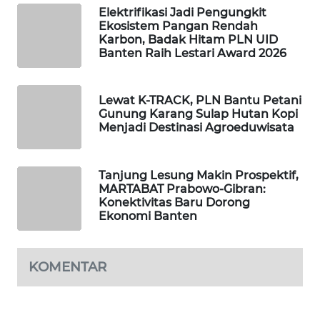
Elektrifikasi Jadi Pengungkit
Ekosistem Pangan Rendah
WAHANA
Karbon, Badak Hitam PLN UID
DESA
Banten Raih Lestari Award 2026
WISATA
LAPAK
Lewat K-TRACK, PLN Bantu Petani
WAHANA
Gunung Karang Sulap Hutan Kopi
Menjadi Destinasi Agroeduwisata
Wahana
Network
Tanjung Lesung Makin Prospektif,
MARTABAT Prabowo-Gibran:
KONSUMEN
Konektivitas Baru Dorong
LISTRIK
Ekonomi Banten
MASYARAKAT
KOMENTAR
KELISTRIKAN
WALINKI