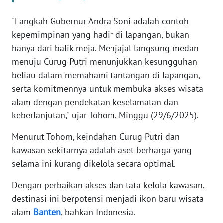
WN
"Langkah Gubernur Andra Soni adalah contoh
BANTEN
kepemimpinan yang hadir di lapangan, bukan
hanya dari balik meja. Menjajal langsung medan
WN
menuju Curug Putri menunjukkan kesungguhan
NTT
beliau dalam memahami tantangan di lapangan,
serta komitmennya untuk membuka akses wisata
WN
alam dengan pendekatan keselamatan dan
KEPRI
keberlanjutan," ujar Tohom, Minggu (29/6/2025).
WN
Menurut Tohom, keindahan Curug Putri dan
PAPUA
kawasan sekitarnya adalah aset berharga yang
selama ini kurang dikelola secara optimal.
WN
PAPUA
Dengan perbaikan akses dan tata kelola kawasan,
BARAT
destinasi ini berpotensi menjadi ikon baru wisata
alam
Banten
, bahkan Indonesia.
WN
RIAU