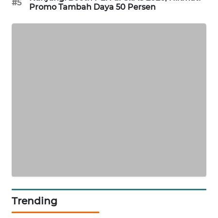
ID
#5
Promo Tambah Daya 50 Persen
MAWAKA
ID
MARTABAT
NET
PLN
WATCH
MKLI
LPKKI
LKKI
Trending
KOPEKLIN