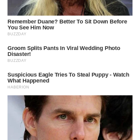
WN
SUMEDANG
WN
CIANJUR
WN
KEPULAUAN
SERIBU
WN
TANGERANG
WN
BINJAI
WN
CIREBON