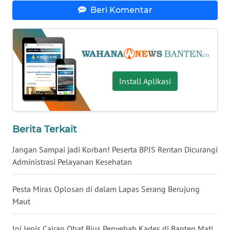
Beri Komentar
WN
NUSANTARA
WN
JOGJA
Install Aplikasi
WN
JATIM
Berita Terkait
WN
BALI
Jangan Sampai jadi Korban! Peserta BPJS Rentan Dicurangi
Administrasi Pelayanan Kesehatan
WN
KALBAR
Pesta Miras Oplosan di dalam Lapas Serang Berujung
Maut
WN
KALTENG
Ini Jenis Cairan Obat Bius Penyebab Kades di Banten Mati,