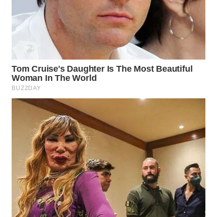
WN
INDRAMAYU
WN
KUNINGAN
WN
MAJALENGKA
WN
SUBANG
WN
SUKABUMI
WN
PURWAKARTA