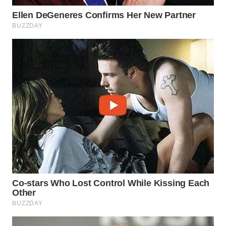
LANGKAT
WN
TAPANULI
SELATAN
WN
TANJUNG
LESUNG
WN
KARO
WN
SIMALUNGUN
WN
LABUHANBATU