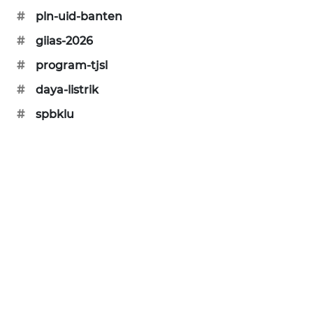
#
pln-uid-banten
PORTAL
#
giias-2026
KONSUMEN
#
program-tjsl
FORWAMKI
#
daya-listrik
#
spbklu
ALPERKLINAS
FORJASIDA
TAMBANG
NEWS
SITUNGIR
NEWS
SIDIKALANG
NEWS