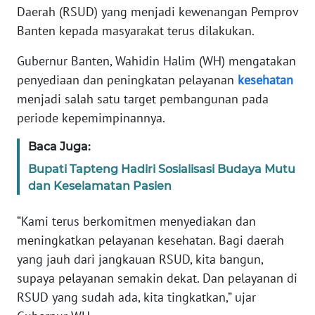
REDAKSI
Daerah (RSUD) yang menjadi kewenangan Pemprov
Banten kepada masyarakat terus dilakukan.
KARIR
Gubernur Banten, Wahidin Halim (WH) mengatakan
penyediaan dan peningkatan pelayanan
kesehatan
DISCLAIMER
menjadi salah satu target pembangunan pada
periode kepemimpinannya.
Wahana
News
Baca Juga:
Regional
Bupati Tapteng Hadiri Sosialisasi Budaya Mutu
WN
dan Keselamatan Pasien
SUMUT
“Kami terus berkomitmen menyediakan dan
WN
meningkatkan pelayanan kesehatan. Bagi daerah
JAKARTA
yang jauh dari jangkauan RSUD, kita bangun,
supaya pelayanan semakin dekat. Dan pelayanan di
WN
RSUD yang sudah ada, kita tingkatkan,” ujar
JABAR