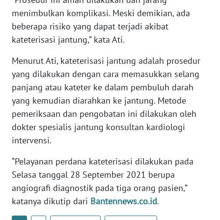
menimbulkan komplikasi. Meski demikian, ada
beberapa risiko yang dapat terjadi akibat
WN
SERAMBI
kateterisasi jantung,” kata Ati.
Menurut Ati, kateterisasi jantung adalah prosedur
WN
JAMBI
yang dilakukan dengan cara memasukkan selang
panjang atau kateter ke dalam pembuluh darah
WN
yang kemudian diarahkan ke jantung. Metode
SULTRA
pemeriksaan dan pengobatan ini dilakukan oleh
dokter spesialis jantung konsultan kardiologi
WN
intervensi.
NTB
“Pelayanan perdana kateterisasi dilakukan pada
WN
Selasa tanggal 28 September 2021 berupa
SULTENG
angiografi diagnostik pada tiga orang pasien,”
katanya dikutip dari
Bantennews.co.id
.
WN
SULBAR