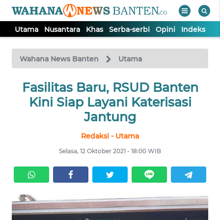
Utama
Nusantara
Khas
Serba-serbi
Opini
Indeks
WAHANA
Tutup
TV
Wahana News Banten
Utama
UTAMA
Fasilitas Baru, RSUD Banten
Kini Siap Layani Katerisasi
NUSANTARA
Jantung
Redaksi - Utama
KHAS
Selasa, 12 Oktober 2021 - 18:00 WIB
SERBA-
SERBI
OPINI