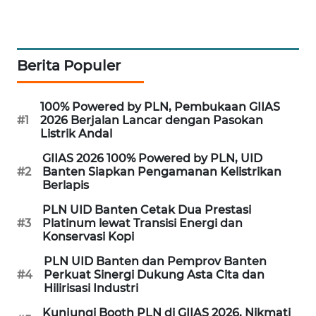
WAHANA
DESA
WISATA
Berita Populer
LAPAK
100% Powered by PLN, Pembukaan GIIAS
WAHANA
#1
2026 Berjalan Lancar dengan Pasokan
Listrik Andal
Wahana
GIIAS 2026 100% Powered by PLN, UID
Network
#2
Banten Siapkan Pengamanan Kelistrikan
Berlapis
KONSUMEN
PLN UID Banten Cetak Dua Prestasi
LISTRIK
#3
Platinum lewat Transisi Energi dan
Konservasi Kopi
MASYARAKAT
PLN UID Banten dan Pemprov Banten
KELISTRIKAN
#4
Perkuat Sinergi Dukung Asta Cita dan
Hilirisasi Industri
WALINKI
Kunjungi Booth PLN di GIIAS 2026, Nikmati