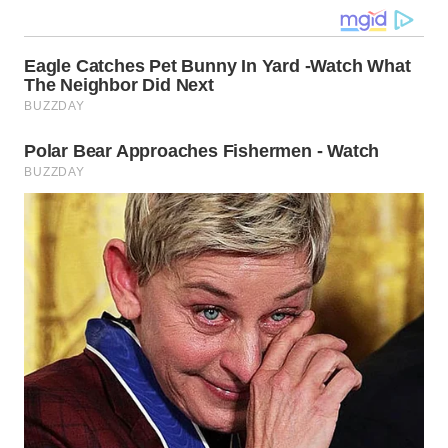
WN
MALUKU
WN
MALUT
WN
DAIRI
WN
DANAU
TOBA
WN
NIAS
WN