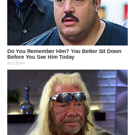
BEKASI
WN
BOGOR
WN
DEPOK
WN
TAPANULI
UTARA
WN
SAMOSIR
WN
PADANG
LAWAS