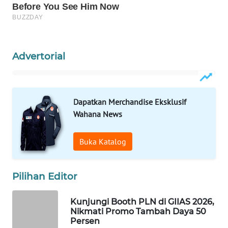
Wahana
Media
Group
Advertorial
WAHANA
NEWS
Dapatkan Merchandise Eksklusif
WAHANA
TANI
Wahana News
WAHANA
Buka Katalog
ADVOKAT
Pilihan Editor
WAHANA
INFRASTRUKTUR
Kunjungi Booth PLN di GIIAS 2026,
Nikmati Promo Tambah Daya 50
WAHANA
Persen
KONSUMEN