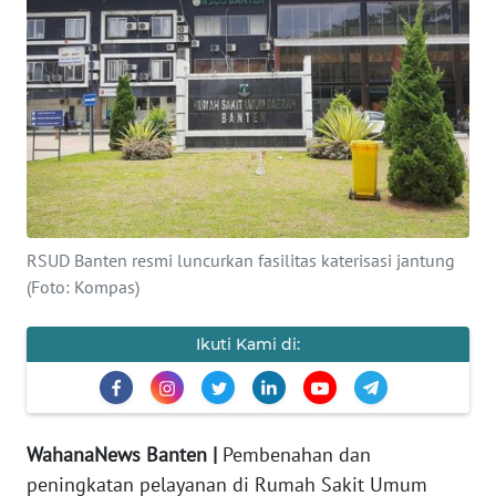
Informasi
INDEKS
BERITA
KONTAK
KAMI
INFO
RSUD Banten resmi luncurkan fasilitas katerisasi jantung
IKLAN
(Foto: Kompas)
TENTANG
Ikuti Kami di:
KAMI
PEDOMAN
MEDIA
WahanaNews Banten |
Pembenahan dan
SIBER
peningkatan pelayanan di Rumah Sakit Umum