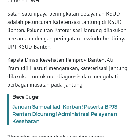
Gubernur WH.
WN
Salah satu upaya peningkatan pelayanan RSUD
BANTEN
adalah peluncuran Kateterisasi Jantung di RSUD
Banten. Peluncuran Kateterisasi Jantung dilakukan
WN
bersamaan dengan peringatan sewindu berdirinya
NTT
UPT RSUD Banten.
WN
Kepala Dinas Kesehatan Pemprov Banten, Ati
KEPRI
Pramudji Hastuti mengatakan, kateterisasi jantung
dilakukan untuk mendiagnosis dan mengobati
WN
berbagai masalah pada jantung.
PAPUA
Baca Juga:
WN
Jangan Sampai jadi Korban! Peserta BPJS
PAPUA
Rentan Dicurangi Administrasi Pelayanan
BARAT
Kesehatan
WN
“Prosedur ini aman dilakukan dan jarang
RIAU