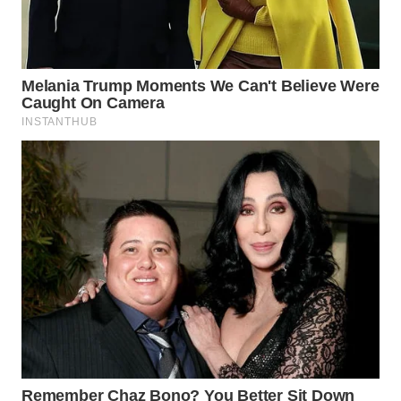
WN
NATUNA
WN
BINTAN
WN
MANDALIKA
WN
LIKUPANG
WN
LABUANBAJO
WN
BORNEO