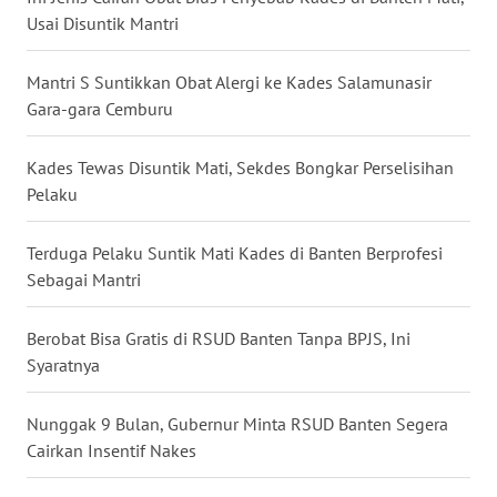
Usai Disuntik Mantri
WN
KALTARA
Mantri S Suntikkan Obat Alergi ke Kades Salamunasir
Gara-gara Cemburu
WN
KALSEL
Kades Tewas Disuntik Mati, Sekdes Bongkar Perselisihan
Pelaku
WN
KALTIM
Terduga Pelaku Suntik Mati Kades di Banten Berprofesi
Sebagai Mantri
WN
SULSEL
Berobat Bisa Gratis di RSUD Banten Tanpa BPJS, Ini
Syaratnya
WN
GORONTALO
Nunggak 9 Bulan, Gubernur Minta RSUD Banten Segera
Cairkan Insentif Nakes
WN
SULUT