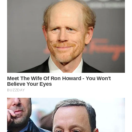
WN
TAPANULI
TENGAH
WN DELI
SERDANG
WN
TEBING
TINGGI
WN
PAKPAK
WN
KARAWANG
WN