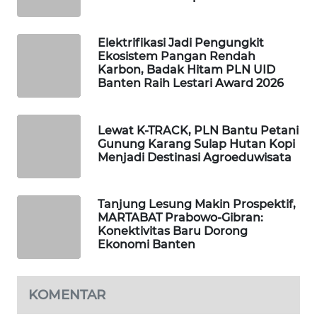
WAHANA
Elektrifikasi Jadi Pengungkit
SPORT
Ekosistem Pangan Rendah
Karbon, Badak Hitam PLN UID
Banten Raih Lestari Award 2026
WAHANA
UMKM
Lewat K-TRACK, PLN Bantu Petani
WAHANA
Gunung Karang Sulap Hutan Kopi
SELEB
Menjadi Destinasi Agroeduwisata
WAHANA
PERSONA
Tanjung Lesung Makin Prospektif,
MARTABAT Prabowo-Gibran:
Konektivitas Baru Dorong
WAHANA
Ekonomi Banten
OTOMOTIF
WAHANA
KOMENTAR
HEALTH