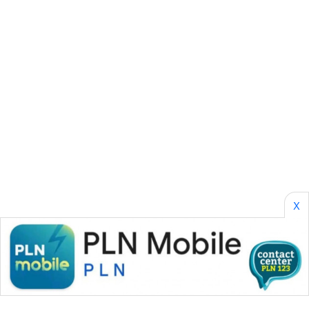
SONYA
ASA
NEWS
X