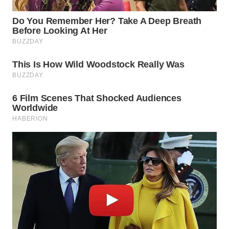
WN
PRIANGAN
TIMUR
WN
SEMARANG
WN
SOLO
WN
BOROBUDUR
WN
MADURA
WN
SURABAYA