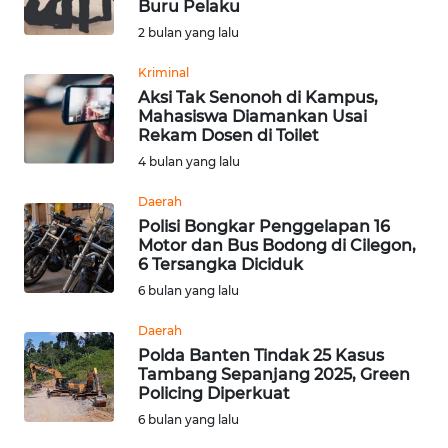
Buru Pelaku
Informasi
2 bulan yang lalu
INDEKS
Kriminal
BERITA
Aksi Tak Senonoh di Kampus,
Mahasiswa Diamankan Usai
Rekam Dosen di Toilet
KONTAK
4 bulan yang lalu
KAMI
Daerah
INFO
Polisi Bongkar Penggelapan 16
IKLAN
Motor dan Bus Bodong di Cilegon,
6 Tersangka Diciduk
TENTANG
6 bulan yang lalu
KAMI
Daerah
Polda Banten Tindak 25 Kasus
PEDOMAN
Tambang Sepanjang 2025, Green
MEDIA
Policing Diperkuat
SIBER
6 bulan yang lalu