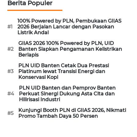
Berita Populer
WN
INDRAMAYU
100% Powered by PLN, Pembukaan GIIAS
#1
2026 Berjalan Lancar dengan Pasokan
Listrik Andal
WN
KUNINGAN
GIIAS 2026 100% Powered by PLN, UID
#2
Banten Siapkan Pengamanan Kelistrikan
Berlapis
WN
MAJALENGKA
PLN UID Banten Cetak Dua Prestasi
#3
Platinum lewat Transisi Energi dan
Konservasi Kopi
WN
SUBANG
PLN UID Banten dan Pemprov Banten
#4
Perkuat Sinergi Dukung Asta Cita dan
Hilirisasi Industri
WN
SUKABUMI
Kunjungi Booth PLN di GIIAS 2026, Nikmati
#5
Promo Tambah Daya 50 Persen
WN
PURWAKARTA