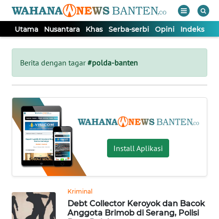
Utama
Nusantara
Khas
Serba-serbi
Opini
Indeks
WAHANA
Tutup
TV
Berita dengan tagar
#polda-banten
UTAMA
NUSANTARA
KHAS
Install Aplikasi
SERBA-
SERBI
Kriminal
Debt Collector Keroyok dan Bacok
OPINI
Anggota Brimob di Serang, Polisi