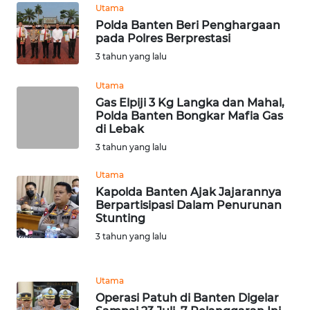
Utama
Polda Banten Beri Penghargaan
WN
pada Polres Berprestasi
KALTARA
3 tahun yang lalu
WN
Utama
KALSEL
Gas Elpiji 3 Kg Langka dan Mahal,
Polda Banten Bongkar Mafia Gas
di Lebak
WN
KALTIM
3 tahun yang lalu
Utama
WN
Kapolda Banten Ajak Jajarannya
SULSEL
Berpartisipasi Dalam Penurunan
Stunting
WN
3 tahun yang lalu
GORONTALO
Utama
WN
Operasi Patuh di Banten Digelar
SULUT