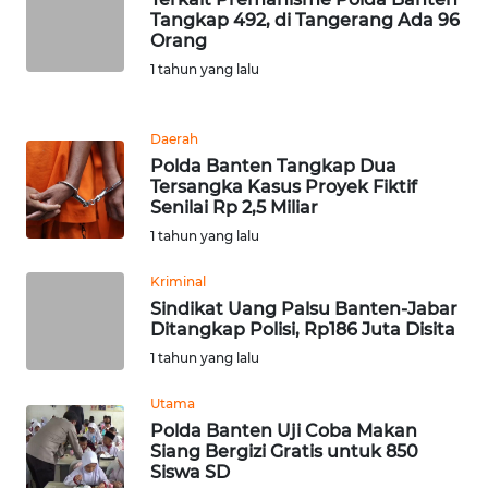
Tangkap 492, di Tangerang Ada 96
WN
Orang
BANTEN
1 tahun yang lalu
WN
Daerah
NTT
Polda Banten Tangkap Dua
Tersangka Kasus Proyek Fiktif
WN
Senilai Rp 2,5 Miliar
KEPRI
1 tahun yang lalu
WN
Kriminal
PAPUA
Sindikat Uang Palsu Banten-Jabar
Ditangkap Polisi, Rp186 Juta Disita
1 tahun yang lalu
WN
PAPUA
Utama
BARAT
Polda Banten Uji Coba Makan
Siang Bergizi Gratis untuk 850
WN
Siswa SD
RIAU