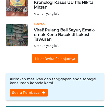
Kronologi Kasus UU ITE Nikita
WN
Mirzani
SUMEDANG
4 tahun yang lalu
WN
Daerah
CIANJUR
Viral! Pulang Beli Sayur, Emak-
emak Kena Bacok di Lokasi
Tawuran
WN
KEPULAUAN
4 tahun yang lalu
SERIBU
Muat Berita Selanjutnya
WN
TANGERANG
Kirimkan masukan dan tanggapan anda sebagai
WN
konsumen kepada kami.
BINJAI
Suara Pembaca
WN
CIREBON