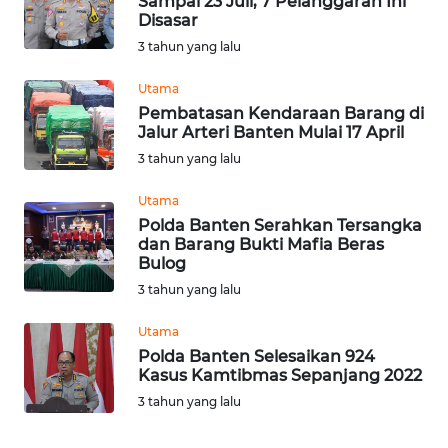
Sampai 23 Juli, 7 Pelanggaran Ini
Disasar
WN
3 tahun yang lalu
MALUKU
Utama
WN
Pembatasan Kendaraan Barang di
MALUT
Jalur Arteri Banten Mulai 17 April
3 tahun yang lalu
WN
Utama
DAIRI
Polda Banten Serahkan Tersangka
dan Barang Bukti Mafia Beras
WN
Bulog
DANAU
3 tahun yang lalu
TOBA
Utama
WN
Polda Banten Selesaikan 924
NIAS
Kasus Kamtibmas Sepanjang 2022
3 tahun yang lalu
WN