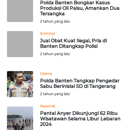
Polda Banten Bongkar Kasus
Produksi Oli Palsu, Amankan Dua
Tersangka
WN
BABEL
2 tahun yang lalu
Kriminal
WN
Jual Obat Kuat Ilegal, Pria di
SUMBAR
Banten Ditangkap Polisi
2 tahun yang lalu
WN
SUMSEL
Utama
WN
Polda Banten Tangkap Pengedar
BENGKULU
Sabu Berinisial SD di Tangerang
2 tahun yang lalu
WN
LAMPUNG
Nasional
Pantai Anyer Dikunjungi 62 Ribu
Wisatawan Selama Libur Lebaran
WN
2024
JATENG