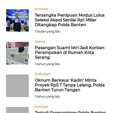
REDAKSI
Kriminal
Tersangka Penipuan Modus Lulus
KARIR
Seleksi Akpol Senilai Rp1 Miliar
Ditangkap Polda Banten
DISCLAIMER
7 bulan yang lalu
Utama
Wahana
News
Pasangan Suami Istri Jadi Korban
Regional
Perampokan di Rumah Kota
Serang
1 tahun yang lalu
WN
SUMUT
Polhukam
Oknum Berkaus ‘Kadin’ Minta
WN
Proyek Rp5 T Tanpa Lelang, Polda
JAKARTA
Banten Turun Tangan
1 tahun yang lalu
WN
Kriminal
JABAR
Terkait Premanisme Polda Banten