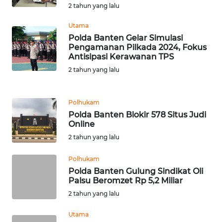
2 tahun yang lalu
WN
Utama
SERAMBI
Polda Banten Gelar Simulasi
Pengamanan Pilkada 2024, Fokus
Antisipasi Kerawanan TPS
WN
2 tahun yang lalu
JAMBI
WN
Polhukam
SULTRA
Polda Banten Blokir 578 Situs Judi
Online
WN
2 tahun yang lalu
NTB
Polhukam
Polda Banten Gulung Sindikat Oli
WN
Palsu Beromzet Rp 5,2 Miliar
SULTENG
2 tahun yang lalu
WN
Utama
SULBAR