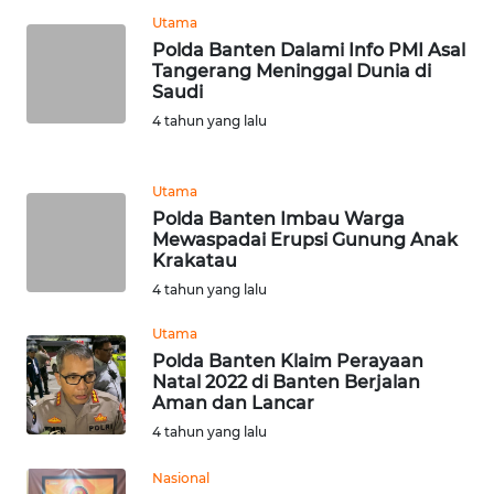
BEKASI
Utama
Polda Banten Dalami Info PMI Asal
WN
Tangerang Meninggal Dunia di
BOGOR
Saudi
4 tahun yang lalu
WN
DEPOK
Utama
Polda Banten Imbau Warga
WN
Mewaspadai Erupsi Gunung Anak
TAPANULI
Krakatau
UTARA
4 tahun yang lalu
WN
Utama
SAMOSIR
Polda Banten Klaim Perayaan
Natal 2022 di Banten Berjalan
Aman dan Lancar
WN
PADANG
4 tahun yang lalu
LAWAS
Nasional