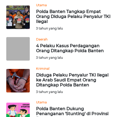
LANGKAT
Utama
Polda Banten Tangkap Empat
WN
Orang Diduga Pelaku Penyalur TKI
TAPANULI
Ilegal
SELATAN
3 tahun yang lalu
WN
Daerah
TANJUNG
4 Pelaku Kasus Perdagangan
LESUNG
Orang Ditangkap Polda Banten
3 tahun yang lalu
WN
KARO
Kriminal
Diduga Pelaku Penyalur TKI Ilegal
ke Arab Saudi Empat Orang
WN
Ditangkap Polda Banten
SIMALUNGUN
3 tahun yang lalu
WN
Utama
LABUHANBATU
Polda Banten Dukung
Penanganan 'Stunting' di Provinsi