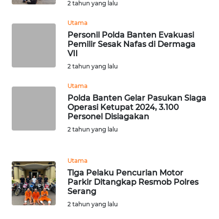
2 tahun yang lalu
WN
Utama
NUSANTARA
Personil Polda Banten Evakuasi
Pemilir Sesak Nafas di Dermaga
VII
WN
2 tahun yang lalu
JOGJA
Utama
WN
Polda Banten Gelar Pasukan Siaga
JATIM
Operasi Ketupat 2024, 3.100
Personel Disiagakan
WN
2 tahun yang lalu
BALI
Utama
WN
Tiga Pelaku Pencurian Motor
KALBAR
Parkir Ditangkap Resmob Polres
Serang
WN
2 tahun yang lalu
KALTENG