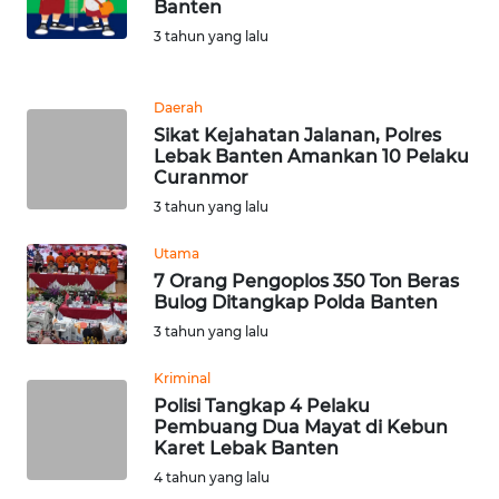
Banten
WN
3 tahun yang lalu
TAPANULI
TENGAH
Daerah
WN DELI
Sikat Kejahatan Jalanan, Polres
SERDANG
Lebak Banten Amankan 10 Pelaku
Curanmor
WN
3 tahun yang lalu
TEBING
TINGGI
Utama
7 Orang Pengoplos 350 Ton Beras
Bulog Ditangkap Polda Banten
WN
3 tahun yang lalu
PAKPAK
Kriminal
WN
Polisi Tangkap 4 Pelaku
KARAWANG
Pembuang Dua Mayat di Kebun
Karet Lebak Banten
WN
4 tahun yang lalu