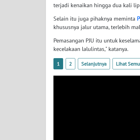
terjadi kenaikan hingga dua kali lip
WN
BABEL
Selain itu juga pihaknya meminta
P
khususnya jalur utama, terlebih ma
WN
SUMBAR
Pemasangan PJU itu untuk keselama
kecelakaan lalulintas," katanya.
WN
SUMSEL
1
2
Selanjutnya
Lihat Sem
WN
BENGKULU
WN
LAMPUNG
WN
JATENG