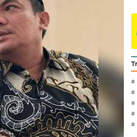
T
#
#
#
#
#