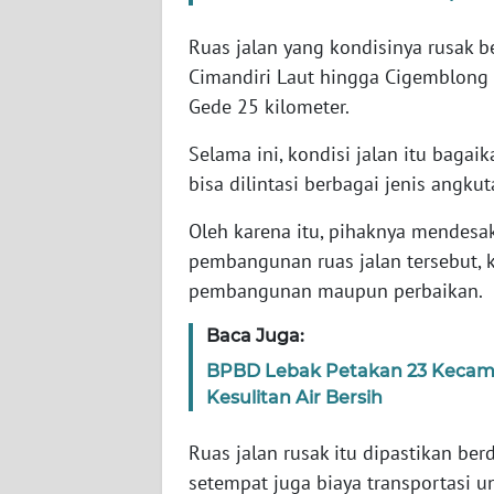
WN
Ruas jalan yang kondisinya rusak be
SERAMBI
Cimandiri Laut hingga Cigemblong 
Gede 25 kilometer.
WN
JAMBI
Selama ini, kondisi jalan itu baga
bisa dilintasi berbagai jenis angkut
WN
SULTRA
Oleh karena itu, pihaknya mendesa
pembangunan ruas jalan tersebut, 
WN
pembangunan maupun perbaikan.
NTB
Baca Juga:
WN
BPBD Lebak Petakan 23 Kecam
SULTENG
Kesulitan Air Bersih
WN
Ruas jalan rusak itu dipastikan b
SULBAR
setempat juga biaya transportasi 