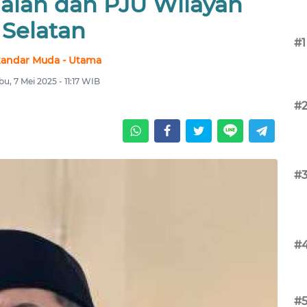
Jalan dan PJU Wilayah
Selatan
#1
kandar Muda - Utama
u, 7 Mei 2025 - 11:17 WIB
#
#
#
#