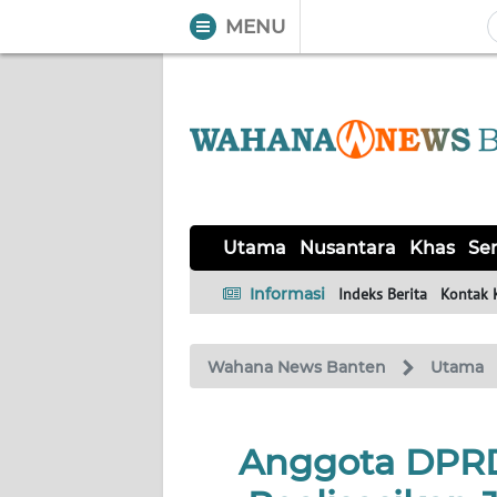
MENU
WAHANA
Tutup
TV
UTAMA
NUSANTARA
Utama
Nusantara
Khas
Ser
KHAS
Informasi
Indeks Berita
Kontak 
SERBA-
Wahana News Banten
Utama
SERBI
OPINI
Anggota DPR
Informasi