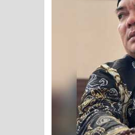
KARIR
DISCLAIMER
Wahana
News
Regional
WN
SUMUT
WN
JAKARTA
WN
JABAR