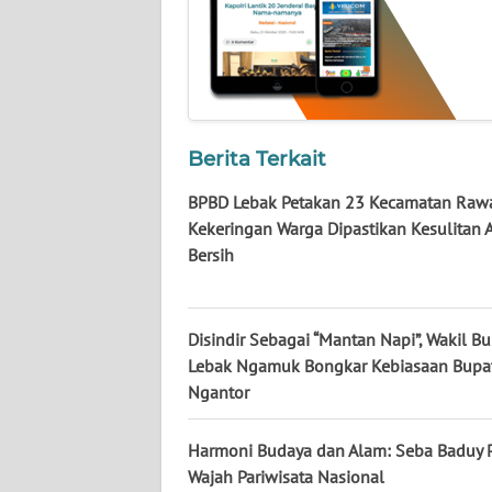
WN
KALTARA
WN
KALSEL
Berita Terkait
WN
KALTIM
BPBD Lebak Petakan 23 Kecamatan Raw
Kekeringan Warga Dipastikan Kesulitan A
Bersih
WN
SULSEL
Disindir Sebagai “Mantan Napi”, Wakil Bu
WN
GORONTALO
Lebak Ngamuk Bongkar Kebiasaan Bupat
Ngantor
WN
SULUT
Harmoni Budaya dan Alam: Seba Baduy 
Wajah Pariwisata Nasional