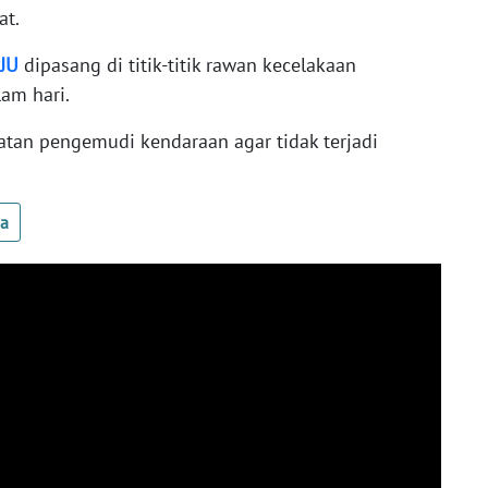
at.
JU
dipasang di titik-titik rawan kecelakaan
lam hari.
tan pengemudi kendaraan agar tidak terjadi
ua