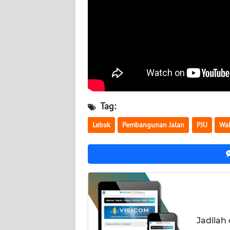
WN
NUSANTARA
WN
JOGJA
WN
JATIM
Tag:
WN
Lebak
Pembangunan Jalan
PJU
Wa
BALI
WN
KALBAR
WN
KALTENG
Jadilah