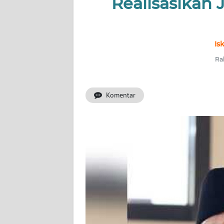
Realisasikan 
INDEKS
BERITA
Is
KONTAK
Rab
KAMI
Komentar
INFO
IKLAN
TENTANG
KAMI
PEDOMAN
MEDIA
SIBER
REDAKSI