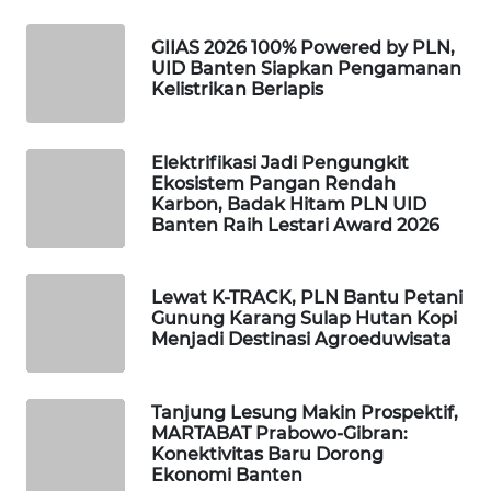
GIIAS 2026 100% Powered by PLN,
WAHANA
UID Banten Siapkan Pengamanan
SPORT
Kelistrikan Berlapis
WAHANA
UMKM
Elektrifikasi Jadi Pengungkit
Ekosistem Pangan Rendah
Karbon, Badak Hitam PLN UID
WAHANA
Banten Raih Lestari Award 2026
SELEB
WAHANA
Lewat K-TRACK, PLN Bantu Petani
PERSONA
Gunung Karang Sulap Hutan Kopi
Menjadi Destinasi Agroeduwisata
WAHANA
OTOMOTIF
Tanjung Lesung Makin Prospektif,
MARTABAT Prabowo-Gibran:
Konektivitas Baru Dorong
WAHANA
Ekonomi Banten
HEALTH