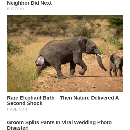
BEKASI
WN
BOGOR
WN
DEPOK
WN
TAPANULI
UTARA
WN
SAMOSIR
WN
PADANG
LAWAS