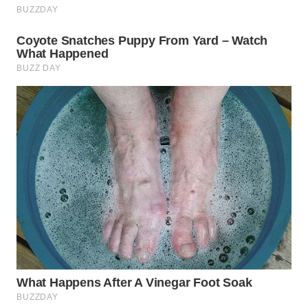
WN
SUMEDANG
WN
CIANJUR
WN
KEPULAUAN
SERIBU
WN
TANGERANG
WN
BINJAI
WN
CIREBON