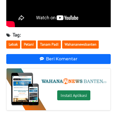
WN
BABEL
WN
Tag:
SUMBAR
Lebak
Petani
Tanam Padi
Wahananewsbanten
WN
SUMSEL
Beri Komentar
WN
BENGKULU
WN
Install Aplikasi
LAMPUNG
WN
JATENG