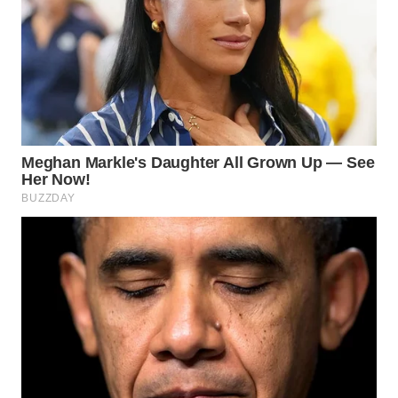
WN
NATUNA
WN
BINTAN
WN
MANDALIKA
WN
LIKUPANG
WN
LABUANBAJO
WN
BORNEO