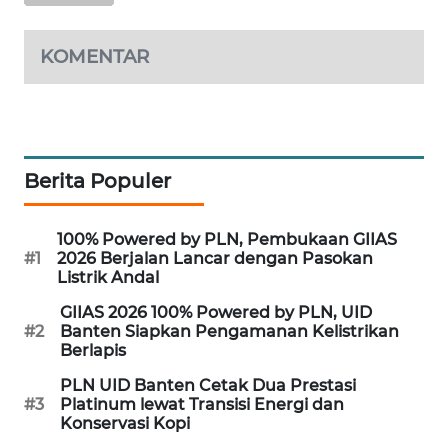
WAHANA
KOMENTAR
DESA
WISATA
LAPAK
WAHANA
Berita Populer
Wahana
Network
100% Powered by PLN, Pembukaan GIIAS
#1
2026 Berjalan Lancar dengan Pasokan
Listrik Andal
KONSUMEN
LISTRIK
GIIAS 2026 100% Powered by PLN, UID
#2
Banten Siapkan Pengamanan Kelistrikan
Berlapis
MASYARAKAT
KELISTRIKAN
PLN UID Banten Cetak Dua Prestasi
#3
Platinum lewat Transisi Energi dan
Konservasi Kopi
WALINKI