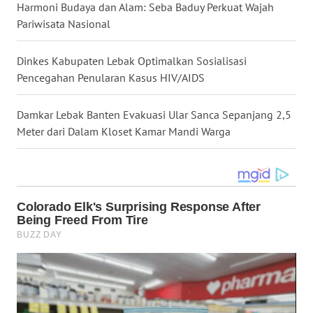
Harmoni Budaya dan Alam: Seba Baduy Perkuat Wajah
Pariwisata Nasional
WN
KALTARA
Dinkes Kabupaten Lebak Optimalkan Sosialisasi
Pencegahan Penularan Kasus HIV/AIDS
WN
KALSEL
Damkar Lebak Banten Evakuasi Ular Sanca Sepanjang 2,5
Meter dari Dalam Kloset Kamar Mandi Warga
WN
KALTIM
WN
SULSEL
WN
GORONTALO
WN
SULUT