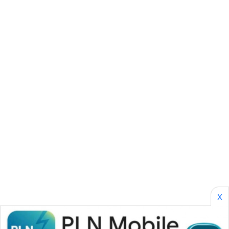
SONYA
ASA
NEWS
X