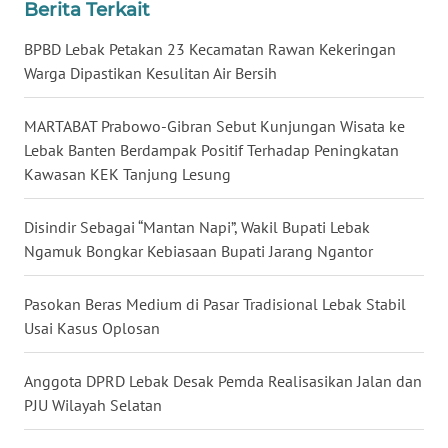
Berita Terkait
WN
BPBD Lebak Petakan 23 Kecamatan Rawan Kekeringan
NUSANTARA
Warga Dipastikan Kesulitan Air Bersih
WN
MARTABAT Prabowo-Gibran Sebut Kunjungan Wisata ke
JOGJA
Lebak Banten Berdampak Positif Terhadap Peningkatan
Kawasan KEK Tanjung Lesung
WN
JATIM
Disindir Sebagai “Mantan Napi”, Wakil Bupati Lebak
Ngamuk Bongkar Kebiasaan Bupati Jarang Ngantor
WN
BALI
Pasokan Beras Medium di Pasar Tradisional Lebak Stabil
Usai Kasus Oplosan
WN
KALBAR
Anggota DPRD Lebak Desak Pemda Realisasikan Jalan dan
PJU Wilayah Selatan
WN
KALTENG