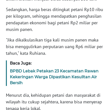
WN
Sedangkan, harga beras ditingkat petani Rp10 ribu
BANTEN
per kilogram, sehingga mendapatkan penghasilan
pendapatan ekonomi bagi petani Rp2 miliar per
WN
musim panen.
NTT
"Jika dikalkulasikan tiga kali musim panen maka
WN
bisa menggulirkan perputaran uang Rp6 miliar per
KEPRI
tahun," kata Ruhiana.
Baca Juga:
WN
PAPUA
BPBD Lebak Petakan 23 Kecamatan Rawan
Kekeringan Warga Dipastikan Kesulitan Air
WN
Bersih
PAPUA
BARAT
Menurut dia, kehidupan petani dan masyarakat di
wilayah itu cukup sejahtera, karena bisa menyerap
WN
tenaga kerja lokal.
RIAU