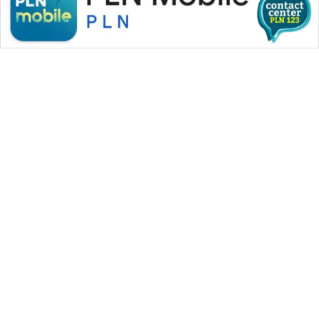
WAHANA MEDIA GROUP
|
|
|
WAHANA NEWS co
WAHANA TANI
WAHANA ADVOKAT
|
|
WAHANA INFRASTRUKTUR
WAHANA KONSUMEN
|
|
|
WAHANA LISTRIK
WAHANA TRAVEL
WAHANA TV
|
|
|
WAHANANEWS id
WAHANANEWS CO ID
WAHANANEWS NET
|
|
|
WAHANA SPORT ID
Wahana UMKM
Wahana Seleb
|
|
|
Wahana Persona
Wahana Otomotif
Wahana Health