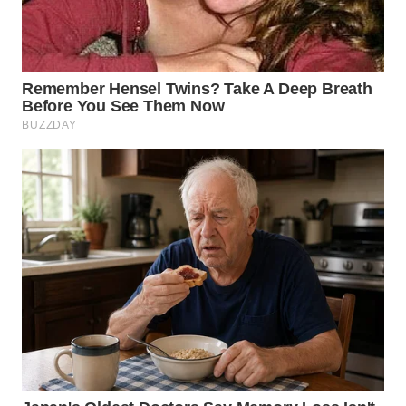
LANGKAT
WN
TAPANULI
SELATAN
WN
TANJUNG
LESUNG
WN
KARO
WN
SIMALUNGUN
WN
LABUHANBATU