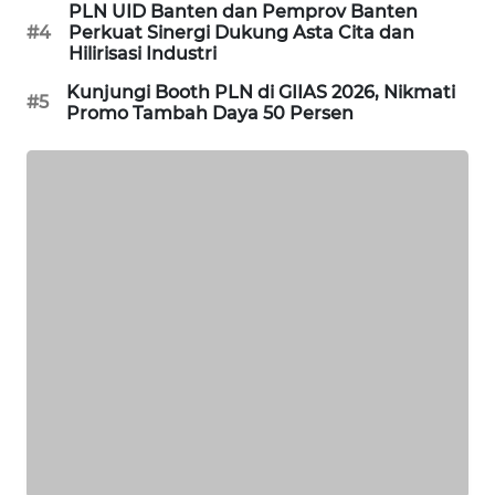
ID
PLN UID Banten dan Pemprov Banten
#4
Perkuat Sinergi Dukung Asta Cita dan
Hilirisasi Industri
MAWAKA
ID
Kunjungi Booth PLN di GIIAS 2026, Nikmati
#5
Promo Tambah Daya 50 Persen
MARTABAT
NET
PLN
WATCH
MKLI
LPKKI
LKKI
KOPEKLIN