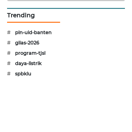
PORTAL
Trending
KONSUMEN
#
pln-uid-banten
FORWAMKI
#
giias-2026
ALPERKLINAS
#
program-tjsl
#
daya-listrik
FORJASIDA
#
spbklu
TAMBANG
NEWS
SITUNGIR
NEWS
SIDIKALANG
NEWS