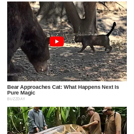
WN
INDRAMAYU
WN
KUNINGAN
WN
MAJALENGKA
WN
SUBANG
WN
SUKABUMI
WN
PURWAKARTA