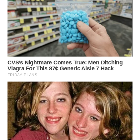
WN
MALUKU
WN
MALUT
WN
DAIRI
WN
DANAU
TOBA
WN
NIAS
WN