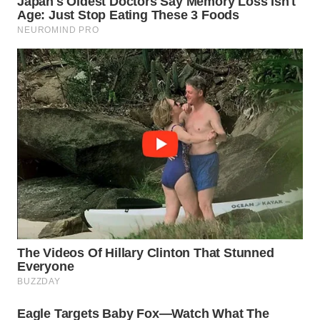
WN
TAPANULI
TENGAH
WN DELI
SERDANG
WN
TEBING
TINGGI
WN
PAKPAK
WN
KARAWANG
WN