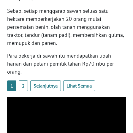
Sebab, setiap menggarap sawah seluas satu
WN
hektare memperkerjakan 20 orang mulai
SERAMBI
persemaian benih, olah tanah menggunakan
traktor, tandur (tanam padi), membersihkan gulma,
WN
memupuk dan panen.
JAMBI
Para pekerja di sawah itu mendapatkan upah
WN
harian dari petani pemilik lahan Rp70 ribu per
SULTRA
orang.
WN
1
2
Selanjutnya
Lihat Semua
NTB
WN
SULTENG
WN
SULBAR