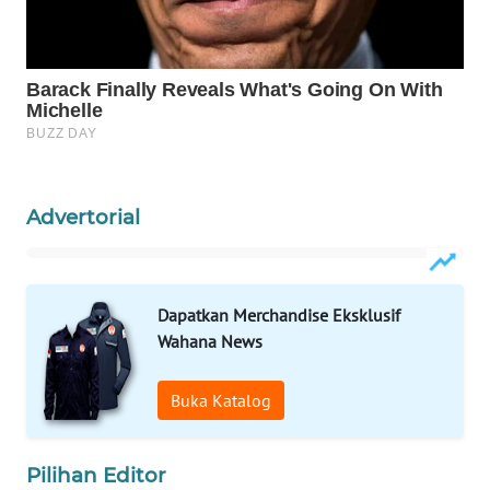
Wahana
Media
Group
WAHANA
NEWS
Advertorial
WAHANA
TANI
WAHANA
Dapatkan Merchandise Eksklusif
ADVOKAT
Wahana News
WAHANA
Buka Katalog
INFRASTRUKTUR
WAHANA
Pilihan Editor
KONSUMEN