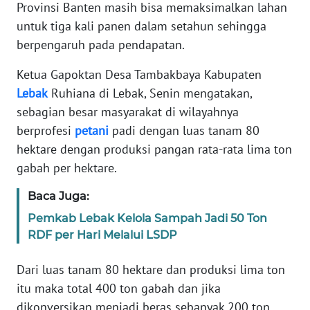
Provinsi Banten masih bisa memaksimalkan lahan
REDAKSI
untuk tiga kali panen dalam setahun sehingga
berpengaruh pada pendapatan.
KARIR
Ketua Gapoktan Desa Tambakbaya Kabupaten
DISCLAIMER
Lebak
Ruhiana di Lebak, Senin mengatakan,
sebagian besar masyarakat di wilayahnya
Wahana
berprofesi
petani
padi dengan luas tanam 80
News
Regional
hektare dengan produksi pangan rata-rata lima ton
gabah per hektare.
WN
SUMUT
Baca Juga:
Pemkab Lebak Kelola Sampah Jadi 50 Ton
WN
RDF per Hari Melalui LSDP
JAKARTA
Dari luas tanam 80 hektare dan produksi lima ton
WN
itu maka total 400 ton gabah dan jika
JABAR
dikonversikan menjadi beras sebanyak 200 ton.