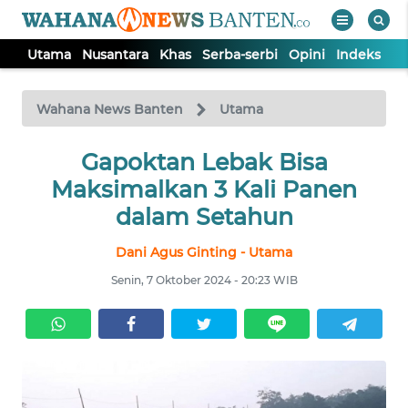
Utama
Nusantara
Khas
Serba-serbi
Opini
Indeks
WAHANA
Tutup
TV
Wahana News Banten
Utama
UTAMA
Gapoktan Lebak Bisa
Maksimalkan 3 Kali Panen
NUSANTARA
dalam Setahun
Dani Agus Ginting - Utama
KHAS
Senin, 7 Oktober 2024 - 20:23 WIB
SERBA-
SERBI
OPINI