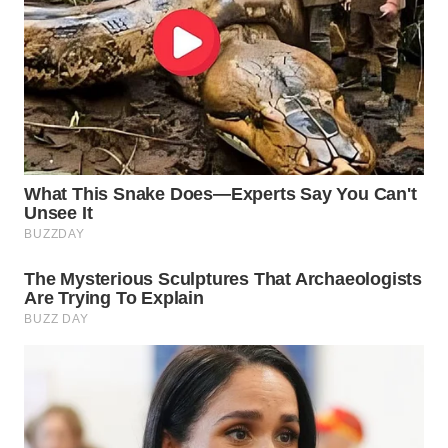
WN
PRIANGAN
TIMUR
WN
SEMARANG
WN
SOLO
WN
BOROBUDUR
WN
MADURA
WN
SURABAYA